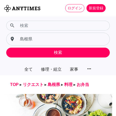
ログイン
新規登録
search
place
検索
more_horiz
全て
修理・組立
家事
TOP
▸
リクエスト
▸
島根県
▸
料理
▸
お弁当