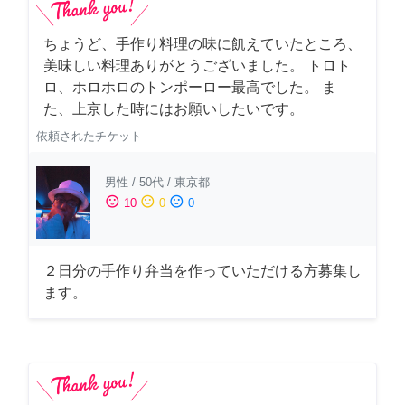
ちょうど、手作り料理の味に飢えていたところ、
美味しい料理ありがとうございました。 トロト
ロ、ホロホロのトンポーロー最高でした。 ま
た、上京した時にはお願いしたいです。
依頼されたチケット
男性
/
50代
/
東京都
sentiment_satisfied
sentiment_neutral
sentiment_dissatisfied
10
0
0
２日分の手作り弁当を作っていただける方募集し
ます。