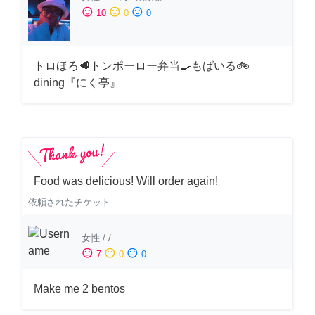
sentiment_satisfied
sentiment_neutral
sentiment_dissatisfied
10
0
0
トロほろ🥩トンポーロー弁当🍳もばいる🚲
dining『にく亭』
Food was delicious! Will order again!
依頼されたチケット
女性
/
/
sentiment_satisfied
sentiment_neutral
sentiment_dissatisfied
7
0
0
Make me 2 bentos