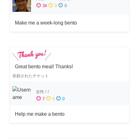
sentiment_satisfied
sentiment_neutral
sentiment_dissatisfied
34
0
0
Make me a week-long bento
Great bento meal! Thanks!
依頼されたチケット
女性
/
/
sentiment_satisfied
sentiment_neutral
sentiment_dissatisfied
7
0
0
Help me make a bento