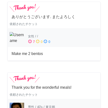
ありがとうございます. またよろしく
依頼されたチケット
女性
/
/
sentiment_satisfied
sentiment_neutral
sentiment_dissatisfied
7
0
0
Make me 2 bentos
Thank you for the wonderful meals!
依頼されたチケット
男性
/
40's
/
東京都