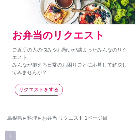
お弁当のリクエスト
ご近所の人の悩みやお願いが詰まったみんなのリク
エスト
みんなが抱える日常のお困りごとに応募して解決し
てみませんか？
リクエストをする
島根県
▸ 料理
▸ お弁当
リクエスト
1ページ目
1