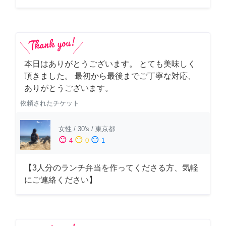
本日はありがとうございます。 とても美味しく
頂きました。 最初から最後までご丁寧な対応、
ありがとうございます。
依頼されたチケット
女性
/
30's
/
東京都
sentiment_satisfied
sentiment_neutral
sentiment_dissatisfied
4
0
1
【3人分のランチ弁当を作ってくださる方、気軽
にご連絡ください】