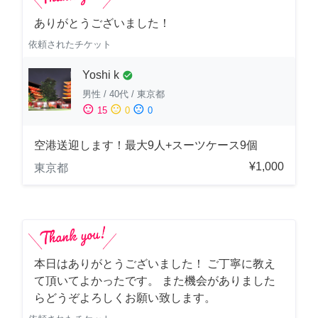
ありがとうございました！
依頼されたチケット
Yoshi k
check_circle
男性
/
40代
/
東京都
sentiment_satisfied
sentiment_neutral
sentiment_dissatisfied
15
0
0
空港送迎します！最大9人+スーツケース9個
¥1,000
東京都
本日はありがとうございました！ ご丁寧に教え
て頂いてよかったです。 また機会がありました
らどうぞよろしくお願い致します。