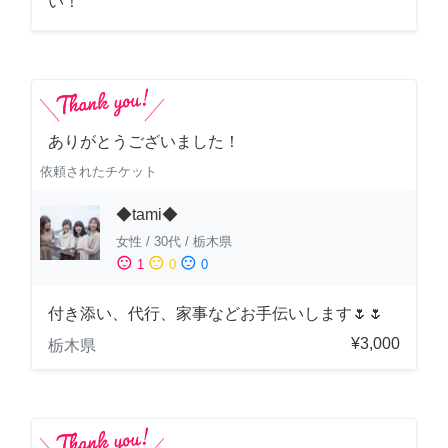
い！
ありがとうございました！
依頼されたチケット
◆tami◆
女性
/
30代
/
栃木県
sentiment_satisfied
sentiment_neutral
sentiment_dissatisfied
1
0
0
付き添い、代行、家事などお手伝いします🌷🌷
¥3,000
栃木県