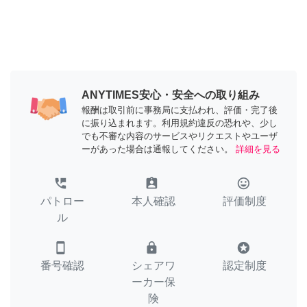
ANYTIMES安心・安全への取り組み
報酬は取引前に事務局に支払われ、評価・完了後
に振り込まれます。利用規約違反の恐れや、少し
でも不審な内容のサービスやリクエストやユーザ
ーがあった場合は通報してください。
詳細を見る
perm_phone_msg
assignment_ind
tag_faces
パトロー
本人確認
評価制度
ル
smartphone
lock
stars
番号確認
シェアワ
認定制度
ーカー保
険