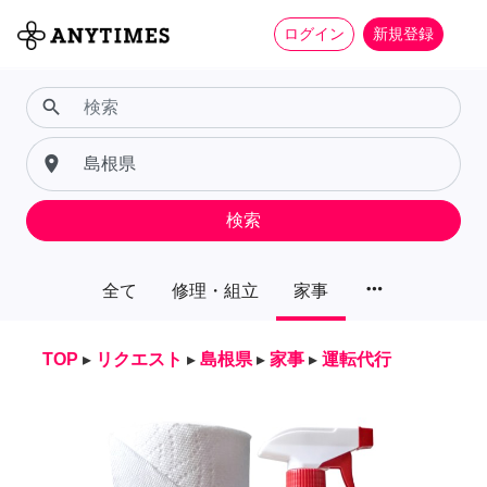
ログイン
新規登録
search
place
検索
more_horiz
全て
修理・組立
家事
TOP
▸
リクエスト
▸
島根県
▸
家事
▸
運転代行