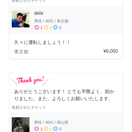
依頼されたチケット
dele
男性
/
40代
/
東京都
sentiment_satisfied
sentiment_neutral
sentiment_dissatisfied
1
0
0
久々に運転しましょう！！
¥6,000
東京都
ありがとうございます！ とても手際よく、助か
りました。また、よろしくお願いいたします。
依頼されたチケット
男性
/
40代
/
岡山県
sentiment_satisfied
sentiment_neutral
sentiment_dissatisfied
1
0
0