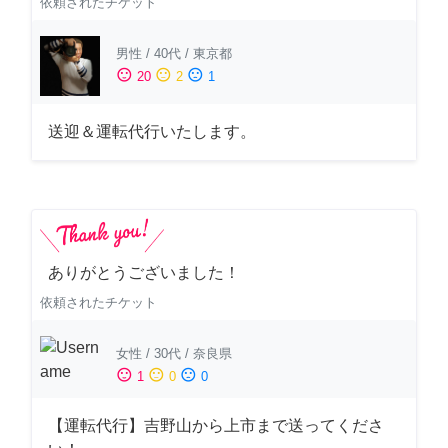
依頼されたチケット
男性
/
40代
/
東京都
sentiment_satisfied
sentiment_neutral
sentiment_dissatisfied
20
2
1
送迎＆運転代行いたします。
ありがとうございました！
依頼されたチケット
女性
/
30代
/
奈良県
sentiment_satisfied
sentiment_neutral
sentiment_dissatisfied
1
0
0
【運転代行】吉野山から上市まで送ってくださ