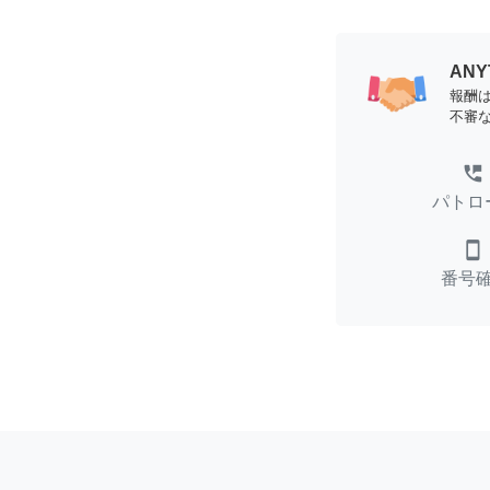
AN
報酬
不審
perm_phone_msg
パトロ
smartphone
番号