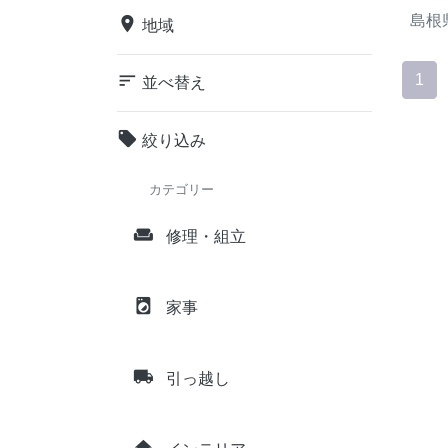
島根
place
地域
sort
1
並べ替え
local_offer
絞り込み
カテゴリー
weekend
修理・組立
local_laundry_service
家事
local_shipping
引っ越し
home