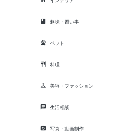
インテリア
class
趣味・習い事
pets
ペット
restaurant
料理
checkroom
美容・ファッション
chat
生活相談
camera_alt
写真・動画制作