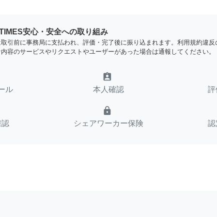
YTIMES安心・安全への取り組み
は取引前に事務局に支払われ、評価・完了後に振り込まれます。利用規約違反
な内容のサービスやリクエストやユーザーがあった場合は通報してください。
assignment_ind
ール
本人確認
評
lock
確認
シェアワーカー保険
認