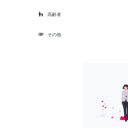
escalator_warning
高齢者
attachment
その他