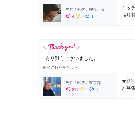
キッ
男性
/
40代
/
神奈川県
張り
sentiment_satisfied
sentiment_neutral
sentiment_dissatisfied
4
0
1
有り難うございました。
依頼されたチケット
★新宿
男性
/
60代
/
東京都
方募
sentiment_satisfied
sentiment_neutral
sentiment_dissatisfied
219
1
3