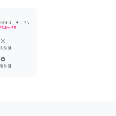
の恐れや、少しでも
詳細を見る
tag_faces
価制度
stars
定制度