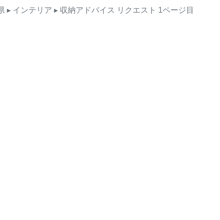
県
▸ インテリア
▸ 収納アドバイス
リクエスト
1ページ目