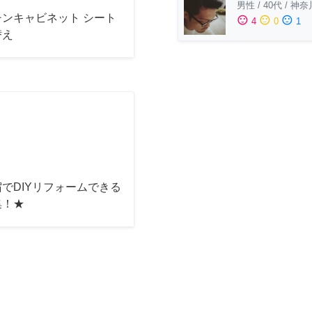
男性
/
40代
/
神奈
チンキャビネット シート
sentiment_satisfied
sentiment_neutral
sentiment_dissatisfied
4
0
1
替え
でDIYリフォームできる
集！★