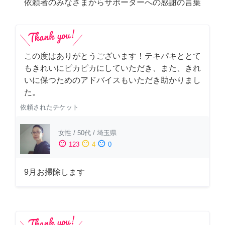
依頼者のみなさまからサポーターへの感謝の言葉
この度はありがとうございます！テキパキととて
もきれいにピカピカにしていただき、また、きれ
いに保つためのアドバイスもいただき助かりまし
た。
依頼されたチケット
女性
/
50代
/
埼玉県
sentiment_satisfied
sentiment_neutral
sentiment_dissatisfied
123
4
0
9月お掃除します