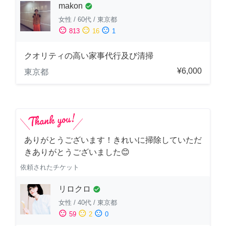
makon
check_circle
女性
/
60代
/
東京都
sentiment_satisfied
sentiment_neutral
sentiment_dissatisfied
813
16
1
クオリティの高い家事代行及び清掃
¥6,000
東京都
ありがとうございます！きれいに掃除していただ
きありがとうございました😊
依頼されたチケット
リロクロ
check_circle
女性
/
40代
/
東京都
sentiment_satisfied
sentiment_neutral
sentiment_dissatisfied
59
2
0