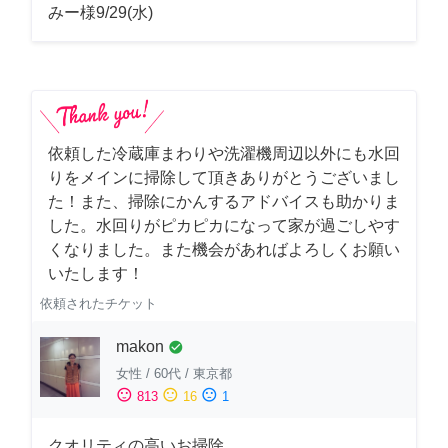
みー様9/29(水)
依頼した冷蔵庫まわりや洗濯機周辺以外にも水回
りをメインに掃除して頂きありがとうございまし
た！また、掃除にかんするアドバイスも助かりま
した。水回りがピカピカになって家が過ごしやす
くなりました。また機会があればよろしくお願い
いたします！
依頼されたチケット
makon
check_circle
女性
/
60代
/
東京都
sentiment_satisfied
sentiment_neutral
sentiment_dissatisfied
813
16
1
クオリティの高いお掃除