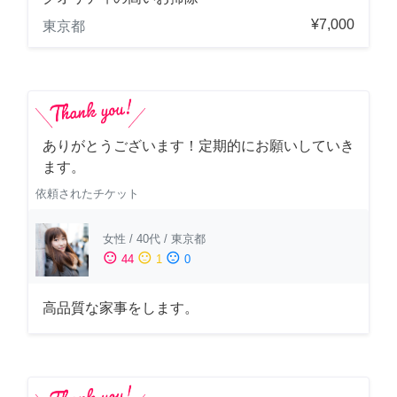
¥7,000
東京都
ありがとうございます！定期的にお願いしていき
ます。
依頼されたチケット
女性
/
40代
/
東京都
sentiment_satisfied
sentiment_neutral
sentiment_dissatisfied
44
1
0
高品質な家事をします。