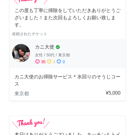
この度も丁寧に掃除をしていただきありがとうご
ざいました！また次回もよろしくお願い致しま
す。
依頼されたチケット
カニ大使
check_circle
女性
/
50代
/
東京都
sentiment_satisfied
sentiment_neutral
sentiment_dissatisfied
95
3
0
カニ大使のお掃除サービス＊水回りのそうじコー
ス
¥5,000
東京都
本日はありがとうございました。キッチンもトイ