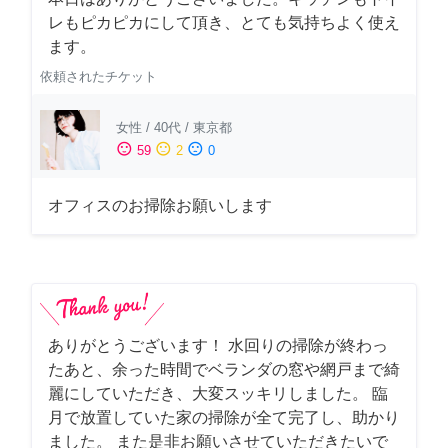
レもピカピカにして頂き、とても気持ちよく使え
ます。
依頼されたチケット
女性
/
40代
/
東京都
sentiment_satisfied
sentiment_neutral
sentiment_dissatisfied
59
2
0
オフィスのお掃除お願いします
ありがとうございます！ 水回りの掃除が終わっ
たあと、余った時間でベランダの窓や網戸まで綺
麗にしていただき、大変スッキリしました。 臨
月で放置していた家の掃除が全て完了し、助かり
ました。 また是非お願いさせていただきたいで