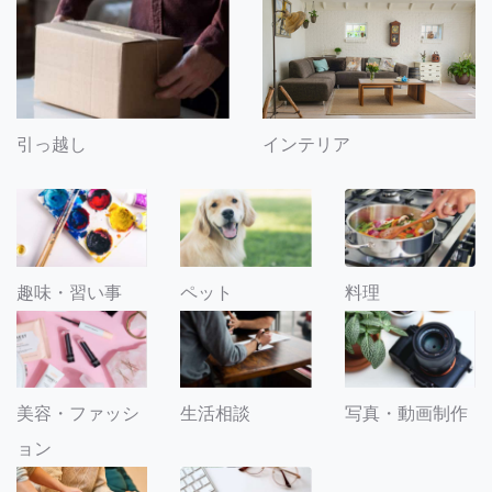
引っ越し
インテリア
趣味・習い事
ペット
料理
美容・ファッシ
生活相談
写真・動画制作
ョン