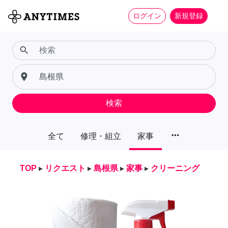
ログイン
新規登録
search
place
検索
more_horiz
全て
修理・組立
家事
TOP
▸
リクエスト
▸
島根県
▸
家事
▸
クリーニング