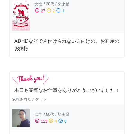
女性
/
30代
/
東京都
sentiment_satisfied
sentiment_neutral
sentiment_dissatisfied
27
2
1
ADHDなどで片付けられない方向けの、お部屋の
お掃除
本日も完璧なお仕事をありがとうございました！
依頼されたチケット
女性
/
50代
/
埼玉県
sentiment_satisfied
sentiment_neutral
sentiment_dissatisfied
123
4
0