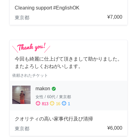
Cleaning support #EnglishOK
¥7,000
東京都
今回も綺麗に仕上げて頂きまして助かりました。
またよろしくおねがいします。
依頼されたチケット
makon
check_circle
女性
/
60代
/
東京都
sentiment_satisfied
sentiment_neutral
sentiment_dissatisfied
813
16
1
クオリティの高い家事代行及び清掃
¥6,000
東京都