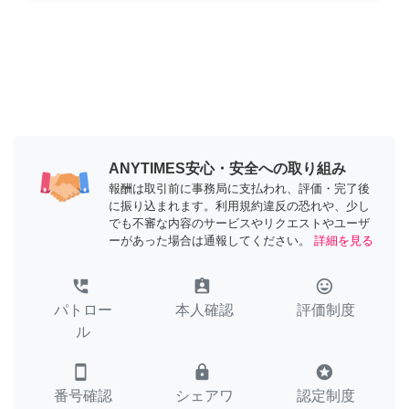
ANYTIMES安心・安全への取り組み
報酬は取引前に事務局に支払われ、評価・完了後
に振り込まれます。利用規約違反の恐れや、少し
でも不審な内容のサービスやリクエストやユーザ
ーがあった場合は通報してください。
詳細を見る
perm_phone_msg
assignment_ind
tag_faces
パトロー
本人確認
評価制度
ル
smartphone
lock
stars
番号確認
シェアワ
認定制度