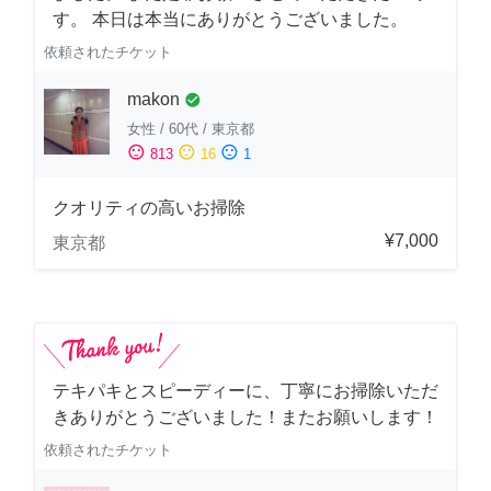
す。 本日は本当にありがとうございました。
依頼されたチケット
makon
check_circle
女性
/
60代
/
東京都
sentiment_satisfied
sentiment_neutral
sentiment_dissatisfied
813
16
1
クオリティの高いお掃除
¥7,000
東京都
テキパキとスピーディーに、丁寧にお掃除いただ
きありがとうございました！またお願いします！
依頼されたチケット