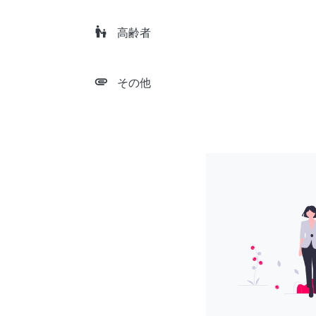
escalator_warning
高齢者
attachment
その他