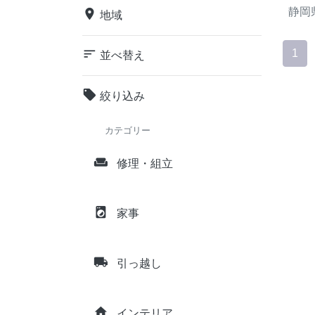
静岡
place
地域
sort
1
並べ替え
local_offer
絞り込み
カテゴリー
weekend
修理・組立
local_laundry_service
家事
local_shipping
引っ越し
home
インテリア