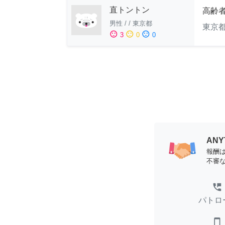
直トントン
高齢
男性
/
/
東京都
東京
sentiment_satisfied
sentiment_neutral
sentiment_dissatisfied
3
0
0
AN
報酬
不審
perm_phone_msg
パトロ
smartphone