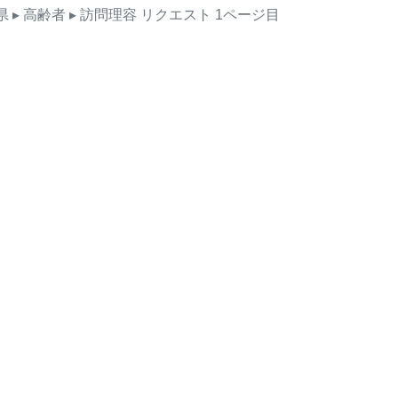
県
▸ 高齢者
▸ 訪問理容
リクエスト
1ページ目