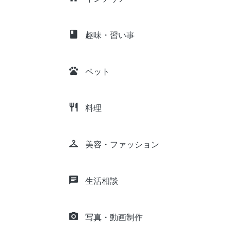
class
趣味・習い事
pets
ペット
restaurant
料理
checkroom
美容・ファッション
chat
生活相談
camera_alt
写真・動画制作