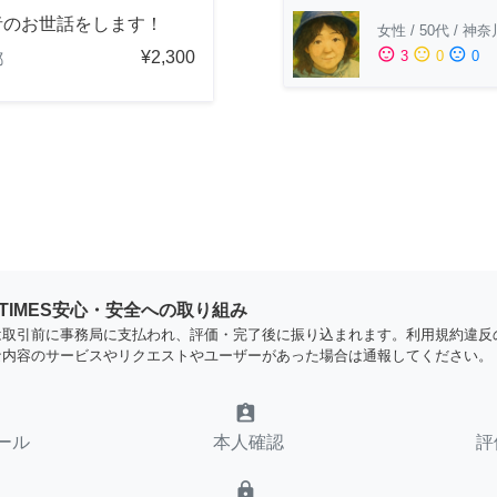
者のお世話をします！
女性
/
50代
/
神奈
sentiment_satisfied
sentiment_neutral
sentiment_dissatisfied
¥2,300
3
0
0
都
YTIMES安心・安全への取り組み
は取引前に事務局に支払われ、評価・完了後に振り込まれます。利用規約違反
な内容のサービスやリクエストやユーザーがあった場合は通報してください。
assignment_ind
ール
本人確認
評
lock