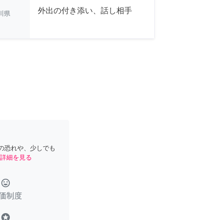
外出の付き添い、話し相手
川県
の恐れや、少しでも
詳細を見る
tag_faces
価制度
stars