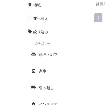
静岡
place
地域
sort
1
並べ替え
local_offer
絞り込み
カテゴリー
weekend
修理・組立
local_laundry_service
家事
local_shipping
引っ越し
home
インテリア