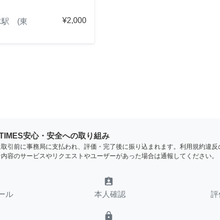
¥2,000
駅 (東
YTIMES安心・安全への取り組み
は取引前に事務局に支払われ、評価・完了後に振り込まれます。利用規約違反
な内容のサービスやリクエストやユーザーがあった場合は通報してください。
assignment_ind
ール
本人確認
評
lock