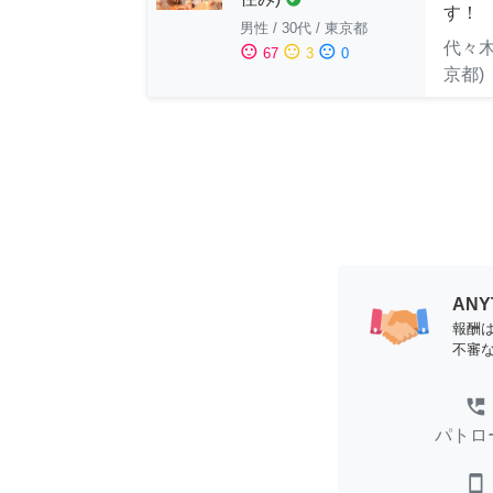
す！
男性
/
30代
/
東京都
代々木
sentiment_satisfied
sentiment_neutral
sentiment_dissatisfied
67
3
0
京都)
AN
報酬
不審
perm_phone_msg
パトロ
smartphone