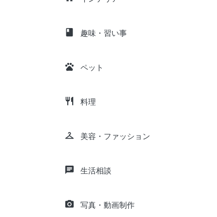
class
趣味・習い事
pets
ペット
restaurant
料理
checkroom
美容・ファッション
chat
生活相談
camera_alt
写真・動画制作