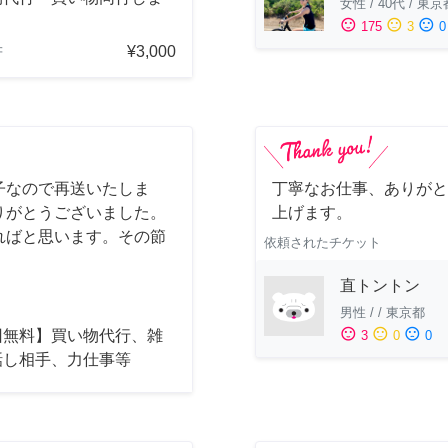
女性
/
40代
/
東京
sentiment_satisfied
sentiment_neutral
sentiment_dissatisfied
175
3
0
¥3,000
府
子なので再送いたしま
丁寧なお仕事、ありがと
りがとうございました。
上げます。
ればと思います。その節
依頼されたチケット
直トントン
男性
/
/
東京都
sentiment_satisfied
sentiment_neutral
sentiment_dissatisfied
回無料】買い物代行、雑
3
0
0
話し相手、力仕事等