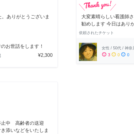
た。ありがとうございま
大変素晴らしい看護師さ
勧めします 今日はあり
依頼されたチケット
者のお世話をします！
女性
/
50代
/
神奈
sentiment_satisfied
sentiment_neutral
sentiment_dissatisfied
¥2,300
3
0
0
都
停止中 高齢者の送迎
付き添いなどをいたしま