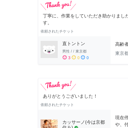
丁寧に、作業をしていただき助かりまし
す。
依頼されたチケット
直トントン
高齢
男性
/
/
東京都
東京
sentiment_satisfied
sentiment_neutral
sentiment_dissatisfied
3
0
0
ありがとうございました！
依頼されたチケット
現在
カッサーノ(今は京都
や、
住み)
check_circle