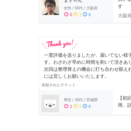
ますやん
す
女性
/
50代
/
大阪府
sentiment_satisfied
sentiment_neutral
sentiment_dissatisfied
0
2
0
大阪
一度評価を送りましたが、届いてない様
す。わざわざ早めに時間を割いて頂きあ
次回は整理替えの機会に打ち合わせ願え
には宜しくお願いいたします。
依頼されたチケット
【初
男性
/
30代
/
宮城県
用、
sentiment_satisfied
sentiment_neutral
sentiment_dissatisfied
2
0
0