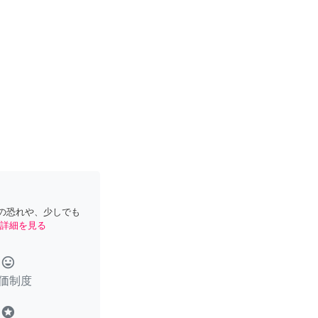
の恐れや、少しでも
詳細を見る
tag_faces
価制度
stars