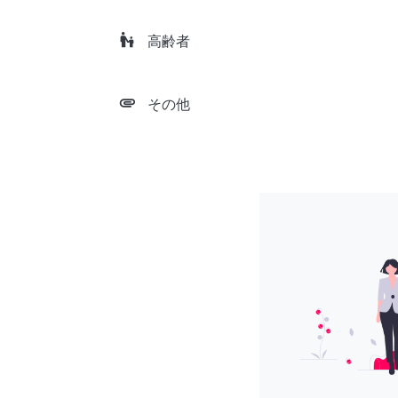
escalator_warning
高齢者
attachment
その他