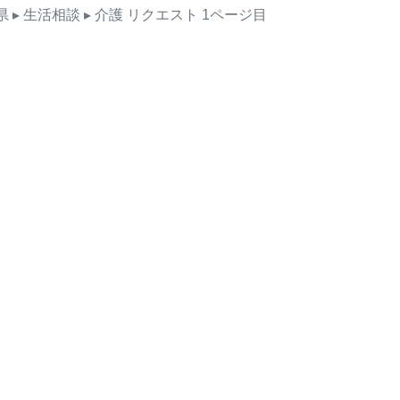
県
▸ 生活相談
▸ 介護
リクエスト
1ページ目