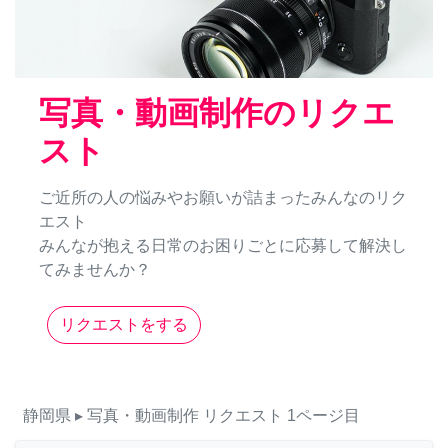
写真・動画制作のリクエ
スト
ご近所の人の悩みやお願いが詰まったみんなのリク
エスト
みんなが抱える日常のお困りごとに応募して解決し
てみませんか？
リクエストをする
静岡県
▸ 写真・動画制作
リクエスト
1ページ目