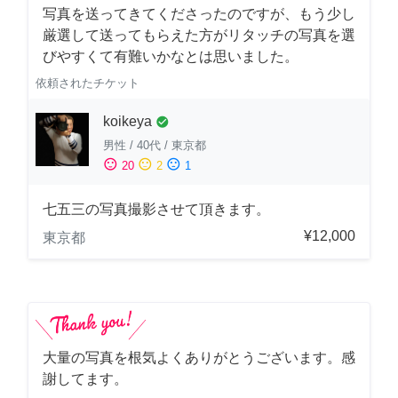
写真を送ってきてくださったのですが、もう少し
厳選して送ってもらえた方がリタッチの写真を選
びやすくて有難いかなとは思いました。
依頼されたチケット
koikeya
check_circle
男性
/
40代
/
東京都
sentiment_satisfied
sentiment_neutral
sentiment_dissatisfied
20
2
1
七五三の写真撮影させて頂きます。
¥12,000
東京都
大量の写真を根気よくありがとうございます。感
謝してます。