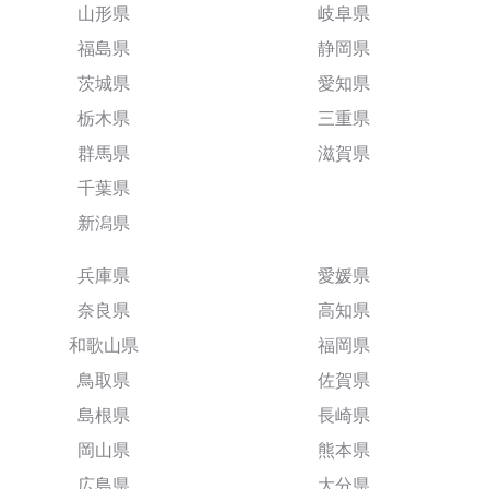
山形県
岐阜県
福島県
静岡県
茨城県
愛知県
栃木県
三重県
群馬県
滋賀県
千葉県
新潟県
兵庫県
愛媛県
奈良県
高知県
和歌山県
福岡県
鳥取県
佐賀県
島根県
長崎県
岡山県
熊本県
広島県
大分県