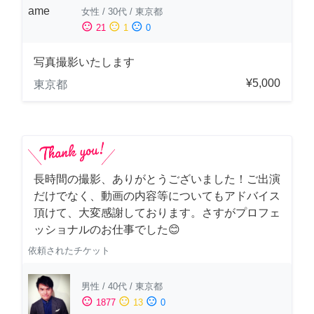
女性
/
30代
/
東京都
sentiment_satisfied
sentiment_neutral
sentiment_dissatisfied
21
1
0
写真撮影いたします
¥5,000
東京都
長時間の撮影、ありがとうございました！ご出演
だけでなく、動画の内容等についてもアドバイス
頂けて、大変感謝しております。さすがプロフェ
ッショナルのお仕事でした😊
依頼されたチケット
男性
/
40代
/
東京都
sentiment_satisfied
sentiment_neutral
sentiment_dissatisfied
1877
13
0