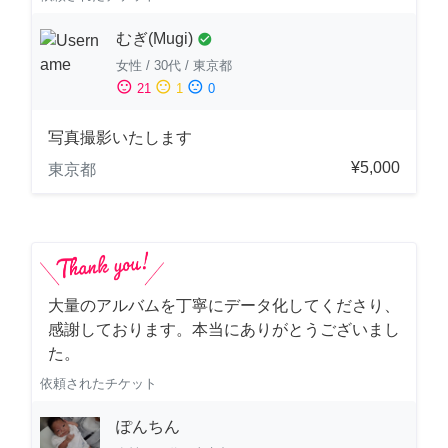
むぎ(Mugi)
check_circle
女性
/
30代
/
東京都
sentiment_satisfied
sentiment_neutral
sentiment_dissatisfied
21
1
0
写真撮影いたします
¥5,000
東京都
大量のアルバムを丁寧にデータ化してくださり、
感謝しております。本当にありがとうございまし
た。
依頼されたチケット
ぽんちん