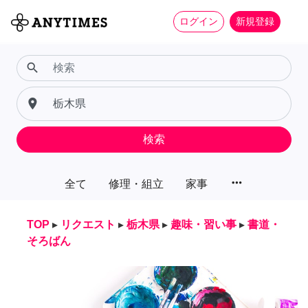
ログイン
新規登録
search
place
検索
more_horiz
全て
修理・組立
家事
TOP
▸
リクエスト
▸
栃木県
▸
趣味・習い事
▸
書道・
そろばん