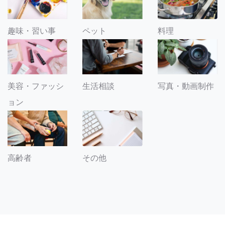
趣味・習い事
ペット
料理
美容・ファッシ
生活相談
写真・動画制作
ョン
その他
高齢者