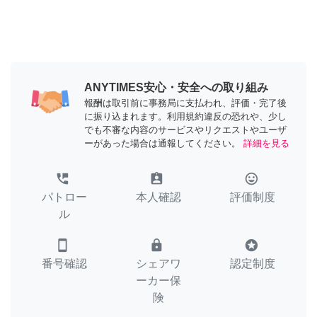
ANYTIMES安心・安全への取り組み
報酬は取引前に事務局に支払われ、評価・完了後
に振り込まれます。利用規約違反の恐れや、少し
でも不審な内容のサービスやリクエストやユーザ
ーがあった場合は通報してください。
詳細を見る
perm_phone_msg
assignment_ind
tag_faces
パトロー
本人確認
評価制度
ル
smartphone
lock
stars
番号確認
シェアワ
認定制度
ーカー保
険