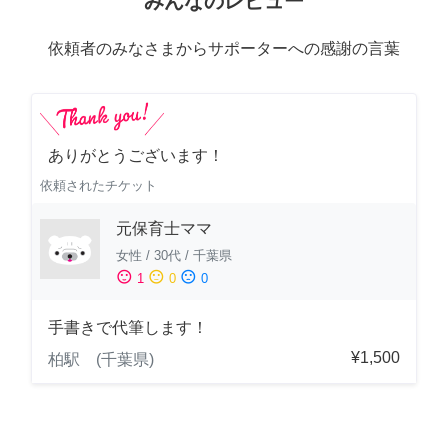
みんなのレビュー
依頼者のみなさまからサポーターへの感謝の言葉
ありがとうございます！
依頼されたチケット
元保育士ママ
女性
/
30代
/
千葉県
sentiment_satisfied
sentiment_neutral
sentiment_dissatisfied
1
0
0
手書きで代筆します！
¥1,500
柏駅 (千葉県)