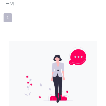
ージ目
1