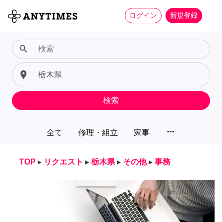
ログイン
新規登録
search
place
検索
more_horiz
全て
修理・組立
家事
TOP
▸
リクエスト
▸
栃木県
▸
その他
▸
事務