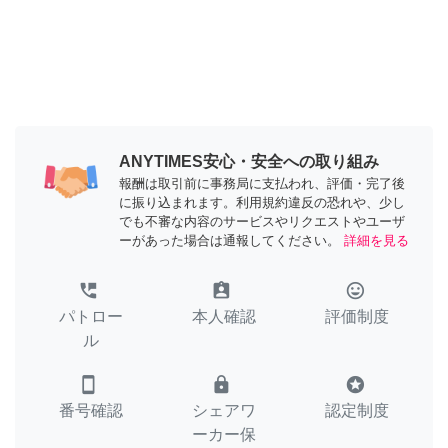
ANYTIMES安心・安全への取り組み
報酬は取引前に事務局に支払われ、評価・完了後
に振り込まれます。利用規約違反の恐れや、少し
でも不審な内容のサービスやリクエストやユーザ
ーがあった場合は通報してください。
詳細を見る
perm_phone_msg
assignment_ind
tag_faces
パトロー
本人確認
評価制度
ル
smartphone
lock
stars
番号確認
シェアワ
認定制度
ーカー保