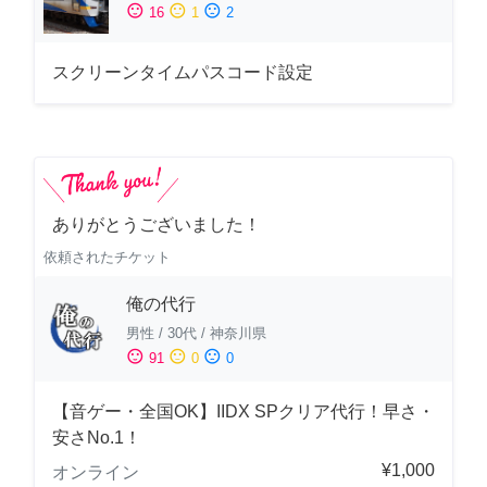
sentiment_satisfied
sentiment_neutral
sentiment_dissatisfied
16
1
2
スクリーンタイムパスコード設定
ありがとうございました！
依頼されたチケット
俺の代行
男性
/
30代
/
神奈川県
sentiment_satisfied
sentiment_neutral
sentiment_dissatisfied
91
0
0
【音ゲー・全国OK】IIDX SPクリア代行！早さ・
安さNo.1！
¥1,000
オンライン