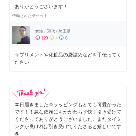
ありがとうございます！
依頼されたチケット
女性
/
50代
/
埼玉県
sentiment_satisfied
sentiment_neutral
sentiment_dissatisfied
123
4
0
サプリメントや化粧品の袋詰めなどを手伝ってく
ださい
本日届きました☺️ラッピングもとても可愛かった
です！！急な依頼にもかかわらず快く引き受けて
くださってありがとうございました。またタイミ
ングが良ければ引き受けてくださると嬉しいです
🙏