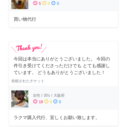
sentiment_satisfied
sentiment_neutral
sentiment_dissatisfied
5
0
0
買い物代行
今回は本当にありがとうございました。 今回の
件引き受けてくださっただけでも とても感謝し
ています。 どうもありがとうございました！
依頼されたチケット
女性
/
30's
/
大阪府
sentiment_satisfied
sentiment_neutral
sentiment_dissatisfied
18
0
0
ラクマ購入代行、宜しくお願い致します。