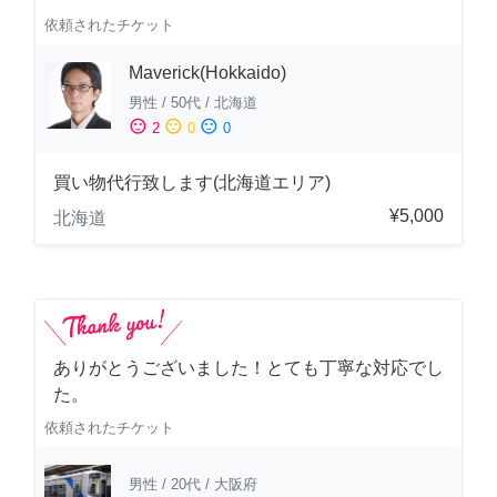
依頼されたチケット
Maverick(Hokkaido)
男性
/
50代
/
北海道
sentiment_satisfied
sentiment_neutral
sentiment_dissatisfied
2
0
0
買い物代行致します(北海道エリア)
¥5,000
北海道
ありがとうございました！とても丁寧な対応でし
た。
依頼されたチケット
男性
/
20代
/
大阪府