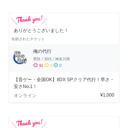
ありがとうございました！
依頼されたチケット
俺の代行
男性
/
30代
/
神奈川県
sentiment_satisfied
sentiment_neutral
sentiment_dissatisfied
91
0
0
【音ゲー・全国OK】IIDX SPクリア代行！早さ・
安さNo.1！
¥1,000
オンライン