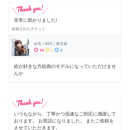
非常に助かりました!
依頼されたチケット
女性
/
40代
/
東京都
sentiment_satisfied
sentiment_neutral
sentiment_dissatisfied
44
1
0
絵が好きな方絵画のモデルになっていただけませ
んか
いつもながら、丁寧かつ迅速なご対応に感謝して
おります。 お世話になりました。 またご依頼を
させていただきます。