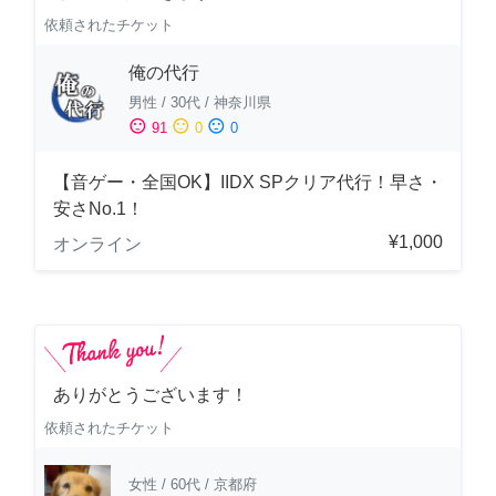
依頼されたチケット
俺の代行
男性
/
30代
/
神奈川県
sentiment_satisfied
sentiment_neutral
sentiment_dissatisfied
91
0
0
【音ゲー・全国OK】IIDX SPクリア代行！早さ・
安さNo.1！
¥1,000
オンライン
ありがとうございます！
依頼されたチケット
女性
/
60代
/
京都府