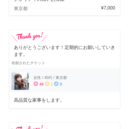
¥7,000
東京都
ありがとうございます！定期的にお願いしていき
ます。
依頼されたチケット
女性
/
40代
/
東京都
sentiment_satisfied
sentiment_neutral
sentiment_dissatisfied
44
1
0
高品質な家事をします。