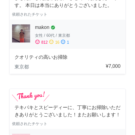
す。 本日は本当にありがとうございました。
依頼されたチケット
makon
check_circle
女性
/
60代
/
東京都
sentiment_satisfied
sentiment_neutral
sentiment_dissatisfied
812
16
1
クオリティの高いお掃除
¥7,000
東京都
テキパキとスピーディーに、丁寧にお掃除いただ
きありがとうございました！またお願いします！
依頼されたチケット