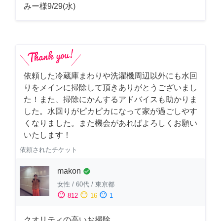
みー様9/29(水)
依頼した冷蔵庫まわりや洗濯機周辺以外にも水回
りをメインに掃除して頂きありがとうございまし
た！また、掃除にかんするアドバイスも助かりま
した。水回りがピカピカになって家が過ごしやす
くなりました。また機会があればよろしくお願い
いたします！
依頼されたチケット
makon
check_circle
女性
/
60代
/
東京都
sentiment_satisfied
sentiment_neutral
sentiment_dissatisfied
812
16
1
クオリティの高いお掃除