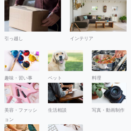
引っ越し
インテリア
趣味・習い事
ペット
料理
美容・ファッシ
生活相談
写真・動画制作
ョン