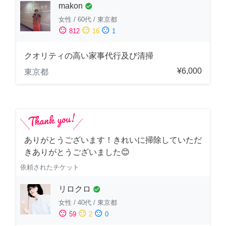
makon
check_circle
女性
/
60代
/
東京都
sentiment_satisfied
sentiment_neutral
sentiment_dissatisfied
812
16
1
クオリティの高い家事代行及び清掃
¥6,000
東京都
ありがとうございます！きれいに掃除していただ
きありがとうございました😊
依頼されたチケット
リロクロ
check_circle
女性
/
40代
/
東京都
sentiment_satisfied
sentiment_neutral
sentiment_dissatisfied
59
2
0