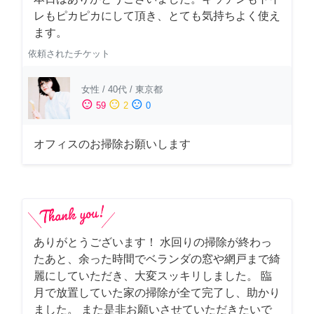
レもピカピカにして頂き、とても気持ちよく使え
ます。
依頼されたチケット
女性
/
40代
/
東京都
sentiment_satisfied
sentiment_neutral
sentiment_dissatisfied
59
2
0
オフィスのお掃除お願いします
ありがとうございます！ 水回りの掃除が終わっ
たあと、余った時間でベランダの窓や網戸まで綺
麗にしていただき、大変スッキリしました。 臨
月で放置していた家の掃除が全て完了し、助かり
ました。 また是非お願いさせていただきたいで