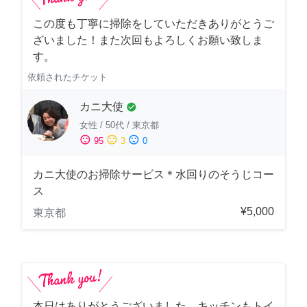
この度も丁寧に掃除をしていただきありがとうご
ざいました！また次回もよろしくお願い致しま
す。
依頼されたチケット
カニ大使
check_circle
女性
/
50代
/
東京都
sentiment_satisfied
sentiment_neutral
sentiment_dissatisfied
95
3
0
カニ大使のお掃除サービス＊水回りのそうじコー
ス
¥5,000
東京都
本日はありがとうございました。キッチンもトイ