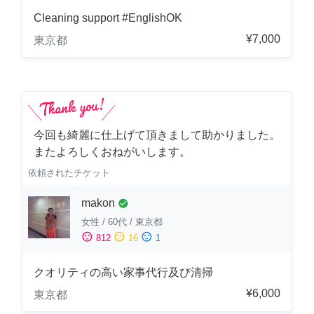
Cleaning support #EnglishOK
¥7,000
東京都
今回も綺麗に仕上げて頂きまして助かりました。
またよろしくおねがいします。
依頼されたチケット
makon
check_circle
女性
/
60代
/
東京都
sentiment_satisfied
sentiment_neutral
sentiment_dissatisfied
812
16
1
クオリティの高い家事代行及び清掃
¥6,000
東京都