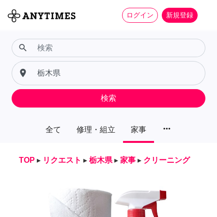
ログイン
新規登録
search
place
検索
more_horiz
全て
修理・組立
家事
TOP
▸
リクエスト
▸
栃木県
▸
家事
▸
クリーニング