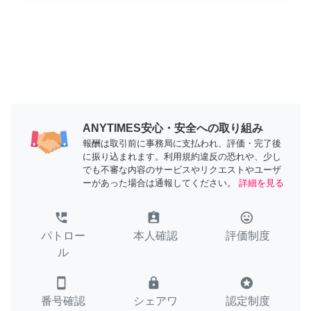
ANYTIMES安心・安全への取り組み
報酬は取引前に事務局に支払われ、評価・完了後
に振り込まれます。利用規約違反の恐れや、少し
でも不審な内容のサービスやリクエストやユーザ
ーがあった場合は通報してください。
詳細を見る
perm_phone_msg
assignment_ind
tag_faces
パトロー
本人確認
評価制度
ル
smartphone
lock
stars
番号確認
シェアワ
認定制度