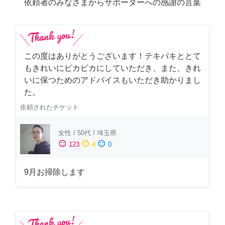
依頼者のみなさまからサポーターへの感謝の言葉
この度はありがとうございます！テキパキととて
もきれいにピカピカにしていただき、また、きれ
いに保つためのアドバイスもいただき助かりまし
た。
依頼されたチケット
女性
/
50代
/
埼玉県
sentiment_satisfied
sentiment_neutral
sentiment_dissatisfied
123
4
0
9月お掃除します