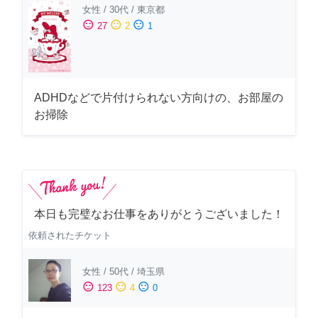
女性
/
30代
/
東京都
sentiment_satisfied
sentiment_neutral
sentiment_dissatisfied
27
2
1
ADHDなどで片付けられない方向けの、お部屋の
お掃除
本日も完璧なお仕事をありがとうございました！
依頼されたチケット
女性
/
50代
/
埼玉県
sentiment_satisfied
sentiment_neutral
sentiment_dissatisfied
123
4
0