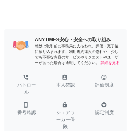
ANYTIMES安心・安全への取り組み
報酬は取引前に事務局に支払われ、評価・完了後
に振り込まれます。利用規約違反の恐れや、少し
でも不審な内容のサービスやリクエストやユーザ
ーがあった場合は通報してください。
詳細を見る
perm_phone_msg
assignment_ind
tag_faces
パトロー
本人確認
評価制度
ル
smartphone
lock
stars
番号確認
シェアワ
認定制度
ーカー保
険