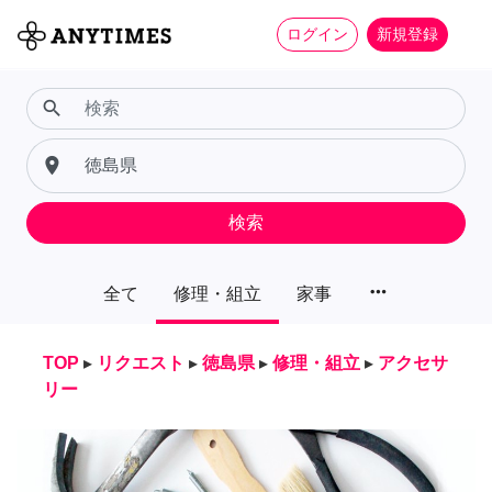
ログイン
新規登録
search
place
検索
more_horiz
全て
修理・組立
家事
TOP
▸
リクエスト
▸
徳島県
▸
修理・組立
▸
アクセサ
リー