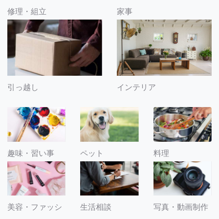
修理・組立
家事
引っ越し
インテリア
趣味・習い事
ペット
料理
美容・ファッシ
生活相談
写真・動画制作