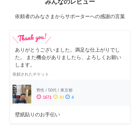
みんなのレビュー
依頼者のみなさまからサポーターへの感謝の言葉
ありがとうございました。満足な仕上がりでし
た。 また機会がありましたら、よろしくお願い
します。
依頼されたチケット
男性
/
50代
/
東京都
sentiment_satisfied
sentiment_neutral
sentiment_dissatisfied
1671
49
4
壁紙貼りのお手伝い