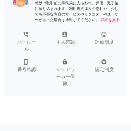
報酬は取引前に事務局に支払われ、評価・完了後
に振り込まれます。利用規約違反の恐れや、少し
でも不審な内容のサービスやリクエストやユーザ
ーがあった場合は通報してください。
詳細を見る
perm_phone_msg
assignment_ind
tag_faces
パトロー
本人確認
評価制度
ル
smartphone
lock
stars
番号確認
シェアワ
認定制度
ーカー保
険