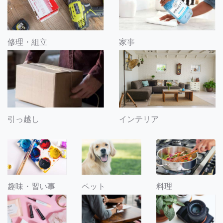
修理・組立
家事
引っ越し
インテリア
趣味・習い事
ペット
料理