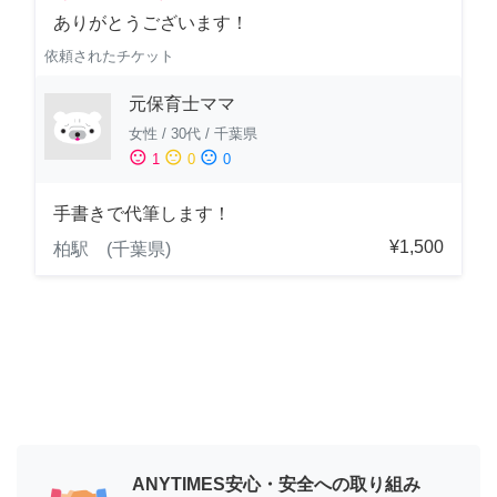
ありがとうございます！
依頼されたチケット
元保育士ママ
女性
/
30代
/
千葉県
sentiment_satisfied
sentiment_neutral
sentiment_dissatisfied
1
0
0
手書きで代筆します！
¥1,500
柏駅 (千葉県)
ANYTIMES安心・安全への取り組み