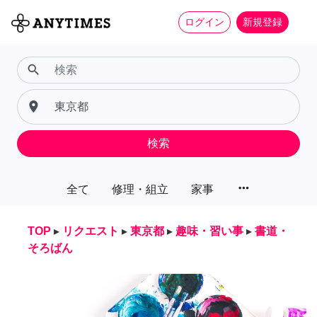
ログイン
新規登録
search
place
検索
more_horiz
全て
修理・組立
家事
TOP
▸
リクエスト
▸
東京都
▸
趣味・習い事
▸
書道・
そろばん