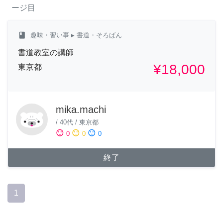
ージ目
class
趣味・習い事
▸ 書道・そろばん
書道教室の講師
¥18,000
東京都
mika.machi
/
40代
/
東京都
sentiment_satisfied
sentiment_neutral
sentiment_dissatisfied
0
0
0
終了
1