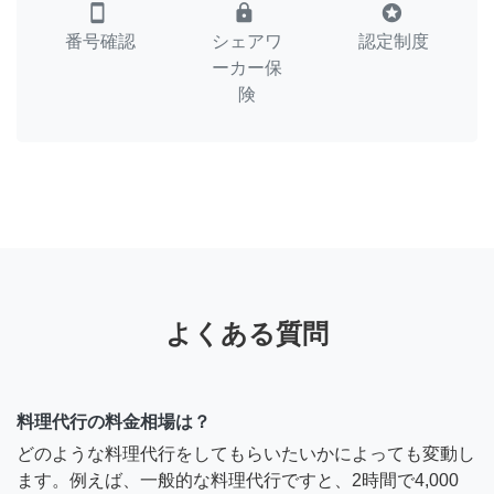
smartphone
lock
stars
番号確認
シェアワ
認定制度
ーカー保
険
よくある質問
料理代行の料金相場は？
どのような料理代行をしてもらいたいかによっても変動し
ます。例えば、一般的な料理代行ですと、2時間で4,000