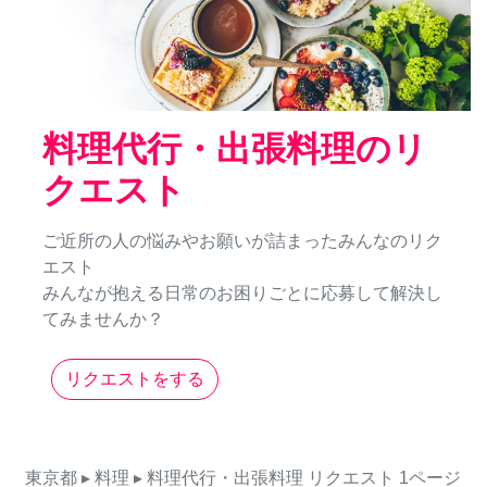
料理代行・出張料理のリ
クエスト
ご近所の人の悩みやお願いが詰まったみんなのリク
エスト
みんなが抱える日常のお困りごとに応募して解決し
てみませんか？
リクエストをする
東京都
▸ 料理
▸ 料理代行・出張料理
リクエスト
1ページ