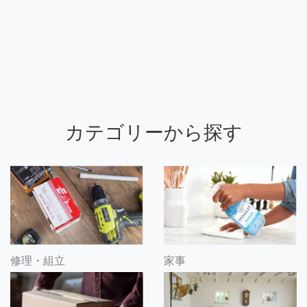
カテゴリーから探す
修理・組立
家事