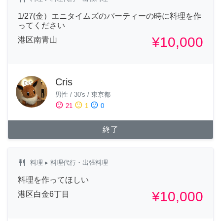
1/27(金）エニタイムズのパーティーの時に料理を作
ってください
¥10,000
港区南青山
Cris
男性
/
30's
/
東京都
sentiment_satisfied
sentiment_neutral
sentiment_dissatisfied
21
1
0
終了
restaurant
料理
▸ 料理代行・出張料理
料理を作ってほしい
¥10,000
港区白金6丁目