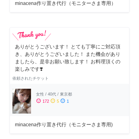
minacena作り置き代行（モニターさま専用）
ありがとうございます！ とても丁寧にご対応頂
き、ありがとうございました！ また機会があり
ましたら、是非お願い致します！ お料理頂くの
楽しみです❣️
依頼されたチケット
女性
/
40代
/
東京都
sentiment_satisfied
sentiment_neutral
sentiment_dissatisfied
172
5
1
minacena作り置き代行（モニターさま専用)