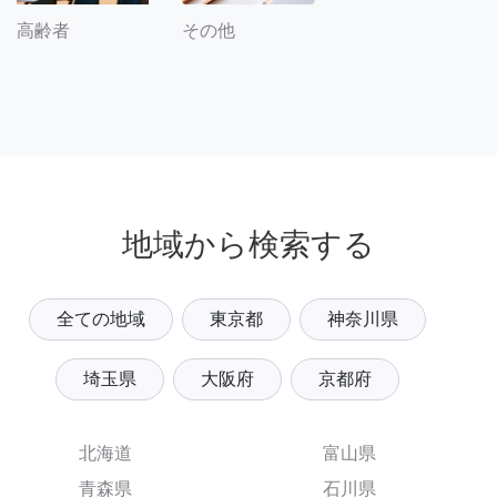
その他
高齢者
地域から検索する
全ての地域
東京都
神奈川県
埼玉県
大阪府
京都府
北海道
富山県
青森県
石川県