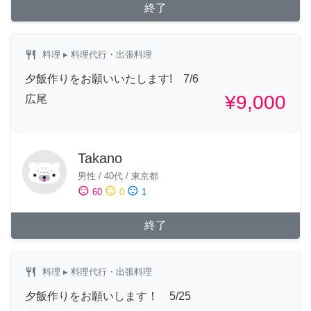
終了
restaurant
料理
▸ 料理代行・出張料理
夕飯作りをお願いいたします! 7/6
¥9,000
広尾
Takano
男性
/
40代
/
東京都
sentiment_satisfied
sentiment_neutral
sentiment_dissatisfied
60
0
1
終了
restaurant
料理
▸ 料理代行・出張料理
夕飯作りをお願いします！ 5/25