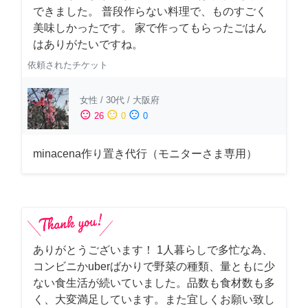
できました。 普段作らない料理で、ものすごく
美味しかったです。 家で作ってもらったごはん
はありがたいですね。
依頼されたチケット
女性
/
30代
/
大阪府
sentiment_satisfied
sentiment_neutral
sentiment_dissatisfied
26
0
0
minacena作り置き代行（モニターさま専用）
ありがとうございます！ 1人暮らしで多忙な為、
コンビニかuberばかりで野菜の種類、量ともに少
ない食生活が続いていました。品数も食材数も多
く、大変満足しています。また宜しくお願い致し