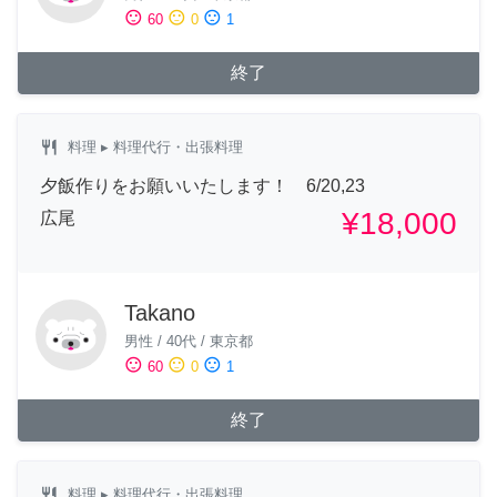
sentiment_satisfied
sentiment_neutral
sentiment_dissatisfied
60
0
1
終了
restaurant
料理
▸ 料理代行・出張料理
夕飯作りをお願いいたします！ 6/20,23
¥18,000
広尾
Takano
男性
/
40代
/
東京都
sentiment_satisfied
sentiment_neutral
sentiment_dissatisfied
60
0
1
終了
restaurant
料理
▸ 料理代行・出張料理