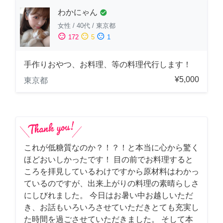
わかにゃん
check_circle
女性
/
40代
/
東京都
sentiment_satisfied
sentiment_neutral
sentiment_dissatisfied
172
5
1
手作りおやつ、お料理、等の料理代行します！
¥5,000
東京都
これが低糖質なのか？！？！と本当に心から驚く
ほどおいしかったです！ 目の前でお料理すると
ころを拝見しているわけですから原材料はわかっ
ているのですが、出来上がりの料理の素晴らしさ
にしびれました。 今日はお暑い中お越しいただ
き、お話もいろいろさせていただきとても充実し
た時間を過ごさせていただきました。 そして本