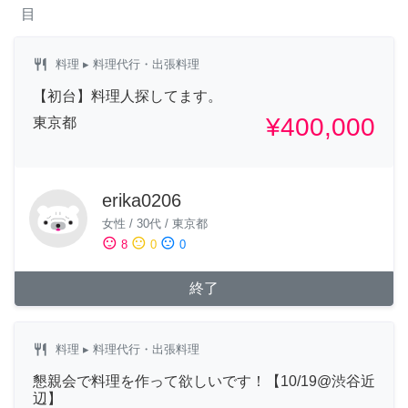
目
restaurant
料理
▸ 料理代行・出張料理
【初台】料理人探してます。
¥400,000
東京都
erika0206
女性
/
30代
/
東京都
sentiment_satisfied
sentiment_neutral
sentiment_dissatisfied
8
0
0
終了
restaurant
料理
▸ 料理代行・出張料理
懇親会で料理を作って欲しいです！【10/19@渋谷近
辺】