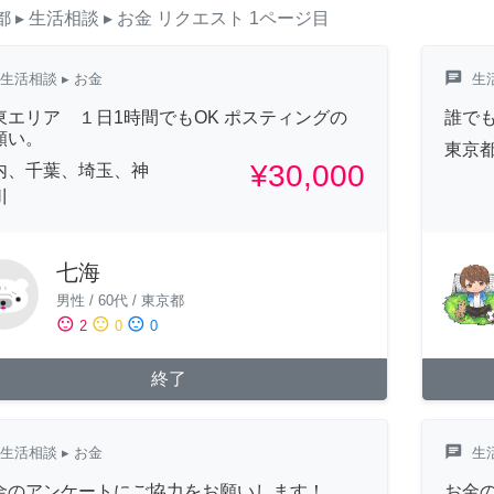
都
▸ 生活相談
▸ お金
リクエスト
1ページ目
chat
生活相談
▸ お金
生
東エリア １日1時間でもOK ポスティングの
誰でも
願い。
東京
¥30,000
内、千葉、埼玉、神
川
七海
男性
/
60代
/
東京都
sentiment_satisfied
sentiment_neutral
sentiment_dissatisfied
2
0
0
終了
chat
生活相談
▸ お金
生
金のアンケートにご協力をお願いします！
お金