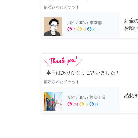
依頼されたチケット
お金
男性
/
30's
/
東京都
お願
sentiment_satisfied
sentiment_neutral
sentiment_dissatisfied
1
0
0
本日はありがとうございました！
依頼されたチケット
感想
女性
/
30's
/
神奈川県
sentiment_satisfied
sentiment_neutral
sentiment_dissatisfied
24
0
0