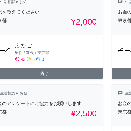
chat
生活相談
▸ お金
生
想を教えてください！
お金
¥2,000
京都
東京
ふたご
男性
/
30代
/
東京都
sentiment_satisfied
sentiment_neutral
sentiment_dissatisfied
43
5
0
終了
chat
生活相談
▸ お金
生
金のアンケートにご協力をお願いします！
お金
¥2,500
京都
東京