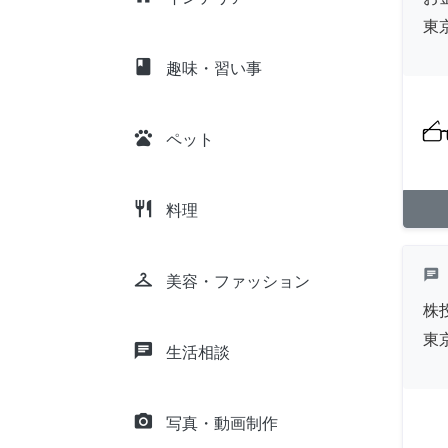
東
class
趣味・習い事
pets
ペット
restaurant
料理
chat
checkroom
美容・ファッション
株
東
chat
生活相談
camera_alt
写真・動画制作