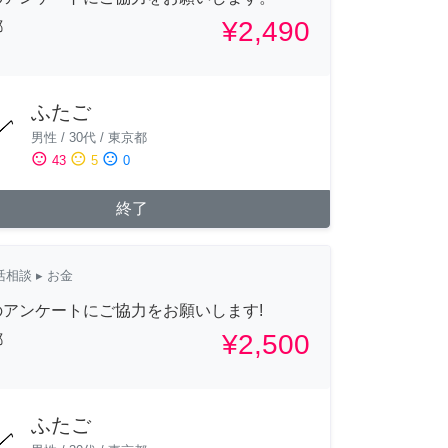
¥2,490
都
ふたご
男性
/
30代
/
東京都
sentiment_satisfied
sentiment_neutral
sentiment_dissatisfied
43
5
0
終了
活相談
▸ お金
のアンケートにご協力をお願いします!
¥2,500
都
ふたご