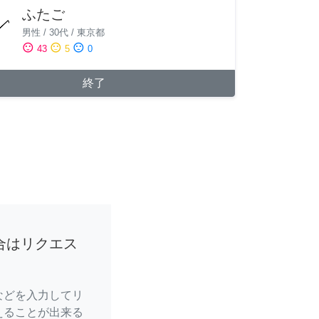
ふたご
男性
/
30代
/
東京都
sentiment_satisfied
sentiment_neutral
sentiment_dissatisfied
43
5
0
終了
合はリクエス
などを入力してリ
えることが出来る