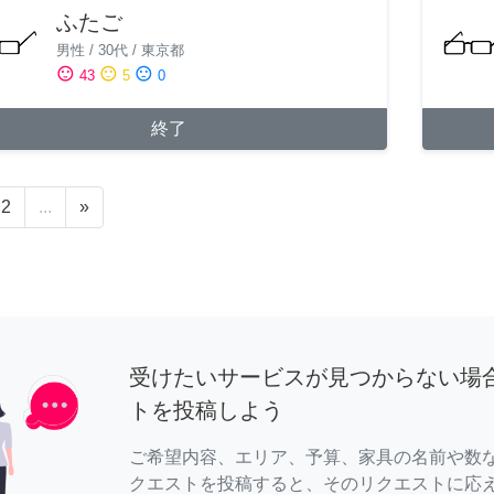
ふたご
男性
/
30代
/
東京都
sentiment_satisfied
sentiment_neutral
sentiment_dissatisfied
43
5
0
終了
2
...
»
受けたいサービスが見つからない場
トを投稿しよう
ご希望内容、エリア、予算、家具の名前や数
クエストを投稿すると、そのリクエストに応