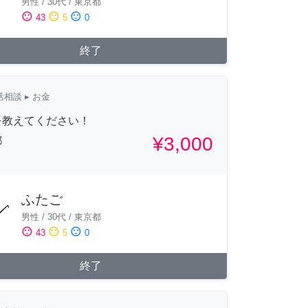
男性
/
30代
/
東京都
sentiment_satisfied
sentiment_neutral
sentiment_dissatisfied
43
5
0
終了
活相談
▸ お金
を教えてください！
¥3,000
都
ふたご
男性
/
30代
/
東京都
sentiment_satisfied
sentiment_neutral
sentiment_dissatisfied
43
5
0
終了