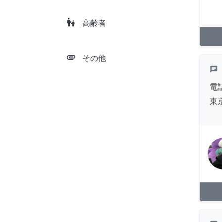
escalator_warning
高齢者
attachment
その他
chat
電
東