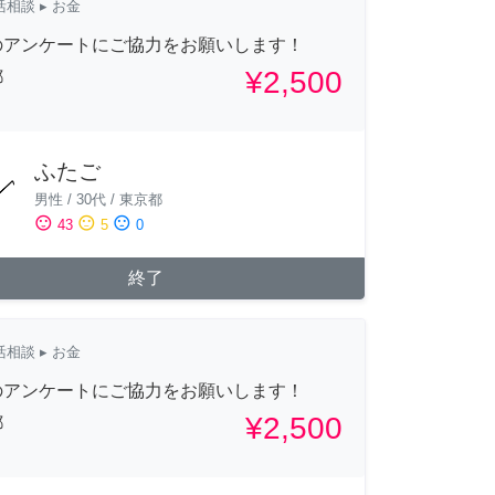
活相談
▸ お金
のアンケートにご協力をお願いします！
¥2,500
都
ふたご
男性
/
30代
/
東京都
sentiment_satisfied
sentiment_neutral
sentiment_dissatisfied
43
5
0
終了
活相談
▸ お金
のアンケートにご協力をお願いします！
¥2,500
都