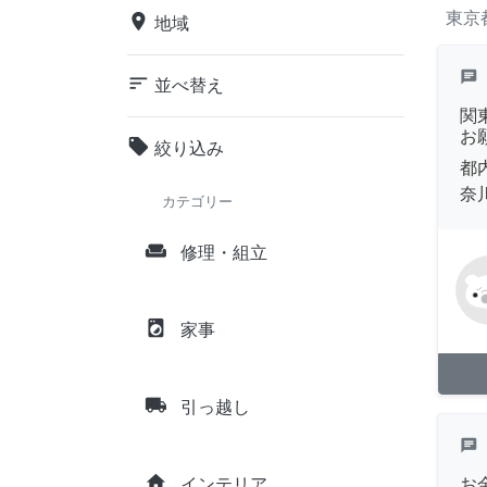
東京
place
地域
chat
sort
並べ替え
関
お
local_offer
絞り込み
都
奈
カテゴリー
weekend
修理・組立
local_laundry_service
家事
local_shipping
引っ越し
chat
home
お
インテリア