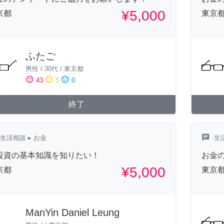
¥5,000
京都
東京
ふたご
男性
/
30代
/
東京都
sentiment_satisfied
sentiment_neutral
sentiment_dissatisfied
43
5
0
終了
chat
生活相談
▸ お金
生
投資の基本知識を知りたい！
お金
¥5,000
京都
東京
ManYin Daniel Leung