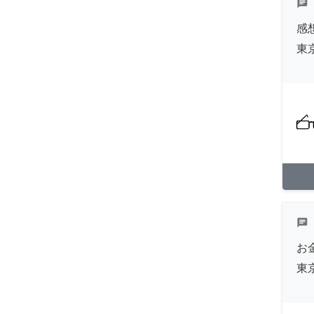
chat
感
東
chat
お
東