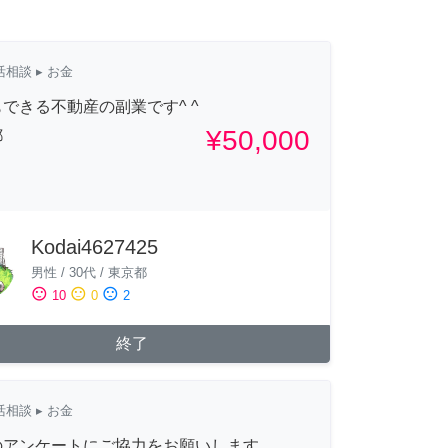
活相談
▸ お金
できる不動産の副業です^ ^
¥50,000
都
Kodai4627425
男性
/
30代
/
東京都
sentiment_satisfied
sentiment_neutral
sentiment_dissatisfied
10
0
2
終了
活相談
▸ お金
のアンケートにご協力をお願いします。