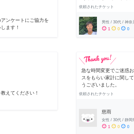
依頼されたチケット
のアンケートにご協力を
男性
/
30代
/
神奈
いします！
sentiment_satisfied
sentiment_neutral
sentiment_dissatisfied
1
0
0
急な時間変更でご迷惑お
スをもらい家計に関して
うございました。
を教えてください！
依頼されたチケット
慈雨
女性
/
30代
/
静岡
sentiment_satisfied
sentiment_neutral
sentiment_dissatisfied
1
0
0