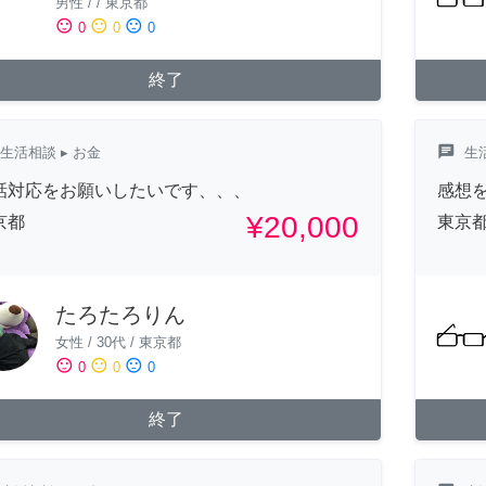
男性
/
/
東京都
sentiment_satisfied
sentiment_neutral
sentiment_dissatisfied
0
0
0
終了
chat
生活相談
▸ お金
生
話対応をお願いしたいです、、、
感想
¥20,000
京都
東京
たろたろりん
女性
/
30代
/
東京都
sentiment_satisfied
sentiment_neutral
sentiment_dissatisfied
0
0
0
終了