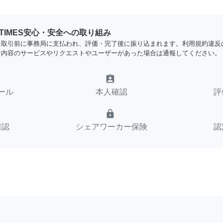
YTIMES安心・安全への取り組み
は取引前に事務局に支払われ、評価・完了後に振り込まれます。利用規約違反
な内容のサービスやリクエストやユーザーがあった場合は通報してください。
assignment_ind
ール
本人確認
評
lock
確認
シェアワーカー保険
認