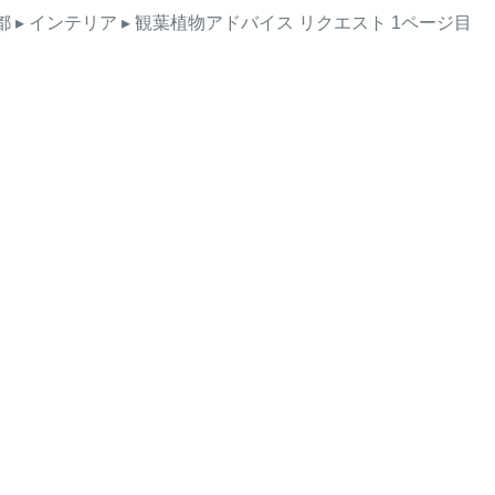
都
▸ インテリア
▸ 観葉植物アドバイス
リクエスト
1ページ目