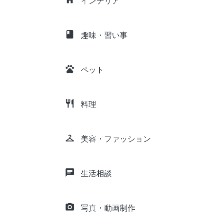
インテリア
class
趣味・習い事
pets
ペット
restaurant
料理
checkroom
美容・ファッション
chat
生活相談
camera_alt
写真・動画制作