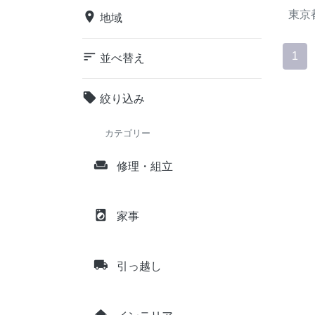
東京
place
地域
sort
1
並べ替え
local_offer
絞り込み
カテゴリー
weekend
修理・組立
local_laundry_service
家事
local_shipping
引っ越し
home