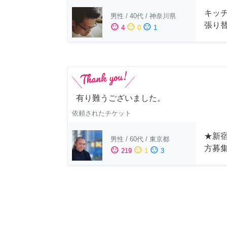
キッ
男性
/
40代
/
神奈川県
張り
sentiment_satisfied
sentiment_neutral
sentiment_dissatisfied
4
0
1
有り難うございました。
依頼されたチケット
★新宿
男性
/
60代
/
東京都
方募
sentiment_satisfied
sentiment_neutral
sentiment_dissatisfied
219
1
3