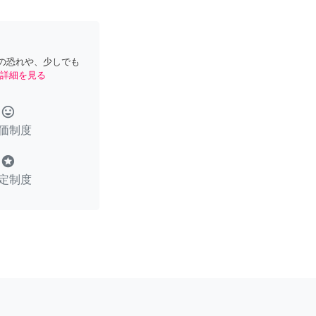
の恐れや、少しでも
詳細を見る
tag_faces
価制度
stars
定制度