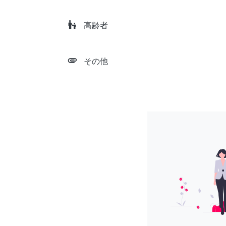
escalator_warning
高齢者
attachment
その他