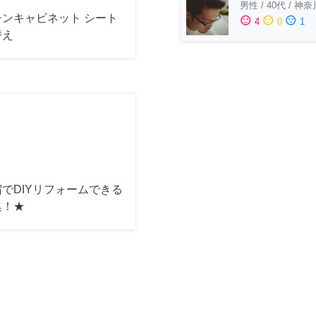
男性
/
40代
/
神奈
チンキャビネット シート
sentiment_satisfied
sentiment_neutral
sentiment_dissatisfied
4
0
1
替え
でDIYリフォームできる
集！★