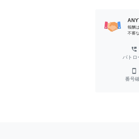
AN
報酬
不審
perm_phone_msg
パトロ
smartphone
番号