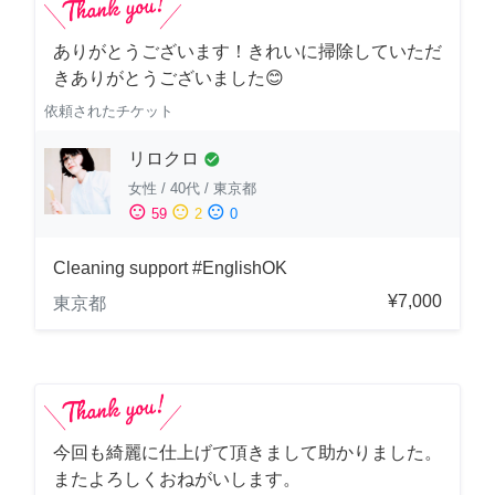
ありがとうございます！きれいに掃除していただ
きありがとうございました😊
依頼されたチケット
リロクロ
check_circle
女性
/
40代
/
東京都
sentiment_satisfied
sentiment_neutral
sentiment_dissatisfied
59
2
0
Cleaning support #EnglishOK
¥7,000
東京都
今回も綺麗に仕上げて頂きまして助かりました。
またよろしくおねがいします。