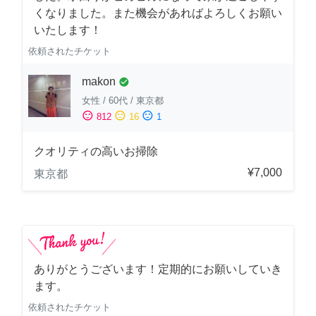
くなりました。また機会があればよろしくお願い
いたします！
依頼されたチケット
makon
check_circle
女性
/
60代
/
東京都
sentiment_satisfied
sentiment_neutral
sentiment_dissatisfied
812
16
1
クオリティの高いお掃除
¥7,000
東京都
ありがとうございます！定期的にお願いしていき
ます。
依頼されたチケット