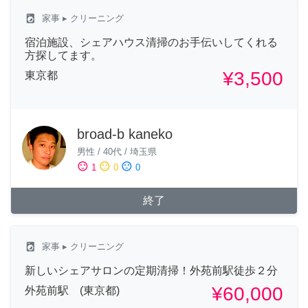
local_laundry_service
家事
▸ クリーニング
宿泊施設、シェアハウス清掃のお手伝いしてくれる
方探してます。
¥3,500
東京都
broad-b kaneko
男性
/
40代
/
埼玉県
sentiment_satisfied
sentiment_neutral
sentiment_dissatisfied
1
0
0
終了
local_laundry_service
家事
▸ クリーニング
新しいシェアサロンの定期清掃！外苑前駅徒歩２分
¥60,000
外苑前駅 (東京都)