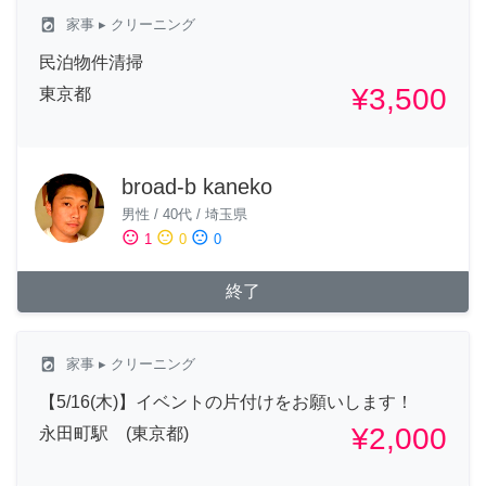
local_laundry_service
家事
▸ クリーニング
民泊物件清掃
¥3,500
東京都
broad-b kaneko
男性
/
40代
/
埼玉県
sentiment_satisfied
sentiment_neutral
sentiment_dissatisfied
1
0
0
終了
local_laundry_service
家事
▸ クリーニング
【5/16(木)】イベントの片付けをお願いします！
¥2,000
永田町駅 (東京都)