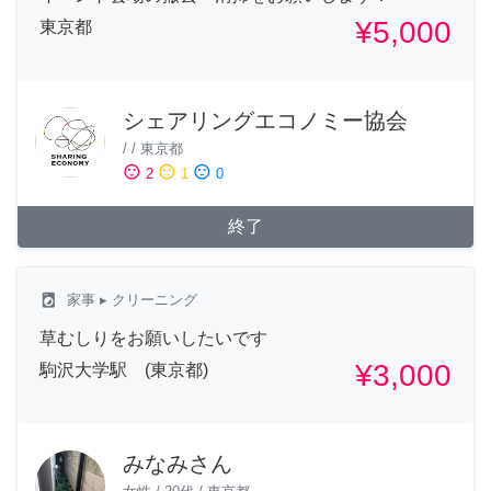
¥5,000
東京都
シェアリングエコノミー協会
/
/
東京都
sentiment_satisfied
sentiment_neutral
sentiment_dissatisfied
2
1
0
終了
local_laundry_service
家事
▸ クリーニング
草むしりをお願いしたいです
¥3,000
駒沢大学駅 (東京都)
みなみさん