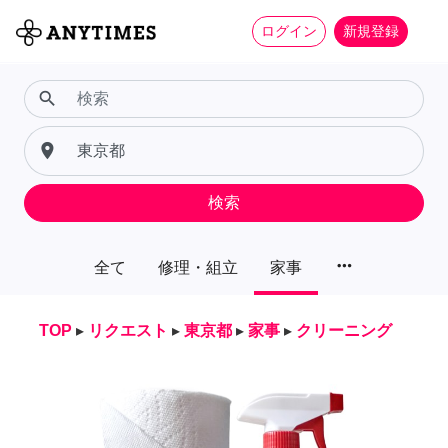
ログイン
新規登録
search
place
検索
more_horiz
全て
修理・組立
家事
TOP
▸
リクエスト
▸
東京都
▸
家事
▸
クリーニング