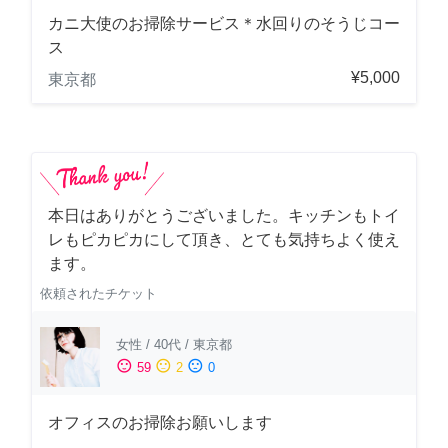
カニ大使のお掃除サービス＊水回りのそうじコー
ス
¥5,000
東京都
本日はありがとうございました。キッチンもトイ
レもピカピカにして頂き、とても気持ちよく使え
ます。
依頼されたチケット
女性
/
40代
/
東京都
sentiment_satisfied
sentiment_neutral
sentiment_dissatisfied
59
2
0
オフィスのお掃除お願いします