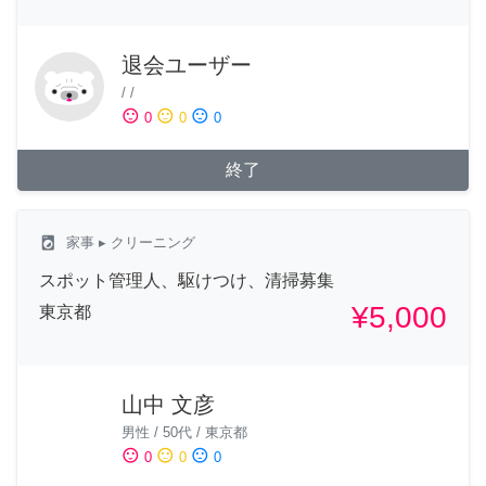
退会ユーザー
/
/
sentiment_satisfied
sentiment_neutral
sentiment_dissatisfied
0
0
0
終了
local_laundry_service
家事
▸ クリーニング
スポット管理人、駆けつけ、清掃募集
¥5,000
東京都
山中 文彦
男性
/
50代
/
東京都
sentiment_satisfied
sentiment_neutral
sentiment_dissatisfied
0
0
0