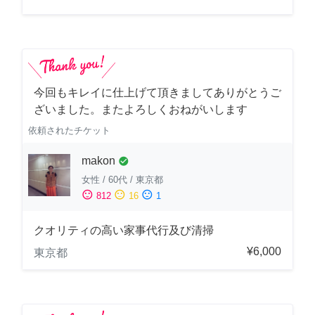
今回もキレイに仕上げて頂きましてありがとうご
ざいました。またよろしくおねがいします
依頼されたチケット
makon
check_circle
女性
/
60代
/
東京都
sentiment_satisfied
sentiment_neutral
sentiment_dissatisfied
812
16
1
クオリティの高い家事代行及び清掃
¥6,000
東京都