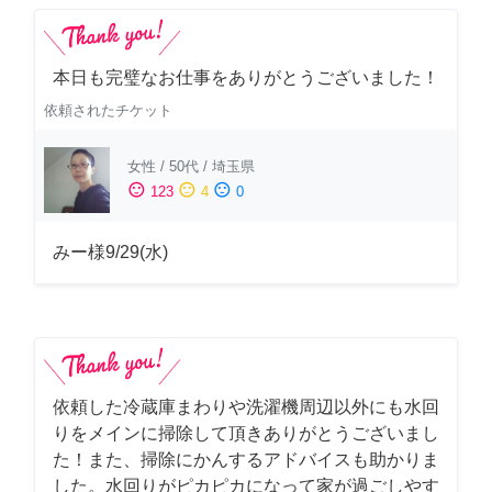
本日も完璧なお仕事をありがとうございました！
依頼されたチケット
女性
/
50代
/
埼玉県
sentiment_satisfied
sentiment_neutral
sentiment_dissatisfied
123
4
0
みー様9/29(水)
依頼した冷蔵庫まわりや洗濯機周辺以外にも水回
りをメインに掃除して頂きありがとうございまし
た！また、掃除にかんするアドバイスも助かりま
した。水回りがピカピカになって家が過ごしやす