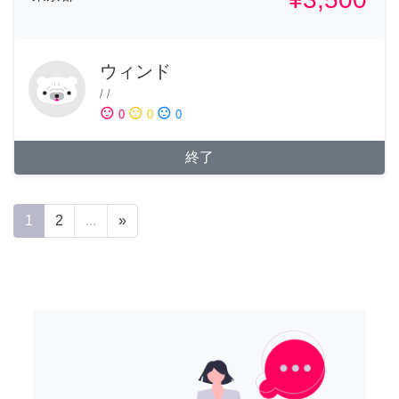
ウィンド
/
/
sentiment_satisfied
sentiment_neutral
sentiment_dissatisfied
0
0
0
終了
1
2
...
»