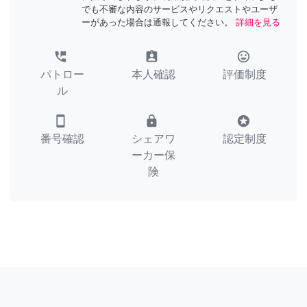
でも不審な内容のサービスやリクエストやユーザ
ーがあった場合は通報してください。
詳細を見る
perm_phone_msg
assignment_ind
tag_faces
パトロー
本人確認
評価制度
ル
smartphone
lock
stars
番号確認
シェアワ
認定制度
ーカー保
険