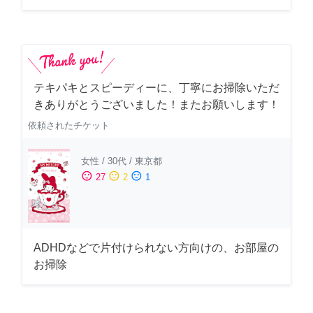
テキパキとスピーディーに、丁寧にお掃除いただ
きありがとうございました！またお願いします！
依頼されたチケット
女性
/
30代
/
東京都
sentiment_satisfied
sentiment_neutral
sentiment_dissatisfied
27
2
1
ADHDなどで片付けられない方向けの、お部屋の
お掃除