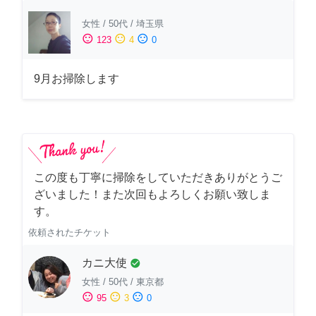
女性
/
50代
/
埼玉県
sentiment_satisfied
sentiment_neutral
sentiment_dissatisfied
123
4
0
9月お掃除します
この度も丁寧に掃除をしていただきありがとうご
ざいました！また次回もよろしくお願い致しま
す。
依頼されたチケット
カニ大使
check_circle
女性
/
50代
/
東京都
sentiment_satisfied
sentiment_neutral
sentiment_dissatisfied
95
3
0