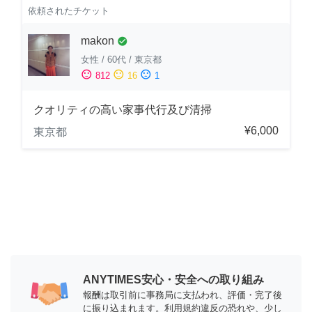
依頼されたチケット
makon
check_circle
女性
/
60代
/
東京都
sentiment_satisfied
sentiment_neutral
sentiment_dissatisfied
812
16
1
クオリティの高い家事代行及び清掃
¥6,000
東京都
ANYTIMES安心・安全への取り組み
報酬は取引前に事務局に支払われ、評価・完了後
に振り込まれます。利用規約違反の恐れや、少し