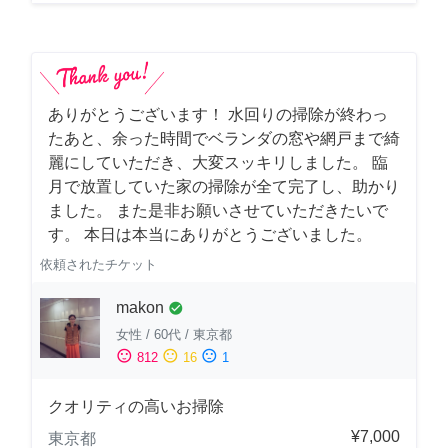
ありがとうございます！ 水回りの掃除が終わっ
たあと、余った時間でベランダの窓や網戸まで綺
麗にしていただき、大変スッキリしました。 臨
月で放置していた家の掃除が全て完了し、助かり
ました。 また是非お願いさせていただきたいで
す。 本日は本当にありがとうございました。
依頼されたチケット
makon
check_circle
女性
/
60代
/
東京都
sentiment_satisfied
sentiment_neutral
sentiment_dissatisfied
812
16
1
クオリティの高いお掃除
¥7,000
東京都