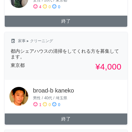
女性
/
20代
/
東京都
sentiment_satisfied
sentiment_neutral
sentiment_dissatisfied
4
0
0
終了
local_laundry_service
家事
▸ クリーニング
都内シェアハウスの清掃をしてくれる方を募集して
ます。
¥4,000
東京都
broad-b kaneko
男性
/
40代
/
埼玉県
sentiment_satisfied
sentiment_neutral
sentiment_dissatisfied
1
0
0
終了