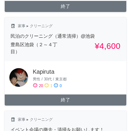
終了
local_laundry_service
家事
▸ クリーニング
民泊のクリーニング（通常清掃）@池袋
¥4,600
豊島区池袋（２～４丁
目）
Kapiruta
男性
/
30代
/
東京都
sentiment_satisfied
sentiment_neutral
sentiment_dissatisfied
20
1
0
終了
local_laundry_service
家事
▸ クリーニング
イベント会場の撤去・清掃をお願いします！