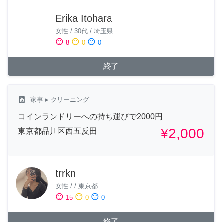
Erika Itohara
女性
/
30代
/
埼玉県
sentiment_satisfied
sentiment_neutral
sentiment_dissatisfied
8
0
0
終了
local_laundry_service
家事
▸ クリーニング
コインランドリーへの持ち運びで2000円
¥2,000
東京都品川区西五反田
trrkn
女性
/
/
東京都
sentiment_satisfied
sentiment_neutral
sentiment_dissatisfied
15
0
0
終了