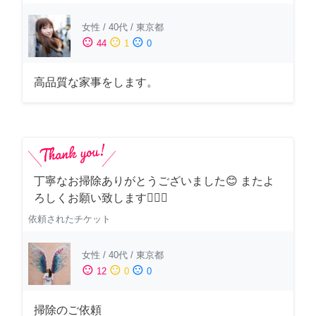
女性
/
40代
/
東京都
sentiment_satisfied
sentiment_neutral
sentiment_dissatisfied
44
1
0
高品質な家事をします。
丁寧なお掃除ありがとうございました😊 またよ
ろしくお願い致します🙆‍♀️✨
依頼されたチケット
女性
/
40代
/
東京都
sentiment_satisfied
sentiment_neutral
sentiment_dissatisfied
12
0
0
掃除のご依頼