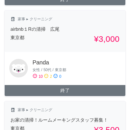
local_laundry_service
家事
▸ クリーニング
airbnb１Rの清掃 広尾
¥3,000
東京都
Panda
女性
/
50代
/
東京都
sentiment_satisfied
sentiment_neutral
sentiment_dissatisfied
10
2
0
終了
local_laundry_service
家事
▸ クリーニング
お家の清掃！ルームメーキングスタッフ募集！
¥3,500
東京都