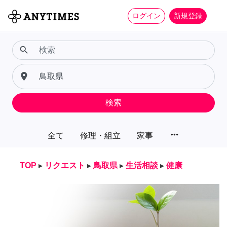
ログイン
新規登録
search
place
検索
more_horiz
全て
修理・組立
家事
TOP
▸
リクエスト
▸
鳥取県
▸
生活相談
▸
健康