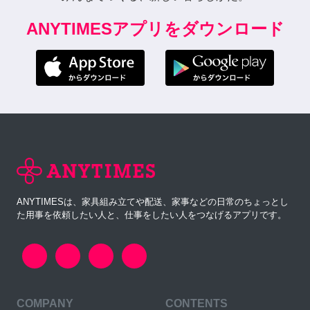
ANYTIMESアプリをダウンロード
ANYTIMESは、家具組み立てや配送、家事などの日常のちょっとし
た用事を依頼したい人と、仕事をしたい人をつなげるアプリです。
COMPANY
CONTENTS