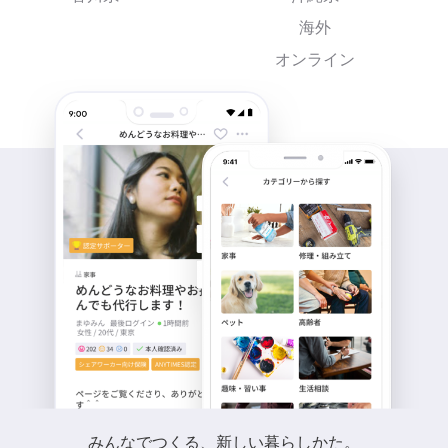
海外
オンライン
みんなでつくる、新しい暮らしかた。