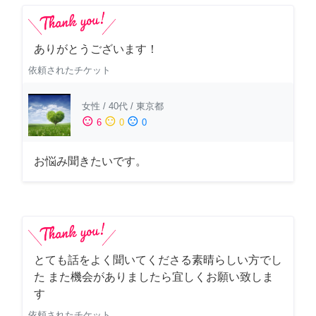
ありがとうございます！
依頼されたチケット
女性
/
40代
/
東京都
sentiment_satisfied
sentiment_neutral
sentiment_dissatisfied
6
0
0
お悩み聞きたいです。
とても話をよく聞いてくださる素晴らしい方でし
た また機会がありましたら宜しくお願い致しま
す
依頼されたチケット