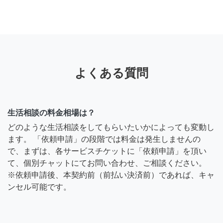
よくある質問
生活相談の料金相場は？
どのような生活相談をしてもらいたいかによっても変動し
ます。 「依頼申請」の段階では料金は発生しませんの
で、まずは、各サービスチケットに「依頼申請」を頂い
て、個別チャットにてお問い合わせ、ご相談ください。
※依頼申請後、本契約前（前払い決済前）であれば、キャ
ンセル可能です。