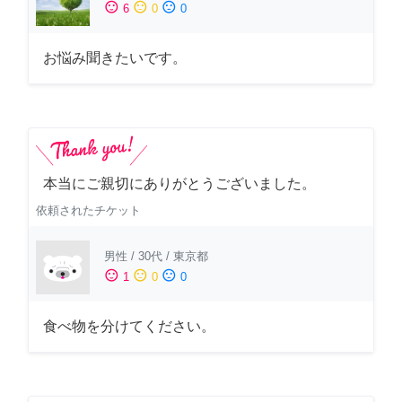
sentiment_satisfied
sentiment_neutral
sentiment_dissatisfied
6
0
0
お悩み聞きたいです。
本当にご親切にありがとうございました。
依頼されたチケット
男性
/
30代
/
東京都
sentiment_satisfied
sentiment_neutral
sentiment_dissatisfied
1
0
0
食べ物を分けてください。