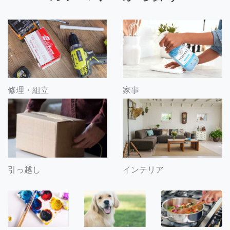
修理・組立
家事
引っ越し
インテリア