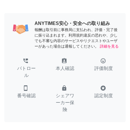
ANYTIMES安心・安全への取り組み
報酬は取引前に事務局に支払われ、評価・完了後
に振り込まれます。利用規約違反の恐れや、少し
でも不審な内容のサービスやリクエストやユーザ
ーがあった場合は通報してください。
詳細を見る
perm_phone_msg
assignment_ind
tag_faces
パトロー
本人確認
評価制度
ル
smartphone
lock
stars
番号確認
シェアワ
認定制度
ーカー保
険