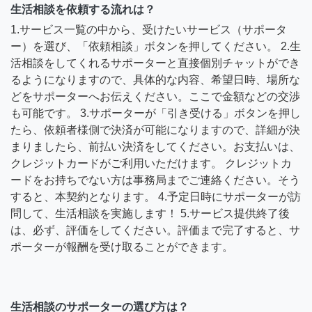
生活相談を依頼する流れは？
1.サービス一覧の中から、受けたいサービス（サポータ
ー）を選び、「依頼相談」ボタンを押してください。 2.生
活相談をしてくれるサポーターと直接個別チャットができ
るようになりますので、具体的な内容、希望日時、場所な
どをサポーターへお伝えください。ここで金額などの交渉
も可能です。 3.サポーターが「引き受ける」ボタンを押し
たら、依頼者様側で決済が可能になりますので、詳細が決
まりましたら、前払い決済をしてください。お支払いは、
クレジットカードがご利用いただけます。 クレジットカ
ードをお持ちでない方は事務局までご連絡ください。そう
すると、本契約となります。 4.予定日時にサポーターが訪
問して、生活相談を実施します！ 5.サービス提供終了後
は、必ず、評価をしてください。評価まで完了すると、サ
ポーターが報酬を受け取ることができます。
生活相談のサポーターの選び方は？