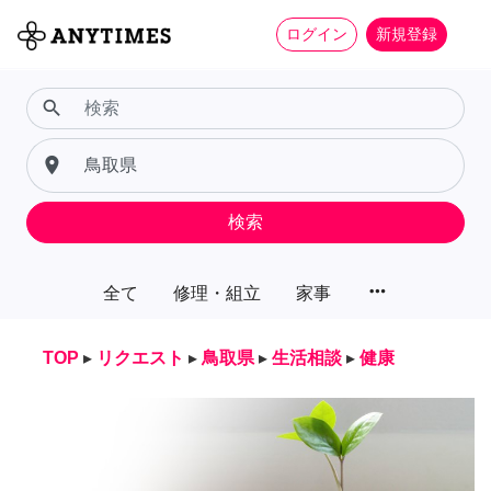
ログイン
新規登録
search
place
検索
more_horiz
全て
修理・組立
家事
TOP
▸
リクエスト
▸
鳥取県
▸
生活相談
▸
健康