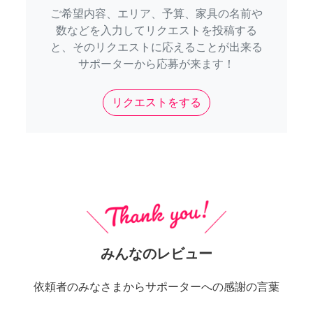
ご希望内容、エリア、予算、家具の名前や
数などを入力してリクエストを投稿する
と、そのリクエストに応えることが出来る
サポーターから応募が来ます！
リクエストをする
みんなのレビュー
依頼者のみなさまからサポーターへの感謝の言葉