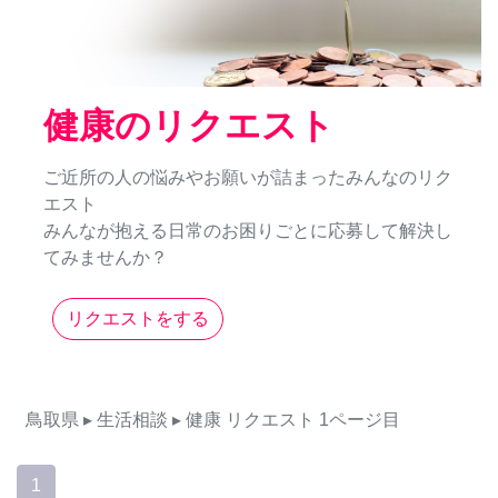
健康のリクエスト
ご近所の人の悩みやお願いが詰まったみんなのリク
エスト
みんなが抱える日常のお困りごとに応募して解決し
てみませんか？
リクエストをする
鳥取県
▸ 生活相談
▸ 健康
リクエスト
1ページ目
1