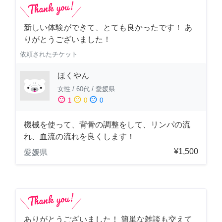
新しい体験ができて、とても良かったです！ あ
りがとうございました！
依頼されたチケット
ほくやん
女性
/
60代
/
愛媛県
sentiment_satisfied
sentiment_neutral
sentiment_dissatisfied
1
0
0
機械を使って、背骨の調整をして、リンパの流
れ、血流の流れを良くします！
¥1,500
愛媛県
ありがとうございました！ 簡単な雑談も交えて