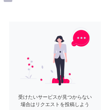
受けたいサービスが見つからない
場合はリクエストを投稿しよう