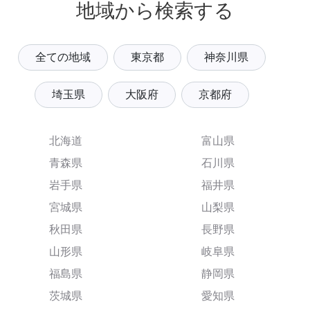
地域から検索する
全ての地域
東京都
神奈川県
埼玉県
大阪府
京都府
北海道
富山県
青森県
石川県
岩手県
福井県
宮城県
山梨県
秋田県
長野県
山形県
岐阜県
福島県
静岡県
茨城県
愛知県