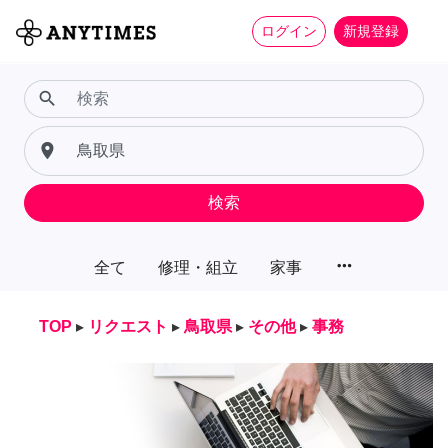
ログイン
新規登録
search
place
検索
more_horiz
全て
修理・組立
家事
TOP
▸
リクエスト
▸
鳥取県
▸
その他
▸
事務