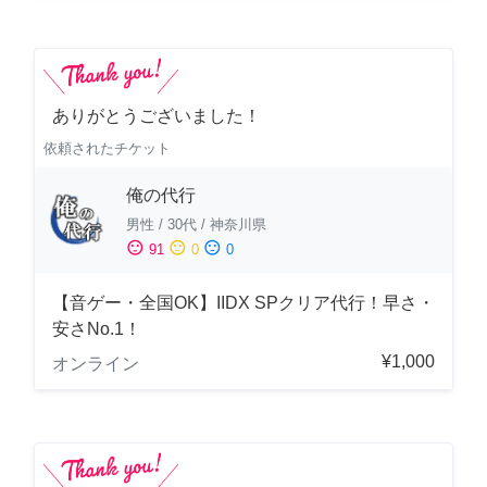
ありがとうございました！
依頼されたチケット
俺の代行
男性
/
30代
/
神奈川県
sentiment_satisfied
sentiment_neutral
sentiment_dissatisfied
91
0
0
【音ゲー・全国OK】IIDX SPクリア代行！早さ・
安さNo.1！
¥1,000
オンライン