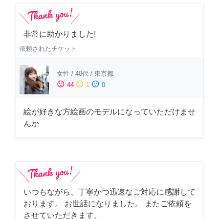
非常に助かりました!
依頼されたチケット
女性
/
40代
/
東京都
sentiment_satisfied
sentiment_neutral
sentiment_dissatisfied
44
1
0
絵が好きな方絵画のモデルになっていただけませ
んか
いつもながら、丁寧かつ迅速なご対応に感謝して
おります。 お世話になりました。 またご依頼を
させていただきます。