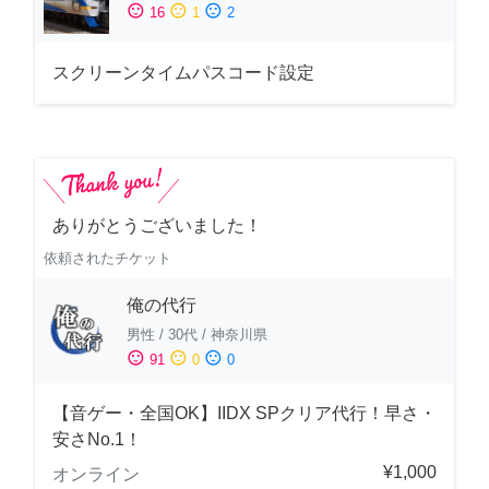
sentiment_satisfied
sentiment_neutral
sentiment_dissatisfied
16
1
2
スクリーンタイムパスコード設定
ありがとうございました！
依頼されたチケット
俺の代行
男性
/
30代
/
神奈川県
sentiment_satisfied
sentiment_neutral
sentiment_dissatisfied
91
0
0
【音ゲー・全国OK】IIDX SPクリア代行！早さ・
安さNo.1！
¥1,000
オンライン