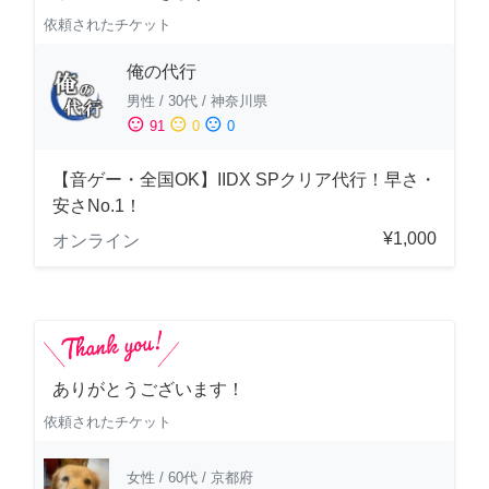
依頼されたチケット
俺の代行
男性
/
30代
/
神奈川県
sentiment_satisfied
sentiment_neutral
sentiment_dissatisfied
91
0
0
【音ゲー・全国OK】IIDX SPクリア代行！早さ・
安さNo.1！
¥1,000
オンライン
ありがとうございます！
依頼されたチケット
女性
/
60代
/
京都府