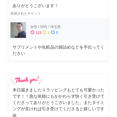
ありがとうございます！
依頼されたチケット
女性
/
50代
/
埼玉県
sentiment_satisfied
sentiment_neutral
sentiment_dissatisfied
123
4
0
サプリメントや化粧品の袋詰めなどを手伝ってく
ださい
本日届きました☺️ラッピングもとても可愛かった
です！！急な依頼にもかかわらず快く引き受けて
くださってありがとうございました。またタイミ
ングが良ければ引き受けてくださると嬉しいです
🙏