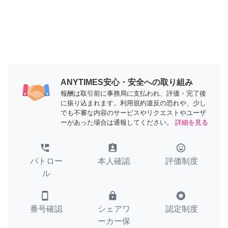
ANYTIMES安心・安全への取り組み
報酬は取引前に事務局に支払われ、評価・完了後
に振り込まれます。利用規約違反の恐れや、少し
でも不審な内容のサービスやリクエストやユーザ
ーがあった場合は通報してください。
詳細を見る
perm_phone_msg
assignment_ind
tag_faces
パトロー
本人確認
評価制度
ル
smartphone
lock
stars
番号確認
シェアワ
認定制度
ーカー保