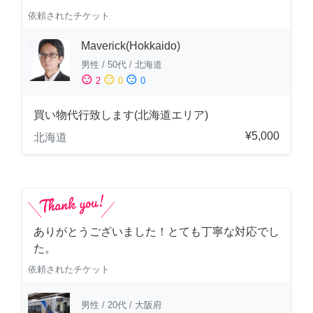
依頼されたチケット
Maverick(Hokkaido)
男性
/
50代
/
北海道
sentiment_satisfied
sentiment_neutral
sentiment_dissatisfied
2
0
0
買い物代行致します(北海道エリア)
¥5,000
北海道
ありがとうございました！とても丁寧な対応でし
た。
依頼されたチケット
男性
/
20代
/
大阪府