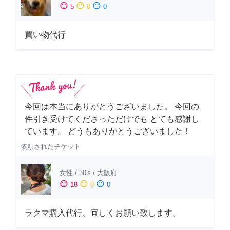
sentiment_satisfied
sentiment_neutral
sentiment_dissatisfied
5
0
0
買い物代行
今回は本当にありがとうございました。 今回の
件引き受けてくださっただけでも とても感謝し
ています。 どうもありがとうございました！
依頼されたチケット
女性
/
30's
/
大阪府
sentiment_satisfied
sentiment_neutral
sentiment_dissatisfied
18
0
0
ラクマ購入代行、宜しくお願い致します。