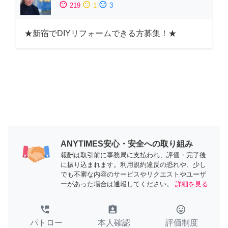
sentiment_satisfied
sentiment_neutral
sentiment_dissatisfied
219
1
3
★新宿でDIYリフォームできる方募集！★
ANYTIMES安心・安全への取り組み
報酬は取引前に事務局に支払われ、評価・完了後
に振り込まれます。利用規約違反の恐れや、少し
でも不審な内容のサービスやリクエストやユーザ
ーがあった場合は通報してください。
詳細を見る
perm_phone_msg
assignment_ind
tag_faces
パトロー
本人確認
評価制度