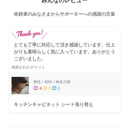
みんなのレビュー
依頼者のみなさまからサポーターへの感謝の言葉
とても丁寧に対応して頂き感謝しています。仕上
がりも素晴らしく気に入っています。ありがとう
ございました。
依頼されたチケット
男性
/
40代
/
神奈川県
sentiment_satisfied
sentiment_neutral
sentiment_dissatisfied
4
0
1
キッチンキャビネット シート張り替え