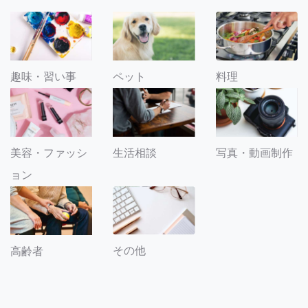
趣味・習い事
ペット
料理
美容・ファッシ
生活相談
写真・動画制作
ョン
その他
高齢者