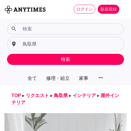
ログイン
新規登録
search
place
検索
more_horiz
全て
修理・組立
家事
TOP
▸
リクエスト
▸
鳥取県
▸
インテリア
▸
屋外イン
テリア