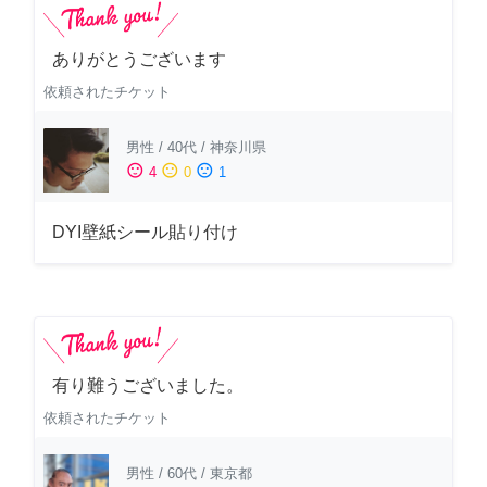
ありがとうございます
依頼されたチケット
男性
/
40代
/
神奈川県
sentiment_satisfied
sentiment_neutral
sentiment_dissatisfied
4
0
1
DYI壁紙シール貼り付け
有り難うございました。
依頼されたチケット
男性
/
60代
/
東京都