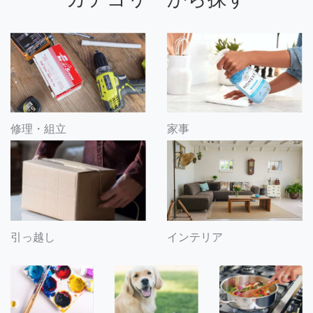
修理・組立
家事
引っ越し
インテリア