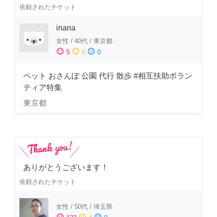
依頼されたチケット
inana
女性
/
40代
/
東京都
sentiment_satisfied
sentiment_neutral
sentiment_dissatisfied
5
0
0
ペット おさんぽ 公園 代行 散歩 #相互扶助ボラン
ティア特集
東京都
ありがとうございます！
依頼されたチケット
女性
/
50代
/
埼玉県
sentiment_satisfied
sentiment_neutral
sentiment_dissatisfied