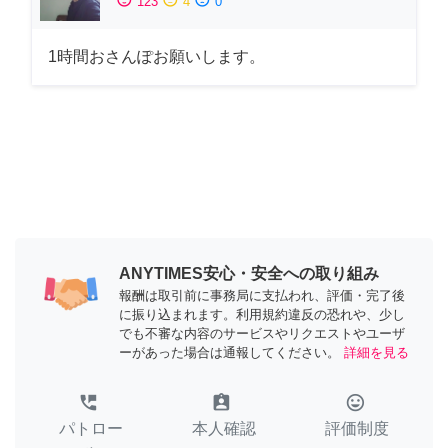
123
4
0
1時間おさんぽお願いします。
ANYTIMES安心・安全への取り組み
報酬は取引前に事務局に支払われ、評価・完了後
に振り込まれます。利用規約違反の恐れや、少し
でも不審な内容のサービスやリクエストやユーザ
ーがあった場合は通報してください。
詳細を見る
perm_phone_msg
assignment_ind
tag_faces
パトロー
本人確認
評価制度