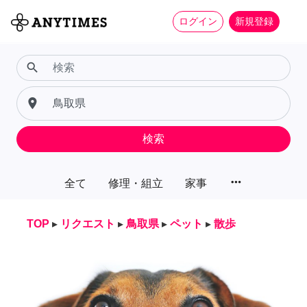
ログイン
新規登録
search
place
検索
more_horiz
全て
修理・組立
家事
TOP
▸
リクエスト
▸
鳥取県
▸
ペット
▸
散歩