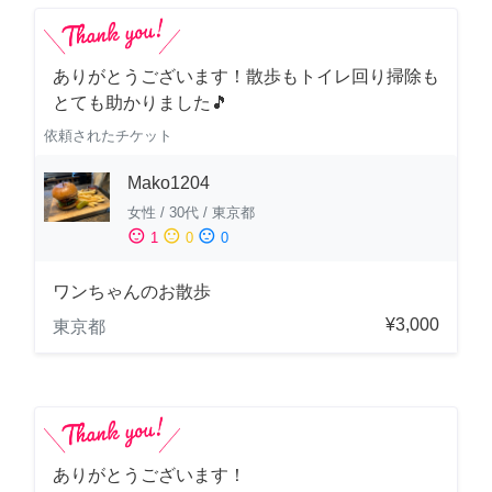
ありがとうございます！散歩もトイレ回り掃除も
とても助かりました🎵
依頼されたチケット
Mako1204
女性
/
30代
/
東京都
sentiment_satisfied
sentiment_neutral
sentiment_dissatisfied
1
0
0
ワンちゃんのお散歩
¥3,000
東京都
ありがとうございます！