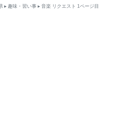
県
▸ 趣味・習い事
▸ 音楽
リクエスト
1ページ目