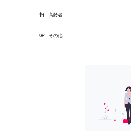
escalator_warning
高齢者
attachment
その他