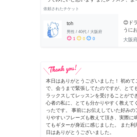
依頼されたチケット
😊ド
toh
うにお
男性
/
40代
/
大阪府
sentiment_satisfied
sentiment_neutral
sentiment_dissatisfied
1
0
0
大阪
本日はありがとうございました！ 初めて
で、会うまで緊張してたのですが、とて
ラックスしてレッスンを受けることができ
心者の私に、とても分かりやすく教えて
ったです。 事前にお伝えしていた好みの
りやすいフレーズも教えて頂き、実際に
てもギターが身近に感じました。 また利
日はありがとうございました。