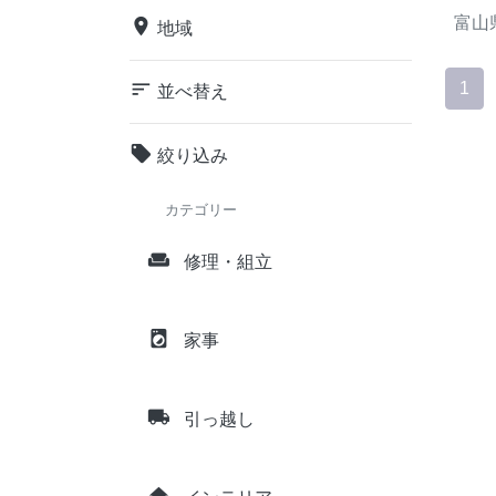
富山
place
地域
sort
1
並べ替え
local_offer
絞り込み
カテゴリー
weekend
修理・組立
local_laundry_service
家事
local_shipping
引っ越し
home