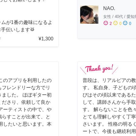
NAO.
女性
/
40代
/
愛知
ラムが1番の趣味になるよ
sentiment_satisfied
sentiment_neutral
sentiment_dissatisfied
2
0
0
手伝いします🥁
¥1,300
府
このアプリを利用したの
普段は、リアルピアの教
もフレンドリーな方でリ
す。 私自身、子どもの
ました。 ほぼギター初
びはその頃以来であるた
くださり、依頼して良か
して、講師さんから手取
アーティストの中で、や
す。 解らないことを色
鳴らすことが出来て、と
とても理解しやすく丁寧
用したいと思います。本
さいます。 性格の明る
ートで、今後も継続利用