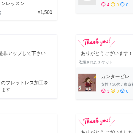
インレッスン
sentiment_satisfied
sentiment_neutral
sentiment_dissatisfied
4
0
0
¥1,500
都
是非アップして下さい
ありがとうございます！
依頼されたチケット
カンタービレ
スのフレットレス加工を
女性
/
30代
/
東京
します
sentiment_satisfied
sentiment_neutral
sentiment_dissatisfied
3
0
0
ありがとうございました！ ^