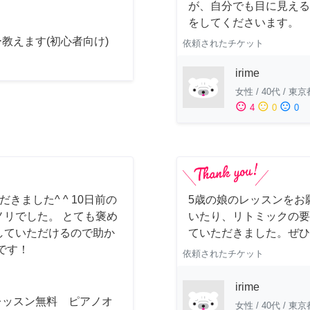
が、自分でも目に見える
をしてくださいます。
教えます(初心者向け)
依頼されたチケット
irime
女性
/
40代
/
東京
sentiment_satisfied
sentiment_neutral
sentiment_dissatisfied
4
0
0
ました^ ^ 10日前の
5歳の娘のレッスンをお
リでした。 とても褒め
いたり、リトミックの要
していただけるので助か
ていただきました。ぜひ
です！
依頼されたチケット
irime
レッスン無料 ピアノオ
女性
/
40代
/
東京