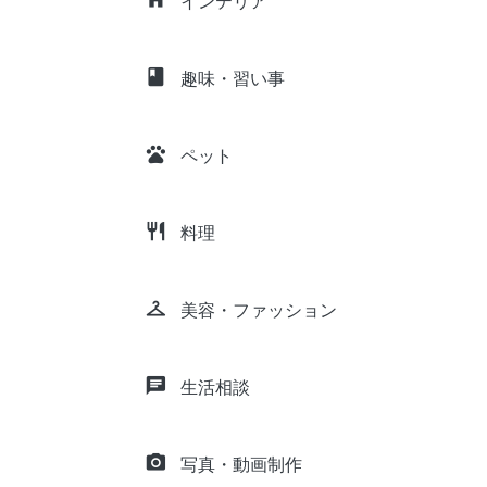
インテリア
class
趣味・習い事
pets
ペット
restaurant
料理
checkroom
美容・ファッション
chat
生活相談
camera_alt
写真・動画制作