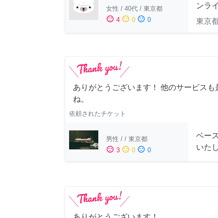
ンラ
女性
/
40代
/
東京都
sentiment_satisfied
sentiment_neutral
sentiment_dissatisfied
4
0
0
東京
ありがとうございます！ 他のサービスも
ね。
依頼されたチケット
ベー
男性
/
/
東京都
いた
sentiment_satisfied
sentiment_neutral
sentiment_dissatisfied
3
0
0
ありがとうございます！