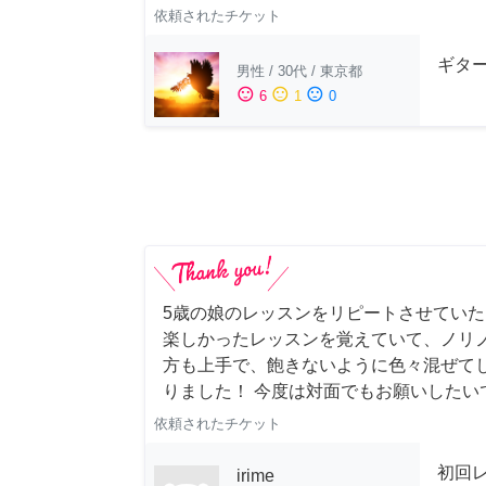
依頼されたチケット
ギター
男性
/
30代
/
東京都
sentiment_satisfied
sentiment_neutral
sentiment_dissatisfied
6
1
0
5歳の娘のレッスンをリピートさせていただき
楽しかったレッスンを覚えていて、ノリノ
方も上手で、飽きないように色々混ぜて
りました！ 今度は対面でもお願いしたい
依頼されたチケット
初回
irime