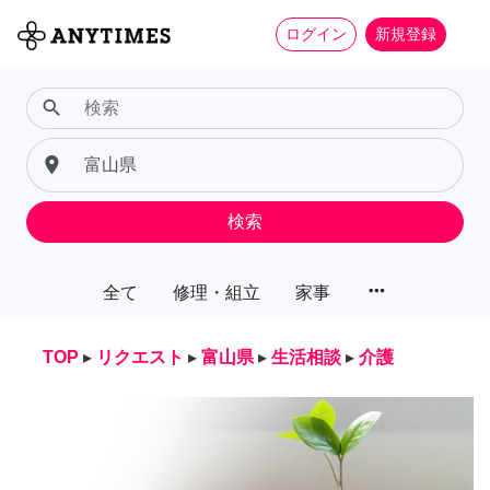
ログイン
新規登録
search
place
検索
more_horiz
全て
修理・組立
家事
TOP
▸
リクエスト
▸
富山県
▸
生活相談
▸
介護