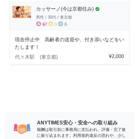
カッサーノ(今は京都住み)
check_circle
男性
/
30代
/
東京都
sentiment_satisfied
sentiment_neutral
sentiment_dissatisfied
67
3
0
現在停止中 高齢者の送迎や、付き添いなどをい
たします！
¥2,000
代々木駅 (東京都)
ANYTIMES安心・安全への取り組み
報酬は取引前に事務局に支払われ、評価・完了後
に振り込まれます。利用規約違反の恐れや、少し