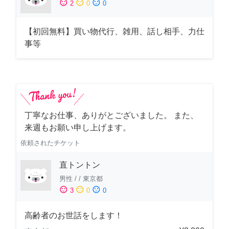
sentiment_satisfied
sentiment_neutral
sentiment_dissatisfied
2
0
0
【初回無料】買い物代行、雑用、話し相手、力仕
事等
丁寧なお仕事、ありがとございました。 また、
来週もお願い申し上げます。
依頼されたチケット
直トントン
男性
/
/
東京都
sentiment_satisfied
sentiment_neutral
sentiment_dissatisfied
3
0
0
高齢者のお世話をします！