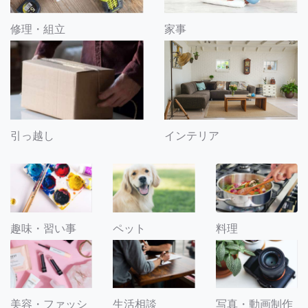
修理・組立
家事
引っ越し
インテリア
趣味・習い事
ペット
料理
美容・ファッシ
生活相談
写真・動画制作