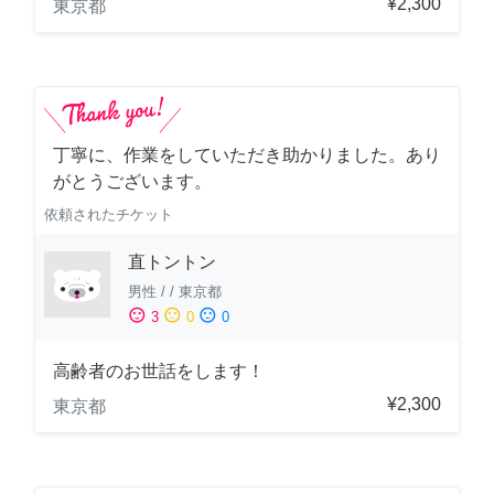
¥2,300
東京都
丁寧に、作業をしていただき助かりました。あり
がとうございます。
依頼されたチケット
直トントン
男性
/
/
東京都
sentiment_satisfied
sentiment_neutral
sentiment_dissatisfied
3
0
0
高齢者のお世話をします！
¥2,300
東京都