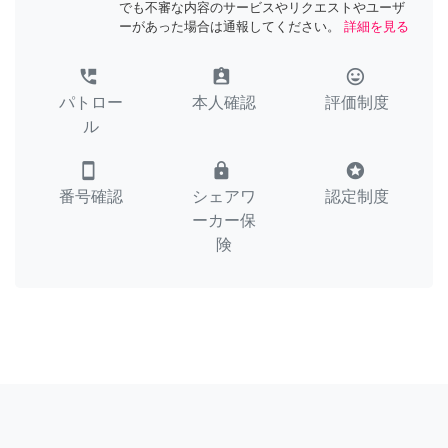
でも不審な内容のサービスやリクエストやユーザ
ーがあった場合は通報してください。
詳細を見る
perm_phone_msg
assignment_ind
tag_faces
パトロー
本人確認
評価制度
ル
smartphone
lock
stars
番号確認
シェアワ
認定制度
ーカー保
険