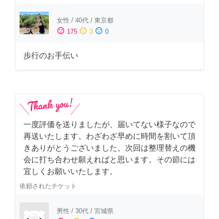
女性
/
40代
/
東京都
sentiment_satisfied
sentiment_neutral
sentiment_dissatisfied
175
3
0
歩行のお手伝い
一度評価を送りましたが、届いてない様子なので
再送いたします。わざわざ早めに時間を割いて頂
きありがとうございました。次回は整理替えの機
会に打ち合わせ願えればと思います。その節には
宜しくお願いいたします。
依頼されたチケット
男性
/
30代
/
宮城県