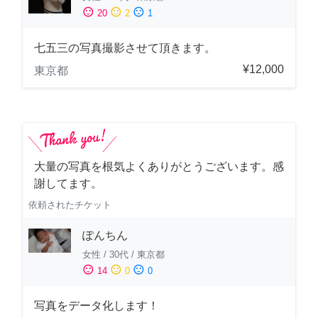
sentiment_satisfied
sentiment_neutral
sentiment_dissatisfied
20
2
1
七五三の写真撮影させて頂きます。
¥12,000
東京都
大量の写真を根気よくありがとうございます。感
謝してます。
依頼されたチケット
ぽんちん
女性
/
30代
/
東京都
sentiment_satisfied
sentiment_neutral
sentiment_dissatisfied
14
0
0
写真をデータ化します！