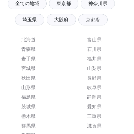
全ての地域
東京都
神奈川県
埼玉県
大阪府
京都府
北海道
富山県
青森県
石川県
岩手県
福井県
宮城県
山梨県
秋田県
長野県
山形県
岐阜県
福島県
静岡県
茨城県
愛知県
栃木県
三重県
群馬県
滋賀県