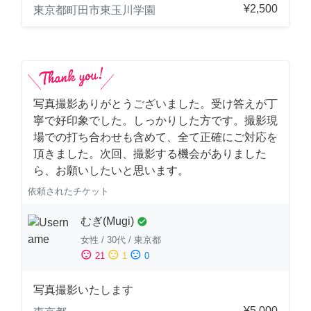
¥2,500
東京都町田市東玉川学園
写真撮影ありがとうございました。受け答えが丁
寧で好印象でした。しっかりした方です。撮影現
場での打ち合わせも含めて、全て正確にご対応を
頂きました。次回、撮影する機会がありました
ら、お願いしたいと思います。
依頼されたチケット
むぎ(Mugi)
check_circle
女性
/
30代
/
東京都
sentiment_satisfied
sentiment_neutral
sentiment_dissatisfied
21
1
0
写真撮影いたします
¥5,000