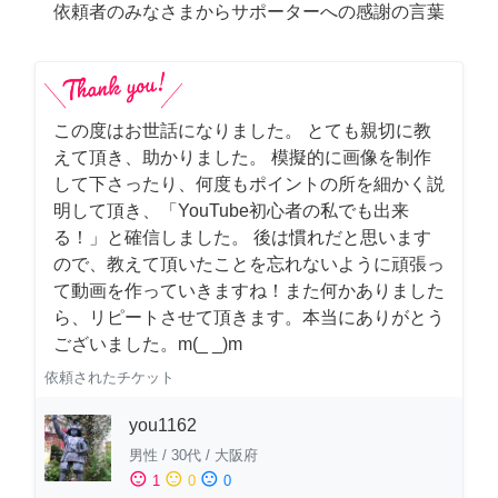
依頼者のみなさまからサポーターへの感謝の言葉
この度はお世話になりました。 とても親切に教
えて頂き、助かりました。 模擬的に画像を制作
して下さったり、何度もポイントの所を細かく説
明して頂き、「YouTube初心者の私でも出来
る！」と確信しました。 後は慣れだと思います
ので、教えて頂いたことを忘れないように頑張っ
て動画を作っていきますね！また何かありました
ら、リピートさせて頂きます。本当にありがとう
ございました。m(_ _)m
依頼されたチケット
you1162
男性
/
30代
/
大阪府
sentiment_satisfied
sentiment_neutral
sentiment_dissatisfied
1
0
0