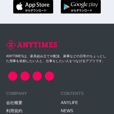
ANYTIMESは、家具組み立てや配送、家事などの日常のちょっとし
た用事を依頼したい人と、仕事をしたい人をつなげるアプリです。
COMPANY
CONTENTS
会社概要
ANYLIFE
利用規約
NEWS