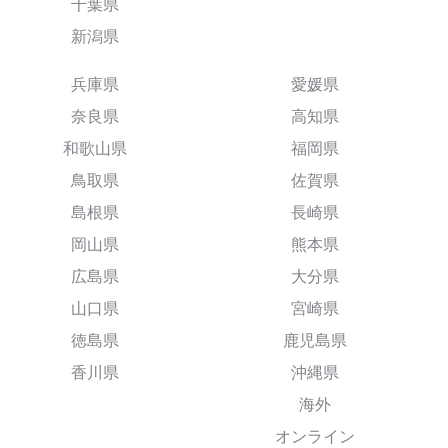
千葉県
新潟県
兵庫県
愛媛県
奈良県
高知県
和歌山県
福岡県
鳥取県
佐賀県
島根県
長崎県
岡山県
熊本県
広島県
大分県
山口県
宮崎県
徳島県
鹿児島県
香川県
沖縄県
海外
オンライン