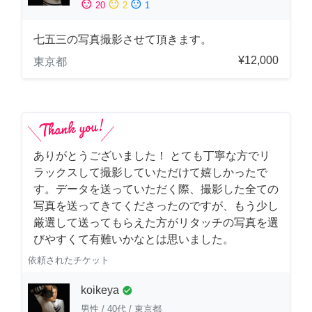
sentiment_satisfied
sentiment_neutral
sentiment_dissatisfied
20
2
1
七五三の写真撮影させて頂きます。
¥12,000
東京都
ありがとうございました！ とても丁寧な方でリ
ラックスして撮影していただけて嬉しかったで
す。データを送っていただく際、撮影した全ての
写真を送ってきてくださったのですが、もう少し
厳選して送ってもらえた方がリタッチの写真を選
びやすくて有難いかなとは思いました。
依頼されたチケット
koikeya
check_circle
男性
/
40代
/
東京都