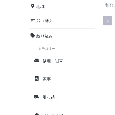
和歌
place
地域
sort
1
並べ替え
local_offer
絞り込み
カテゴリー
weekend
修理・組立
local_laundry_service
家事
local_shipping
引っ越し
home