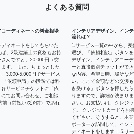
よくある質問
アコーディネートの料金相場
インテリアデザイン、インテ
流れは？
ーディネートをしてもらいた
1.サービス一覧の中から、
えば、2級建築士の資格もお持
選び、「依頼相談」ボタンを
んですと、20,000円（交
デザイン、インテリアコーデ
ます。 また、ちょっとした
ーと直接個別チャットができ
,000-5,000円でサービス
な内容、希望日時、場所など
 「依頼申請」の段階では料
い。ここで金額などの交渉も
、各サービスチケットに「依
き受ける」ボタンを押したら
トにてお問い合わせ、ご相談
りますので、詳細が決まりま
約前（前払い決済前）であれ
さい。お支払いは、クレジッ
す。 クレジットカードをお
ください。そうすると、本契
ポーターが訪問して、インテ
ディネートをします！ 5.