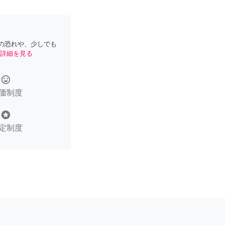
の恐れや、少しでも
詳細を見る
tag_faces
価制度
stars
定制度