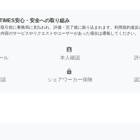
YTIMES安心・安全への取り組み
は取引前に事務局に支払われ、評価・完了後に振り込まれます。利用規約違反
な内容のサービスやリクエストやユーザーがあった場合は通報してください。
assignment_ind
ール
本人確認
評
lock
確認
シェアワーカー保険
認