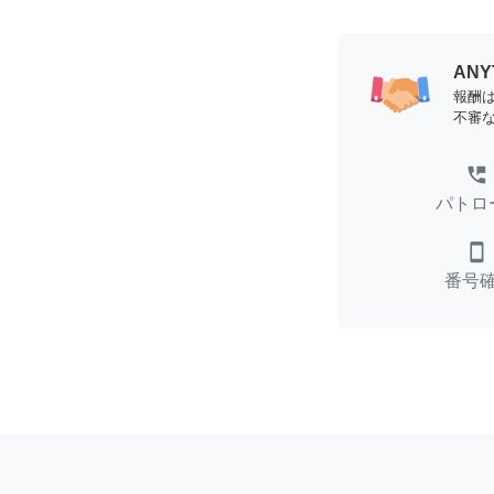
AN
報酬
不審
perm_phone_msg
パトロ
smartphone
番号