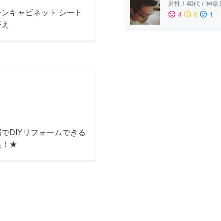
男性
/
40代
/
神奈
チンキャビネット シート
sentiment_satisfied
sentiment_neutral
sentiment_dissatisfied
4
0
1
替え
でDIYリフォームできる
集！★