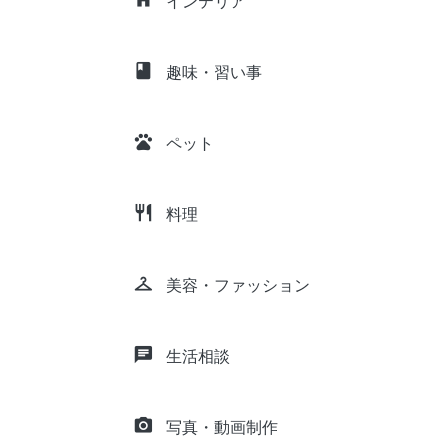
インテリア
class
趣味・習い事
pets
ペット
restaurant
料理
checkroom
美容・ファッション
chat
生活相談
camera_alt
写真・動画制作