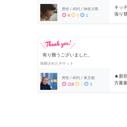
キッ
男性
/
40代
/
神奈川県
張り
sentiment_satisfied
sentiment_neutral
sentiment_dissatisfied
4
0
1
有り難うございました。
依頼されたチケット
★新宿
男性
/
60代
/
東京都
方募
sentiment_satisfied
sentiment_neutral
sentiment_dissatisfied
219
1
3