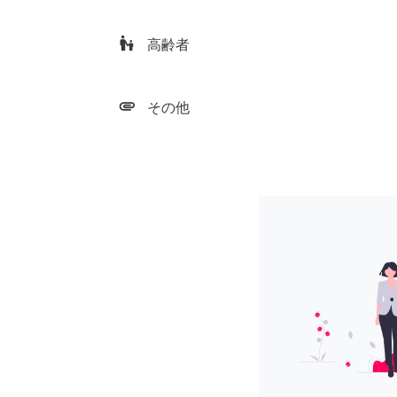
escalator_warning
高齢者
attachment
その他