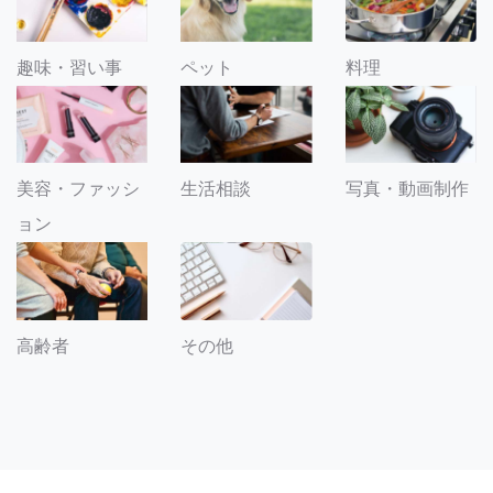
趣味・習い事
ペット
料理
美容・ファッシ
生活相談
写真・動画制作
ョン
その他
高齢者