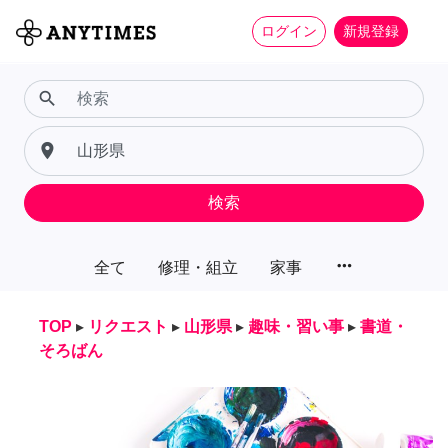
ログイン
新規登録
search
place
検索
more_horiz
全て
修理・組立
家事
TOP
▸
リクエスト
▸
山形県
▸
趣味・習い事
▸
書道・
そろばん