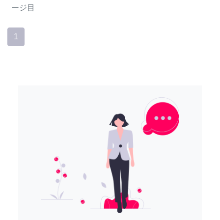
ージ目
1