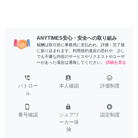
ANYTIMES安心・安全への取り組み
報酬は取引前に事務局に支払われ、評価・完了後
に振り込まれます。利用規約違反の恐れや、少し
でも不審な内容のサービスやリクエストやユーザ
ーがあった場合は通報してください。
詳細を見る
perm_phone_msg
assignment_ind
tag_faces
パトロー
本人確認
評価制度
ル
smartphone
lock
stars
番号確認
シェアワ
認定制度
ーカー保
険