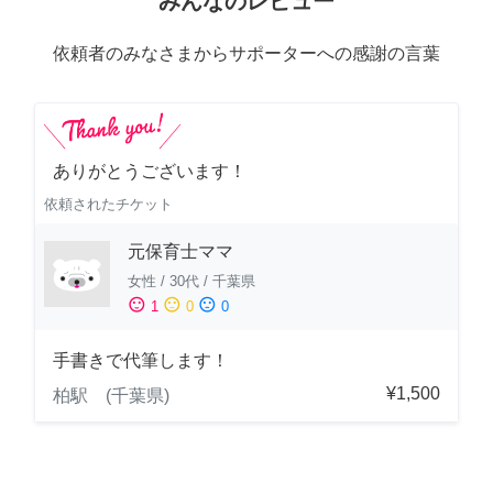
みんなのレビュー
依頼者のみなさまからサポーターへの感謝の言葉
ありがとうございます！
依頼されたチケット
元保育士ママ
女性
/
30代
/
千葉県
sentiment_satisfied
sentiment_neutral
sentiment_dissatisfied
1
0
0
手書きで代筆します！
¥1,500
柏駅 (千葉県)