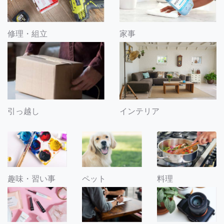
修理・組立
家事
引っ越し
インテリア
趣味・習い事
ペット
料理