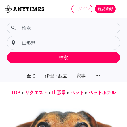
ログイン
新規登録
search
place
検索
more_horiz
全て
修理・組立
家事
TOP
▸
リクエスト
▸
山形県
▸
ペット
▸
ペットホテル