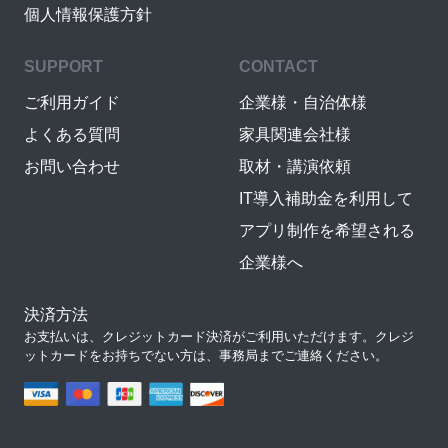
個人情報保護方針
SUPPORT
CONTACT
ご利用ガイド
企業様・自治体様
よくある質問
家具関連会社様
お問い合わせ
取材・講演依頼
IT導入補助金を利用して
アプリ制作を希望される
企業様へ
決済方法
お支払いは、クレジットカード決済がご利用いただけます。クレジ
ットカードをお持ちでない方は、事務局までご連絡ください。