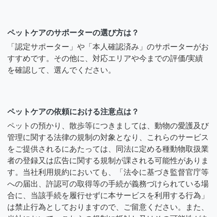
ペットケアのサポーターの選び方は？
「認定サポーター」や「本人確認済み」のサポーターがお
すすめです。その他に、対応エリアや今までの評価/実績
を確認して、選んでください。
ペットケアの依頼における注意点は？
ペットの預かり、散歩等につきましては、動物の愛護及び
管理に関する法律の規制の対象となり、これらのサービス
をご提供されるにあたっては、同法に定める種動物取扱業
者の登録又は広告に関する規制が課される可能性がありま
す。当社利用規約においても、「法令に基づき監督官庁等
への届出、許認可の取得等の手続が義務づけられている場
合に、当該手続を履行せずに本サービスを利用する行為」
は禁止行為としておりますので、ご留意ください。また、