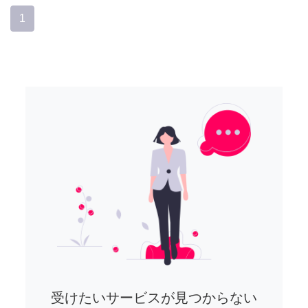
1
受けたいサービスが見つからない