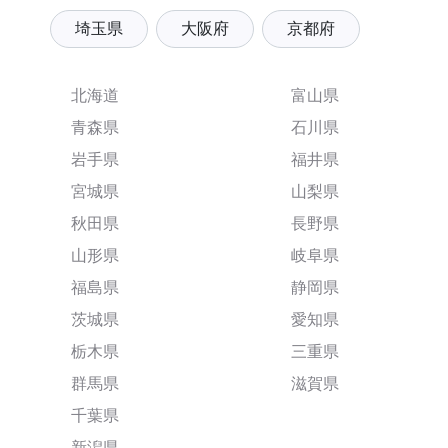
埼玉県
大阪府
京都府
北海道
富山県
青森県
石川県
岩手県
福井県
宮城県
山梨県
秋田県
長野県
山形県
岐阜県
福島県
静岡県
茨城県
愛知県
栃木県
三重県
群馬県
滋賀県
千葉県
新潟県