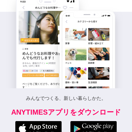
みんなでつくる、新しい暮らしかた。
ANYTIMESアプリをダウンロード