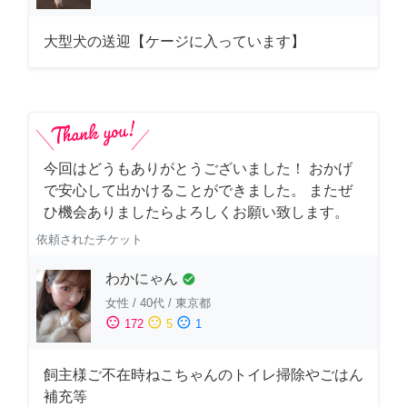
大型犬の送迎【ケージに入っています】
今回はどうもありがとうございました！ おかげ
で安心して出かけることができました。 またぜ
ひ機会ありましたらよろしくお願い致します。
依頼されたチケット
わかにゃん
check_circle
女性
/
40代
/
東京都
sentiment_satisfied
sentiment_neutral
sentiment_dissatisfied
172
5
1
飼主様ご不在時ねこちゃんのトイレ掃除やごはん
補充等