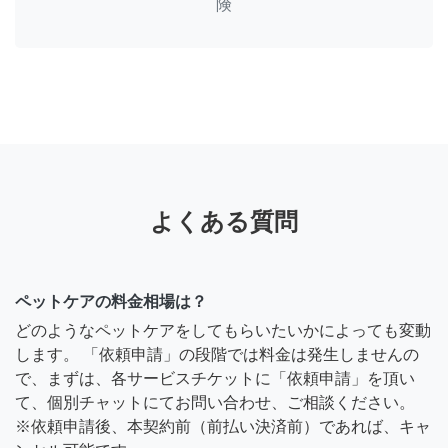
険
よくある質問
ペットケアの料金相場は？
どのようなペットケアをしてもらいたいかによっても変動
します。 「依頼申請」の段階では料金は発生しませんの
で、まずは、各サービスチケットに「依頼申請」を頂い
て、個別チャットにてお問い合わせ、ご相談ください。
※依頼申請後、本契約前（前払い決済前）であれば、キャ