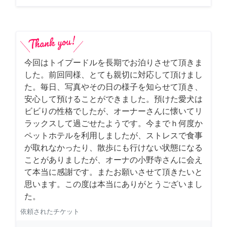
今回はトイプードルを長期でお泊りさせて頂きま
した。前回同様、とても親切に対応して頂けまし
た。毎日、写真やその日の様子を知らせて頂き、
安心して預けることができました。預けた愛犬は
ビビりの性格でしたが、オーナーさんに懐いてリ
ラックスして過ごせたようです。今までｈ何度か
ペットホテルを利用しましたが、ストレスで食事
が取れなかったり、散歩にも行けない状態になる
ことがありましたが、オーナの小野寺さんに会え
て本当に感謝です。またお願いさせて頂きたいと
思います。この度は本当にありがとうございまし
た。
依頼されたチケット