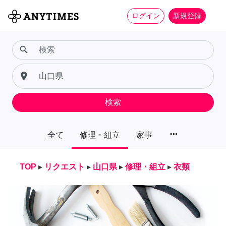
ログイン
新規登録
search
place
検索
more_horiz
全て
修理・組立
家事
TOP
▸
リクエスト
▸
山口県
▸
修理・組立
▸
衣類