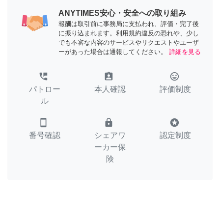
ANYTIMES安心・安全への取り組み
報酬は取引前に事務局に支払われ、評価・完了後
に振り込まれます。利用規約違反の恐れや、少し
でも不審な内容のサービスやリクエストやユーザ
ーがあった場合は通報してください。
詳細を見る
perm_phone_msg
assignment_ind
tag_faces
パトロー
本人確認
評価制度
ル
smartphone
lock
stars
番号確認
シェアワ
認定制度
ーカー保
険