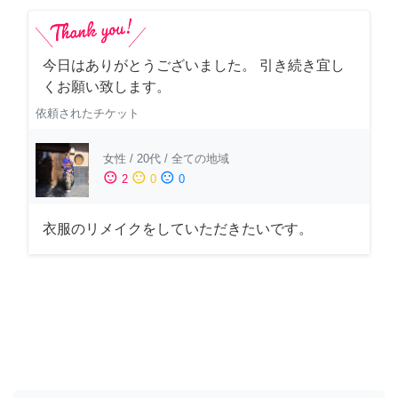
今日はありがとうございました。 引き続き宜し
くお願い致します。
依頼されたチケット
女性
/
20代
/
全ての地域
sentiment_satisfied
sentiment_neutral
sentiment_dissatisfied
2
0
0
衣服のリメイクをしていただきたいです。