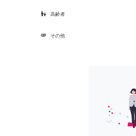
escalator_warning
高齢者
attachment
その他