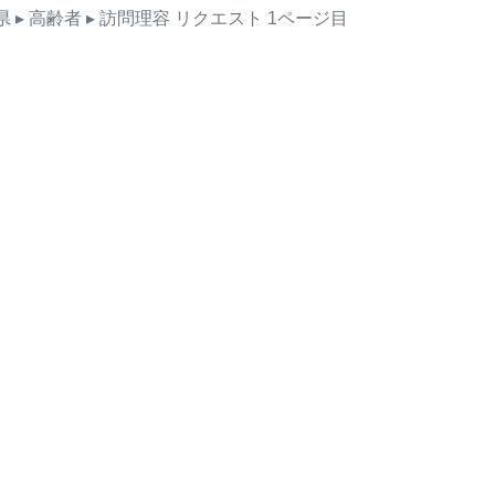
県
▸ 高齢者
▸ 訪問理容
リクエスト
1ページ目