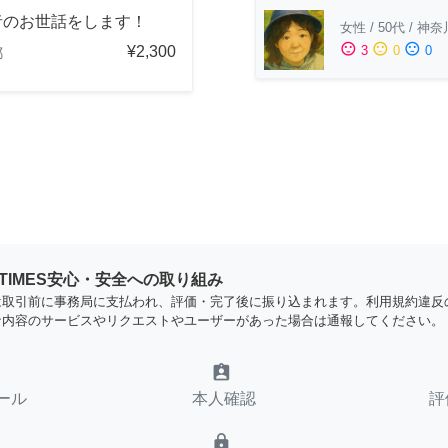
者のお世話をします！
女性
/
50代
/
神奈
sentiment_satisfied
sentiment_neutral
sentiment_dissatisfied
¥2,300
3
0
0
都
YTIMES安心・安全への取り組み
は取引前に事務局に支払われ、評価・完了後に振り込まれます。利用規約違反
な内容のサービスやリクエストやユーザーがあった場合は通報してください。
assignment_ind
ール
本人確認
評
lock