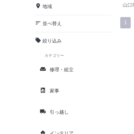
山口
place
地域
sort
1
並べ替え
local_offer
絞り込み
カテゴリー
weekend
修理・組立
local_laundry_service
家事
local_shipping
引っ越し
home
インテリア