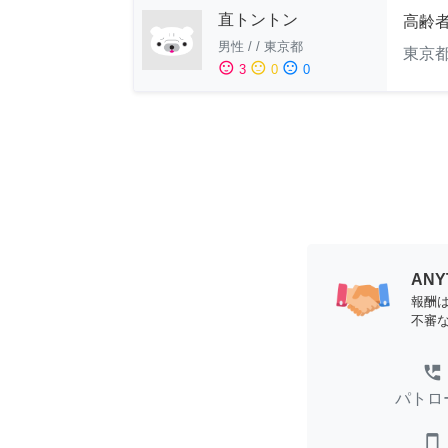
直トントン
高齢
男性
/
/
東京都
東京
sentiment_satisfied
sentiment_neutral
sentiment_dissatisfied
3
0
0
AN
報酬
不審
perm_phone_msg
パトロ
smartphone