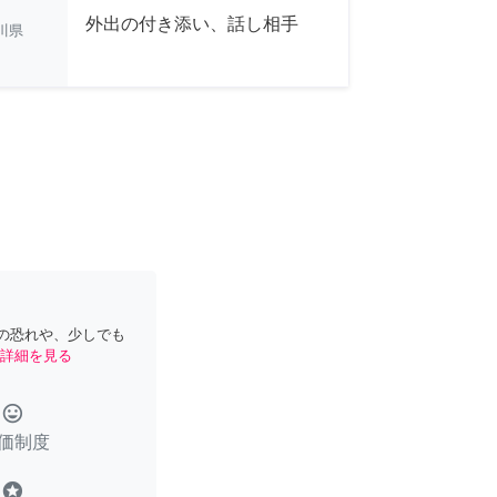
外出の付き添い、話し相手
川県
の恐れや、少しでも
詳細を見る
tag_faces
価制度
stars