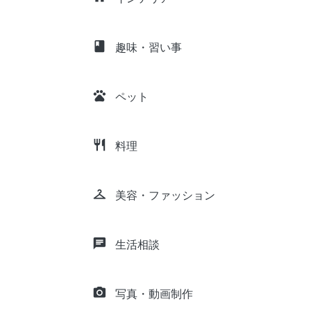
class
趣味・習い事
pets
ペット
restaurant
料理
checkroom
美容・ファッション
chat
生活相談
camera_alt
写真・動画制作