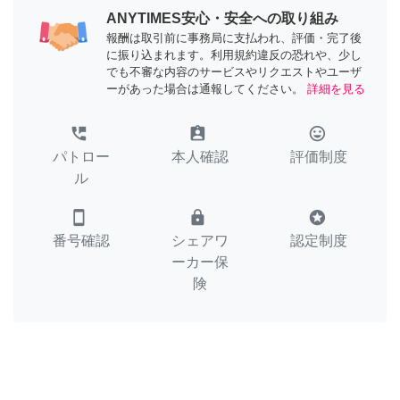
ANYTIMES安心・安全への取り組み
報酬は取引前に事務局に支払われ、評価・完了後
に振り込まれます。利用規約違反の恐れや、少し
でも不審な内容のサービスやリクエストやユーザ
ーがあった場合は通報してください。
詳細を見る
perm_phone_msg
assignment_ind
tag_faces
パトロー
本人確認
評価制度
ル
smartphone
lock
stars
番号確認
シェアワ
認定制度
ーカー保
険