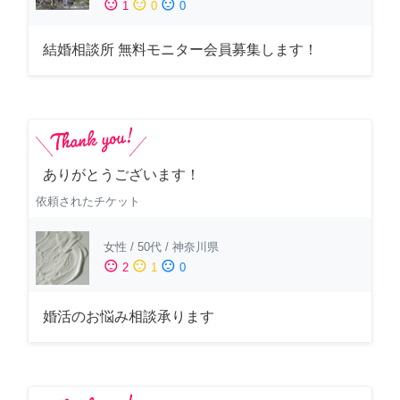
sentiment_satisfied
sentiment_neutral
sentiment_dissatisfied
1
0
0
結婚相談所 無料モニター会員募集します！
ありがとうございます！
依頼されたチケット
女性
/
50代
/
神奈川県
sentiment_satisfied
sentiment_neutral
sentiment_dissatisfied
2
1
0
婚活のお悩み相談承ります