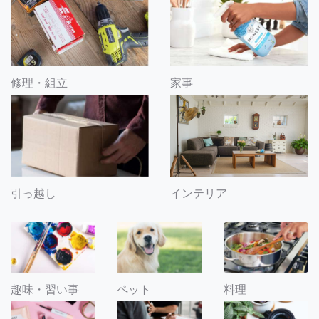
修理・組立
家事
引っ越し
インテリア
趣味・習い事
ペット
料理