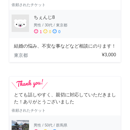
依頼されたチケット
ちぇんじ8
男性
/
30代
/
東京都
sentiment_satisfied
sentiment_neutral
sentiment_dissatisfied
1
0
0
結婚の悩み、不安な事などなど相談にのります！
¥3,000
東京都
とても話しやすく、親切に対応していただきまし
た！ありがとうございました
依頼されたチケット
男性
/
50代
/
群馬県