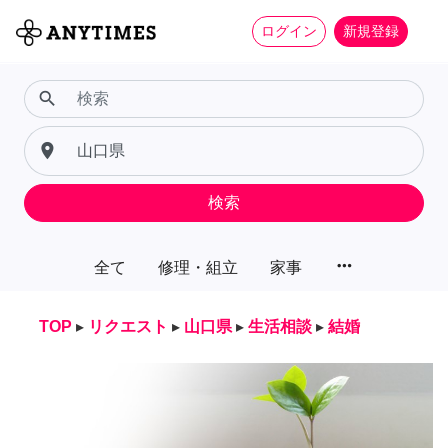
ログイン
新規登録
search
place
検索
more_horiz
全て
修理・組立
家事
TOP
▸
リクエスト
▸
山口県
▸
生活相談
▸
結婚