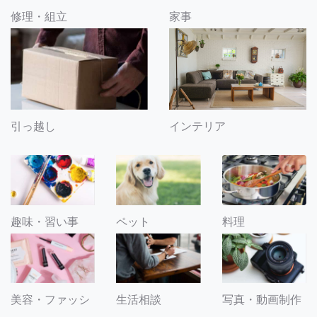
修理・組立
家事
引っ越し
インテリア
趣味・習い事
ペット
料理
美容・ファッシ
生活相談
写真・動画制作