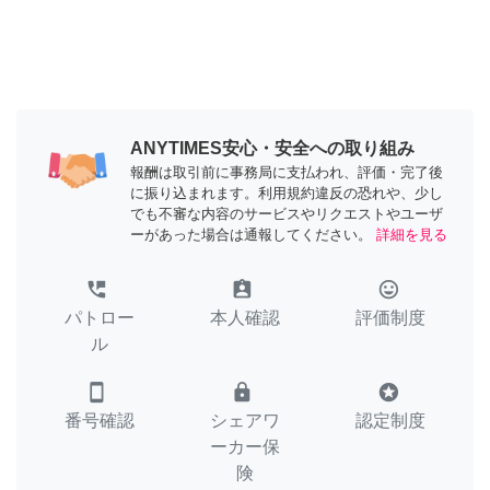
ANYTIMES安心・安全への取り組み
報酬は取引前に事務局に支払われ、評価・完了後
に振り込まれます。利用規約違反の恐れや、少し
でも不審な内容のサービスやリクエストやユーザ
ーがあった場合は通報してください。
詳細を見る
perm_phone_msg
assignment_ind
tag_faces
パトロー
本人確認
評価制度
ル
smartphone
lock
stars
番号確認
シェアワ
認定制度
ーカー保
険