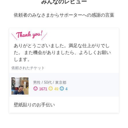
みんなのレビュー
依頼者のみなさまからサポーターへの感謝の言葉
ありがとうございました。満足な仕上がりでし
た。 また機会がありましたら、よろしくお願い
します。
依頼されたチケット
男性
/
50代
/
東京都
sentiment_satisfied
sentiment_neutral
sentiment_dissatisfied
1671
49
4
壁紙貼りのお手伝い