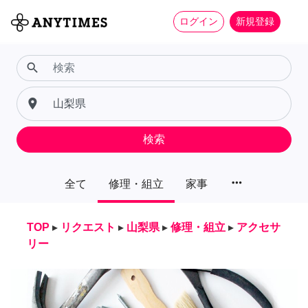
ログイン
新規登録
search
place
検索
more_horiz
全て
修理・組立
家事
TOP
▸
リクエスト
▸
山梨県
▸
修理・組立
▸
アクセサ
リー