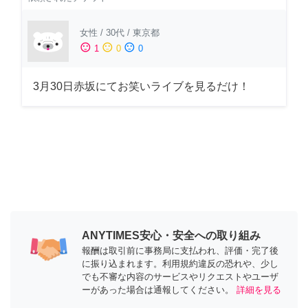
女性
/
30代
/
東京都
sentiment_satisfied
sentiment_neutral
sentiment_dissatisfied
1
0
0
3月30日赤坂にてお笑いライブを見るだけ！
ANYTIMES安心・安全への取り組み
報酬は取引前に事務局に支払われ、評価・完了後
に振り込まれます。利用規約違反の恐れや、少し
でも不審な内容のサービスやリクエストやユーザ
ーがあった場合は通報してください。
詳細を見る