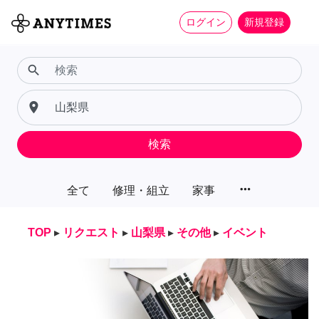
ログイン
新規登録
search
place
検索
more_horiz
全て
修理・組立
家事
TOP
▸
リクエスト
▸
山梨県
▸
その他
▸
イベント