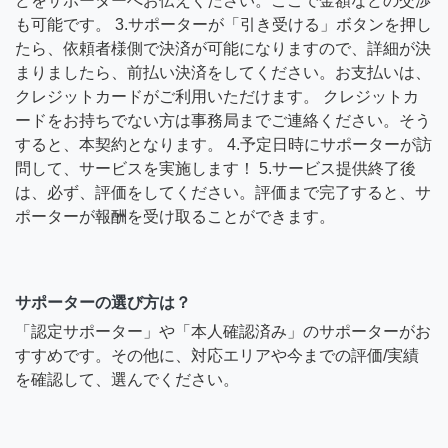
どをサポーターへお伝えください。ここで金額などの交渉
も可能です。 3.サポーターが「引き受ける」ボタンを押し
たら、依頼者様側で決済が可能になりますので、詳細が決
まりましたら、前払い決済をしてください。お支払いは、
クレジットカードがご利用いただけます。 クレジットカ
ードをお持ちでない方は事務局までご連絡ください。そう
すると、本契約となります。 4.予定日時にサポーターが訪
問して、サービスを実施します！ 5.サービス提供終了後
は、必ず、評価をしてください。評価まで完了すると、サ
ポーターが報酬を受け取ることができます。
サポーターの選び方は？
「認定サポーター」や「本人確認済み」のサポーターがお
すすめです。その他に、対応エリアや今までの評価/実績
を確認して、選んでください。