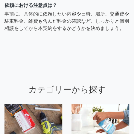
依頼における注意点は？
事前に、具体的に依頼したい内容や日時、場所、交通費や
駐車料金、雑費も含んだ料金の確認など、しっかりと個別
相談をしてから本契約をするかどうかを決めましょう。
カテゴリーから探す