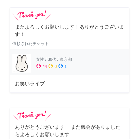
またよろしくお願いします！ありがとうございま
す！
依頼されたチケット
女性
/
30代
/
東京都
sentiment_satisfied
sentiment_neutral
sentiment_dissatisfied
44
0
1
お笑いライブ
ありがとうございます！ また機会がありました
らよろしくお願いします！