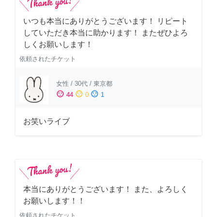
いつも本当にありがとうございます！ リピート
していただき本当に助かります！ またぜひよろ
しくお願いします！
依頼されたチケット
女性
/
30代
/
東京都
sentiment_satisfied
sentiment_neutral
sentiment_dissatisfied
44
0
1
お笑いライブ
本当にありがとうございます！ また、よろしく
お願いします！！
依頼されたチケット