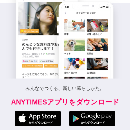
みんなでつくる、新しい暮らしかた。
ANYTIMESアプリをダウンロード