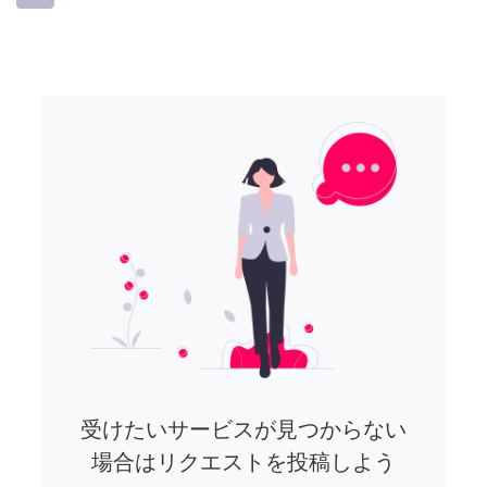
受けたいサービスが見つからない
場合はリクエストを投稿しよう