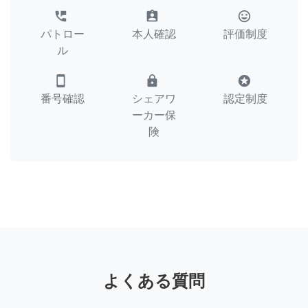
perm_phone_msg
assignment_ind
tag_faces
パトロー
本人確認
評価制度
ル
smartphone
lock
stars
番号確認
シェアワ
認定制度
ーカー保
険
よくある質問