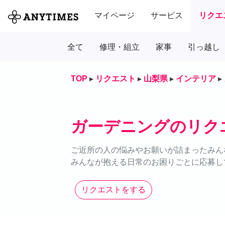
マイページ
サービス
リクエ
全て
修理・組立
家事
引っ越し
TOP
▸
リクエスト
▸
山梨県
▸
インテリア
▸
ガーデニングのリク
ご近所の人の悩みやお願いが詰まったみん
みんなが抱える日常のお困りごとに応募し
リクエストをする