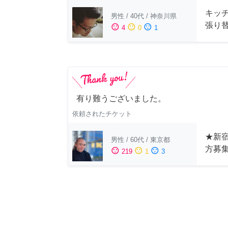
キッ
男性
/
40代
/
神奈川県
張り
sentiment_satisfied
sentiment_neutral
sentiment_dissatisfied
4
0
1
有り難うございました。
依頼されたチケット
★新宿
男性
/
60代
/
東京都
方募
sentiment_satisfied
sentiment_neutral
sentiment_dissatisfied
219
1
3