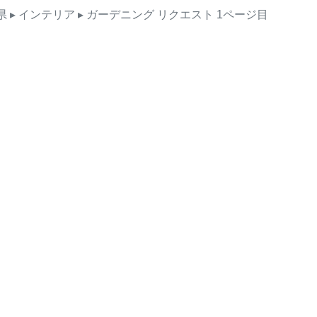
県
▸ インテリア
▸ ガーデニング
リクエスト
1ページ目