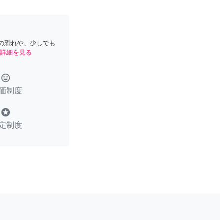
の恐れや、少しでも
詳細を見る
tag_faces
価制度
stars
定制度