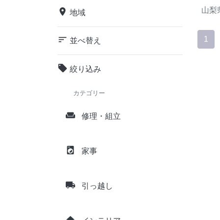
山梨
place
地域
sort
1
並べ替え
local_offer
絞り込み
カテゴリー
weekend
修理・組立
local_laundry_service
家事
local_shipping
引っ越し
home