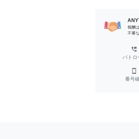
AN
報酬
不審
perm_phone_msg
パトロ
smartphone
番号