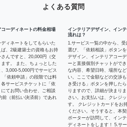
よくある質問
アコーディネートの料金相場
インテリアデザイン、インテ
流れは？
ーディネートをしてもらいた
1.サービス一覧の中から、
えば、2級建築士の資格もお持
選び、「依頼相談」ボタンを
んですと、20,000円（交
デザイン、インテリアコーデ
ます。 また、ちょっとした
ーと直接個別チャットができ
,000-5,000円でサービス
な内容、希望日時、場所など
 「依頼申請」の段階では料
い。ここで金額などの交渉も
、各サービスチケットに「依
き受ける」ボタンを押したら
トにてお問い合わせ、ご相談
りますので、詳細が決まりま
約前（前払い決済前）であれ
さい。お支払いは、クレジッ
す。 クレジットカードをお
ください。そうすると、本契
ポーターが訪問して、インテ
ディネートをします！ 5.