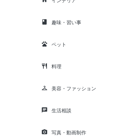
インテリア
class
趣味・習い事
pets
ペット
restaurant
料理
checkroom
美容・ファッション
chat
生活相談
camera_alt
写真・動画制作