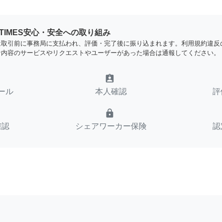
YTIMES安心・安全への取り組み
は取引前に事務局に支払われ、評価・完了後に振り込まれます。利用規約違反
な内容のサービスやリクエストやユーザーがあった場合は通報してください。
assignment_ind
ール
本人確認
評
lock
確認
シェアワーカー保険
認