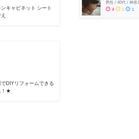
男性
/
40代
/
神奈
チンキャビネット シート
sentiment_satisfied
sentiment_neutral
sentiment_dissatisfied
4
0
1
替え
でDIYリフォームできる
集！★