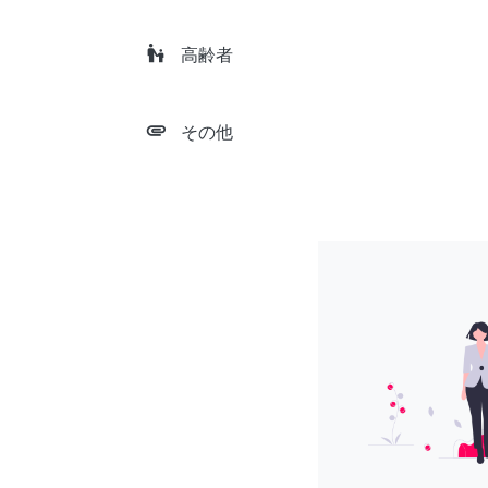
escalator_warning
高齢者
attachment
その他