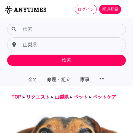
ログイン
新規登録
search
place
検索
more_horiz
全て
修理・組立
家事
TOP
▸
リクエスト
▸
山梨県
▸
ペット
▸
ペットケア