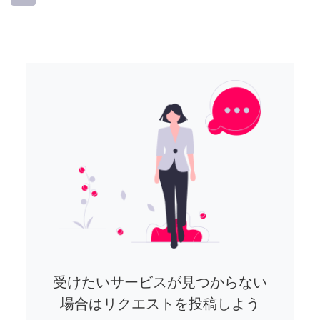
受けたいサービスが見つからない
場合はリクエストを投稿しよう