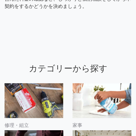
契約をするかどうかを決めましょう。
カテゴリーから探す
修理・組立
家事