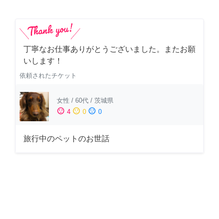
丁寧なお仕事ありがとうございました。またお願
いします！
依頼されたチケット
女性
/
60代
/
茨城県
sentiment_satisfied
sentiment_neutral
sentiment_dissatisfied
4
0
0
旅行中のペットのお世話