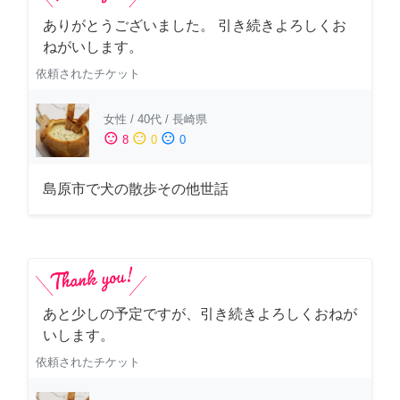
ありがとうございました。 引き続きよろしくお
ねがいします。
依頼されたチケット
女性
/
40代
/
長崎県
sentiment_satisfied
sentiment_neutral
sentiment_dissatisfied
8
0
0
島原市で犬の散歩その他世話
あと少しの予定ですが、引き続きよろしくおねが
いします。
依頼されたチケット