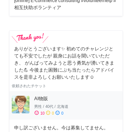
[online] E-commerce consulting #volunteerhelp #
相互扶助ボランティア
ありがとうございます✨ 初めてのチャレンジと
ても不安でしたが 親身にお話を聞いていただ
き、 がんばってみようと思う勇気が湧いてきま
した💪 今後また困難にぶち当たったらアドバイ
スを是非よろしくお願いいたします☺️
依頼されたチケット
AI物販
男性
/
40代
/
北海道
sentiment_satisfied
sentiment_neutral
sentiment_dissatisfied
10
0
0
申し訳ございません。今は募集してません。