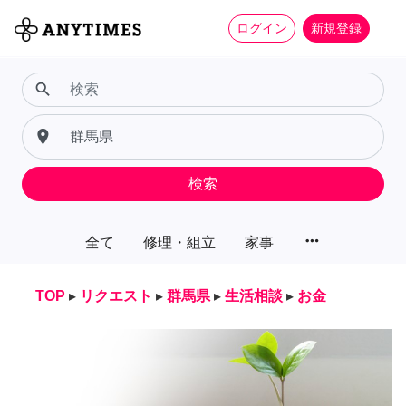
ログイン
新規登録
search
place
検索
more_horiz
全て
修理・組立
家事
TOP
▸
リクエスト
▸
群馬県
▸
生活相談
▸
お金