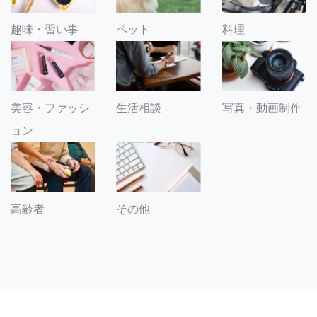
趣味・習い事
ペット
料理
美容・ファッシ
生活相談
写真・動画制作
ョン
その他
高齢者