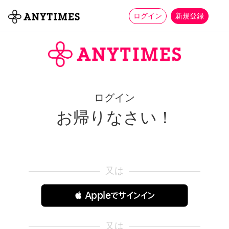
more_horiz
全て
修理・組立
家事
ログイン
新規登録
ログイン
お帰りなさい！
又は
 Appleでサインイン
又は