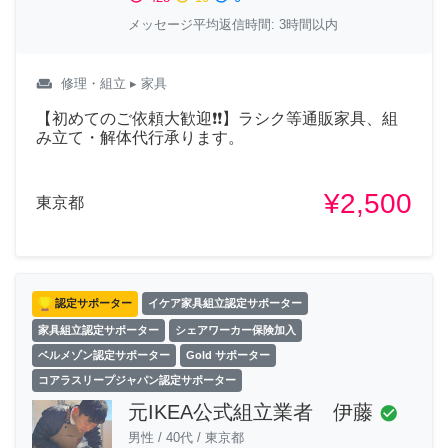
メッセージ平均返信時間: 3時間以内
weekend
修理・組立
▸ 家具
【初めてのご依頼大歓迎❗❗】ラシク等通販家具、組
み立て・解体代行承ります。
¥2,500
東京都
認定サポーター
イケア家具組立認定サポーター
家具組立認定サポーター
シェアワーカー保険加入
ベルメゾン認定サポーター
Gold サポーター
コアラスリープジャパン認定サポーター
元IKEA公式組立業者 伊藤
check_circle
男性
/
40代
/
東京都