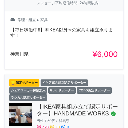
メッセージ平均返信時間: 24時間以内
weekend
修理・組立
▸ 家具
【毎日稼働中‼︎】✳︎IKEA以外✳︎の家具も組立承りま
す！
¥6,000
神奈川県
認定サポーター
イケア家具組立認定サポーター
シェアワーカー保険加入
Gold サポーター
COFO認定サポーター
ラシカル認定サポーター
【IKEA家具組み立て認定サポー
ター】HANDMADE WORKS
check_circle
男性
/
50代
/
群馬県
sentiment_satisfied
sentiment_neutral
sentiment_dissatisfied
428
10
0