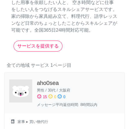
した用事を依頼したい人と、 空き時間などに仕事
をしたい人をつなげるスキルシェアサービスです。
家の掃除から家具組み立て、料理代行、語学レッス
ンなど日常のちょっとしたことからスキルシェアが
可能です。全国365日24時間対応可能。
サービスを提供する
全ての地域
サービス
1ページ目
aho0sea
男性
/
30代
/
大阪府
sentiment_satisfied
sentiment_neutral
sentiment_dissatisfied
15
0
0
メッセージ平均返信時間: 8時間以内
local_laundry_service
家事
▸ 買い物代行