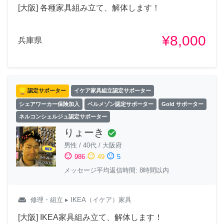
[大阪] 各種家具組み立て、解体します！
¥8,000
兵庫県
認定サポーター
イケア家具組立認定サポーター
シェアワーカー保険加入
ベルメゾン認定サポーター
Gold サポーター
ネルコンシェルジュ認定サポーター
りょーき
check_circle
男性
/
40代
/
大阪府
sentiment_satisfied
sentiment_neutral
sentiment_dissatisfied
986
49
5
メッセージ平均返信時間: 8時間以内
weekend
修理・組立
▸ IKEA（イケア）家具
[大阪] IKEA家具組み立て、解体します！