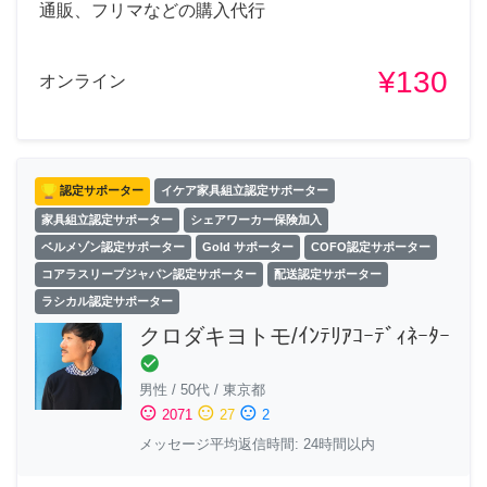
通販、フリマなどの購入代行
¥130
オンライン
認定サポーター
イケア家具組立認定サポーター
家具組立認定サポーター
シェアワーカー保険加入
ベルメゾン認定サポーター
Gold サポーター
COFO認定サポーター
コアラスリープジャパン認定サポーター
配送認定サポーター
ラシカル認定サポーター
クロダキヨトモ/ｲﾝﾃﾘｱｺｰﾃﾞｨﾈｰﾀｰ
check_circle
男性
/
50代
/
東京都
sentiment_satisfied
sentiment_neutral
sentiment_dissatisfied
2071
27
2
メッセージ平均返信時間: 24時間以内