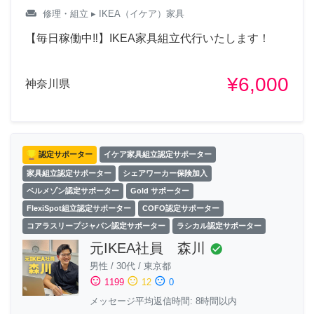
weekend
修理・組立
▸ IKEA（イケア）家具
【毎日稼働中‼︎】IKEA家具組立代行いたします！
¥6,000
神奈川県
認定サポーター
イケア家具組立認定サポーター
家具組立認定サポーター
シェアワーカー保険加入
ベルメゾン認定サポーター
Gold サポーター
FlexiSpot組立認定サポーター
COFO認定サポーター
コアラスリープジャパン認定サポーター
ラシカル認定サポーター
元IKEA社員 森川
check_circle
男性
/
30代
/
東京都
sentiment_satisfied
sentiment_neutral
sentiment_dissatisfied
1199
12
0
メッセージ平均返信時間: 8時間以内