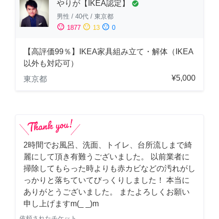
やりが【IKEA認定】
check_circle
男性
/
40代
/
東京都
sentiment_satisfied
sentiment_neutral
sentiment_dissatisfied
1877
13
0
【高評価99％】IKEA家具組み立て・解体（IKEA
以外も対応可）
¥5,000
東京都
2時間でお風呂、洗面、トイレ、台所流しまで綺
麗にして頂き有難うございました。 以前業者に
掃除してもらった時よりも赤カビなどの汚れがし
っかりと落ちていてびっくりしました！ 本当に
ありがとうございました。 またよろしくお願い
申し上げますm(_ _)m
依頼されたチケット