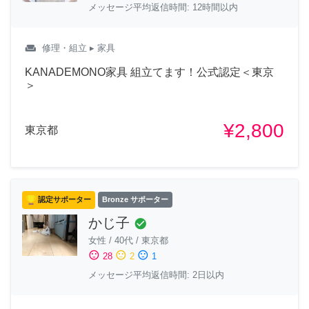
メッセージ平均返信時間: 12時間以内
weekend
修理・組立
▸ 家具
KANADEMONO家具 組立てます！公式認定＜東京
＞
¥2,800
東京都
認定サポーター
Bronze サポーター
かじ子
check_circle
女性
/
40代
/
東京都
sentiment_satisfied
sentiment_neutral
sentiment_dissatisfied
28
2
1
メッセージ平均返信時間: 2日以内