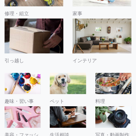
修理・組立
家事
引っ越し
インテリア
趣味・習い事
ペット
料理
美容・ファッシ
生活相談
写真・動画制作