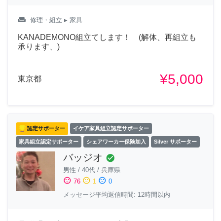
weekend
修理・組立
▸ 家具
KANADEMONO組立てします！ (解体、再組立も
承ります、)
¥5,000
東京都
認定サポーター
イケア家具組立認定サポーター
家具組立認定サポーター
シェアワーカー保険加入
Silver サポーター
バッジオ
check_circle
男性
/
40代
/
兵庫県
sentiment_satisfied
sentiment_neutral
sentiment_dissatisfied
76
1
0
メッセージ平均返信時間: 12時間以内