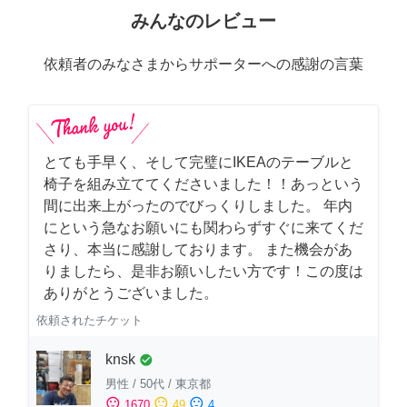
みんなのレビュー
依頼者のみなさまからサポーターへの感謝の言葉
とても手早く、そして完璧にIKEAのテーブルと
椅子を組み立ててくださいました！！あっという
間に出来上がったのでびっくりしました。 年内
にという急なお願いにも関わらずすぐに来てくだ
さり、本当に感謝しております。 また機会があ
りましたら、是非お願いしたい方です！この度は
ありがとうございました。
依頼されたチケット
knsk
check_circle
男性
/
50代
/
東京都
sentiment_satisfied
sentiment_neutral
sentiment_dissatisfied
1670
49
4