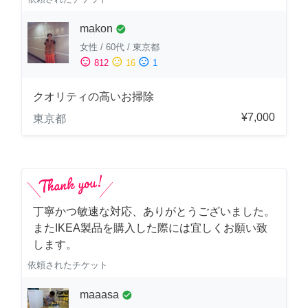
makon
check_circle
女性
/
60代
/
東京都
sentiment_satisfied
sentiment_neutral
sentiment_dissatisfied
812
16
1
クオリティの高いお掃除
¥7,000
東京都
丁寧かつ敏速な対応、ありがとうございました。
またIKEA製品を購入した際には宜しくお願い致
します。
依頼されたチケット
maaasa
check_circle