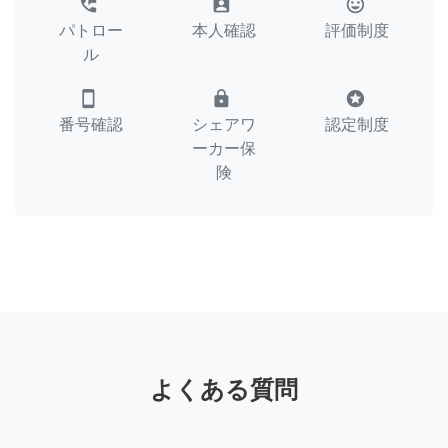
perm_phone_msg
assignment_ind
tag_faces
パトロー
本人確認
評価制度
ル
smartphone
lock
stars
番号確認
シェアワ
認定制度
ーカー保
険
よくある質問