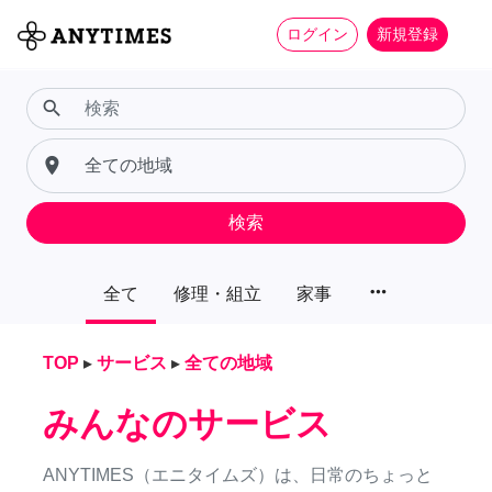
ログイン
新規登録
search
place
検索
more_horiz
全て
修理・組立
家事
TOP
▸
サービス
▸
全ての地域
みんなのサービス
ANYTIMES（エニタイムズ）は、日常のちょっと