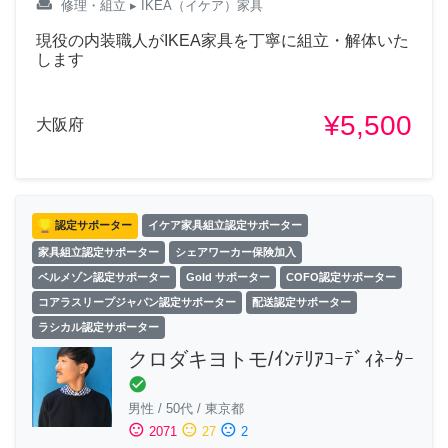
weekend
修理・組立
▸ IKEA（イケア）家具
現役の内装職人がIKEA家具を丁寧に組立・解体いた
します
¥5,500
大阪府
認定サポーター
イケア家具組立認定サポーター
家具組立認定サポーター
シェアワーカー保険加入
ベルメゾン認定サポーター
Gold サポーター
COFO認定サポーター
コアラスリープジャパン認定サポーター
配送認定サポーター
ラシカル認定サポーター
クロダキヨトモ/ｲﾝﾃﾘｱｺｰﾃﾞｨﾈｰﾀｰ
check_circle
男性
/
50代
/
東京都
sentiment_satisfied
sentiment_neutral
sentiment_dissatisfied
2071
27
2