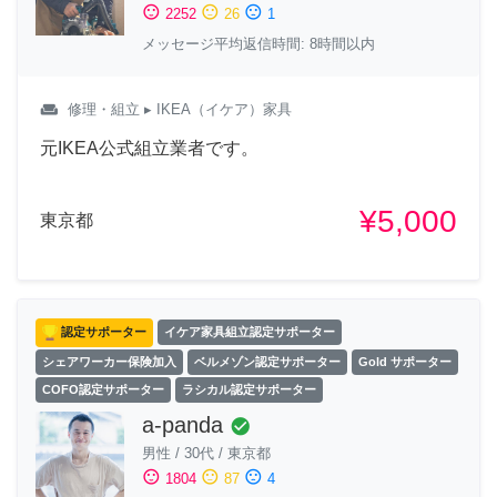
sentiment_satisfied
sentiment_neutral
sentiment_dissatisfied
2252
26
1
メッセージ平均返信時間: 8時間以内
weekend
修理・組立
▸ IKEA（イケア）家具
元IKEA公式組立業者です。
¥5,000
東京都
認定サポーター
イケア家具組立認定サポーター
シェアワーカー保険加入
ベルメゾン認定サポーター
Gold サポーター
COFO認定サポーター
ラシカル認定サポーター
a-panda
check_circle
男性
/
30代
/
東京都
sentiment_satisfied
sentiment_neutral
sentiment_dissatisfied
1804
87
4