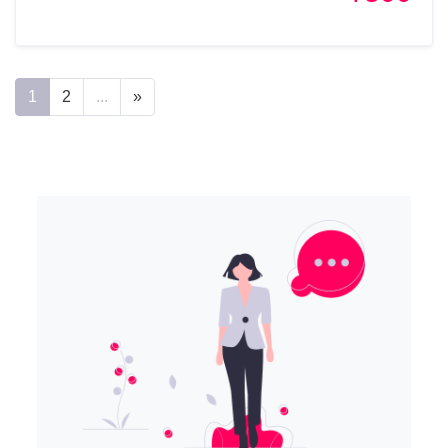
1
2
...
»