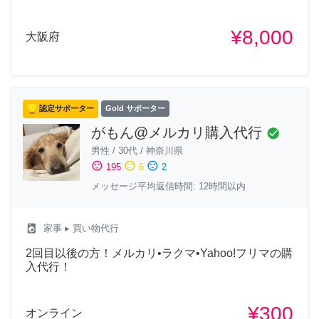
¥8,000
大阪府
認定サポーター
Gold サポーター
がもん@メルカリ購入代行
check_circle
男性
/
30代
/
神奈川県
sentiment_satisfied
sentiment_neutral
sentiment_dissatisfied
195
6
2
メッセージ平均返信時間: 12時間以内
local_laundry_service
家事
▸ 買い物代行
2回目以後の方！メルカリ•ラクマ•Yahoo!フリマの購
入代行！
¥300
オンライン