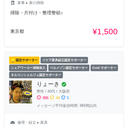
local_laundry_service
家事
▸ 家の掃除
掃除・片付け・整理整頓♪
¥1,500
東京都
認定サポーター
イケア家具組立認定サポーター
シェアワーカー保険加入
ベルメゾン認定サポーター
Gold サポーター
ネルコンシェルジュ認定サポーター
りょーき
check_circle
男性
/
40代
/
大阪府
sentiment_satisfied
sentiment_neutral
sentiment_dissatisfied
986
49
5
メッセージ平均返信時間: 8時間以内
weekend
修理・組立
▸ 家具