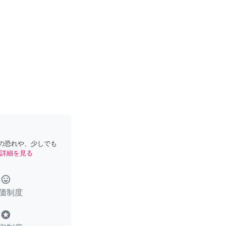
の恐れや、少しでも
詳細を見る
tag_faces
価制度
stars