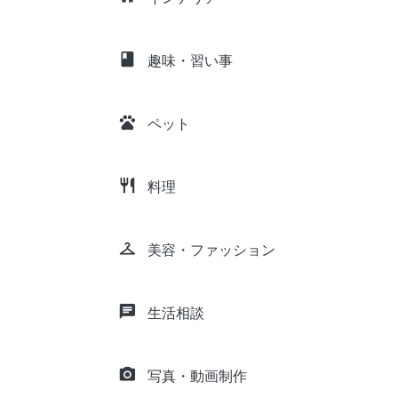
class
趣味・習い事
pets
ペット
restaurant
料理
checkroom
美容・ファッション
chat
生活相談
camera_alt
写真・動画制作