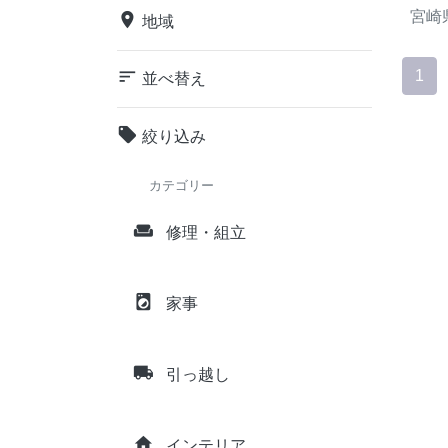
宮崎
place
地域
sort
1
並べ替え
local_offer
絞り込み
カテゴリー
weekend
修理・組立
local_laundry_service
家事
local_shipping
引っ越し
home
インテリア