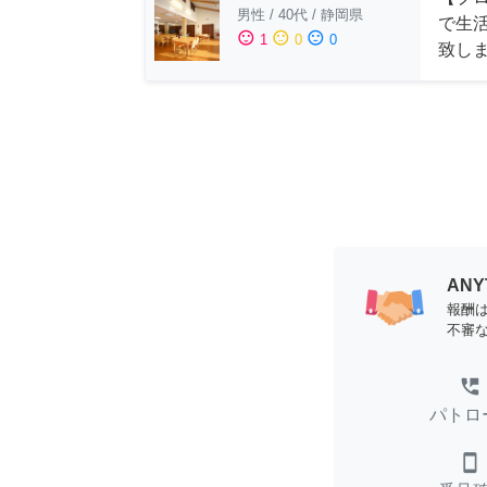
男性
/
40代
/
静岡県
で生
sentiment_satisfied
sentiment_neutral
sentiment_dissatisfied
1
0
0
致し
AN
報酬
不審
perm_phone_msg
パトロ
smartphone