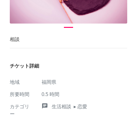
相談
チケット詳細
地域
福岡県
所要時間
0.5
時間
chat
カテゴリ
生活相談
▸ 恋愛
ー