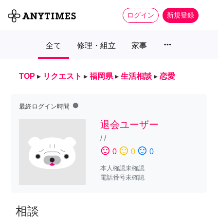
ログイン
新規登録
more_horiz
全て
修理・組立
家事
TOP
▸
リクエスト
▸
福岡県
▸
生活相談
▸
恋愛
fiber_manual_record
最終ログイン時間
退会ユーザー
/
/
sentiment_satisfied
sentiment_neutral
sentiment_dissatisfied
0
0
0
本人確認未確認
電話番号未確認
相談