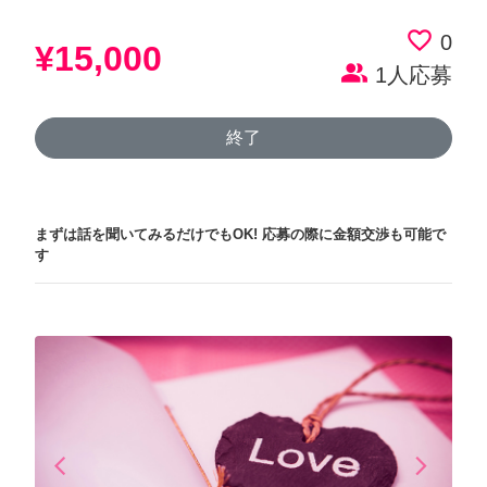
favorite_border
0
¥15,000
people_alt
1人応募
終了
まずは話を聞いてみるだけでもOK!
応募の際に金額交渉も可能で
す
arrow_back_ios
arrow_forward_ios
Previous
Next