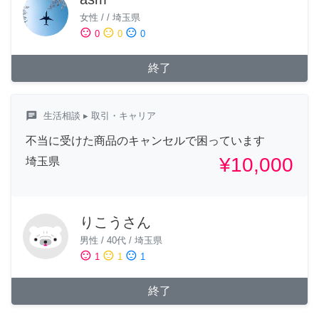
女性
/
/
埼玉県
sentiment_satisfied
sentiment_neutral
sentiment_dissatisfied
0
0
0
終了
chat
生活相談
▸ 取引・キャリア
不当に受けた商品のキャンセルで困っています
¥10,000
埼玉県
りこうさん
男性
/
40代
/
埼玉県
sentiment_satisfied
sentiment_neutral
sentiment_dissatisfied
1
1
1
終了