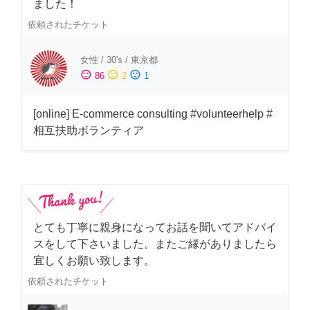
ました！
依頼されたチケット
女性
/
30's
/
東京都
sentiment_satisfied
sentiment_neutral
sentiment_dissatisfied
86
2
1
[online] E-commerce consulting #volunteerhelp #
相互扶助ボランティア
とても丁寧に親身になってお話を聞いてアドバイ
スをして下さいました。またご縁がありましたら
宜しくお願い致します。
依頼されたチケット