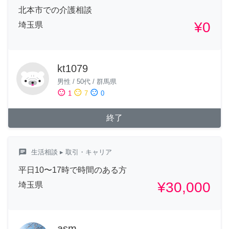
北本市での介護相談
¥0
埼玉県
kt1079
男性
/
50代
/
群馬県
sentiment_satisfied
sentiment_neutral
sentiment_dissatisfied
1
7
0
終了
chat
生活相談
▸ 取引・キャリア
平日10〜17時で時間のある方
¥30,000
埼玉県
asm