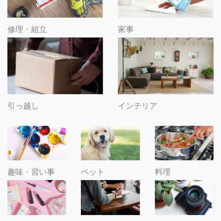
修理・組立
家事
引っ越し
インテリア
趣味・習い事
ペット
料理