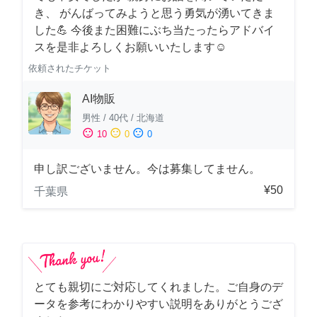
き、 がんばってみようと思う勇気が湧いてきま
した💪 今後また困難にぶち当たったらアドバイ
スを是非よろしくお願いいたします☺️
依頼されたチケット
AI物販
男性
/
40代
/
北海道
sentiment_satisfied
sentiment_neutral
sentiment_dissatisfied
10
0
0
申し訳ございません。今は募集してません。
¥50
千葉県
とても親切にご対応してくれました。ご自身のデ
ータを参考にわかりやすい説明をありがとうござ