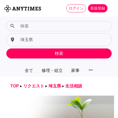
ログイン
新規登録
search
place
検索
more_horiz
全て
修理・組立
家事
TOP
▸
リクエスト
▸
埼玉県
▸
生活相談