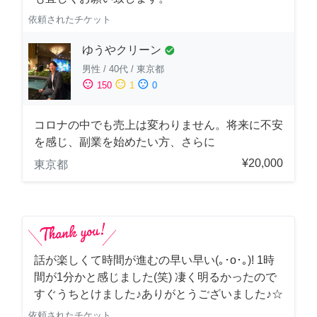
依頼されたチケット
ゆうやクリーン
check_circle
男性
/
40代
/
東京都
sentiment_satisfied
sentiment_neutral
sentiment_dissatisfied
150
1
0
コロナの中でも売上は変わりません。将来に不安
を感じ、副業を始めたい方、さらに
¥20,000
東京都
話が楽しくて時間が進むの早い早い(｡･о･｡)! 1時
間が1分かと感じました(笑) 凄く明るかったので
すぐうちとけました♪ありがとうございました♪☆
依頼されたチケット