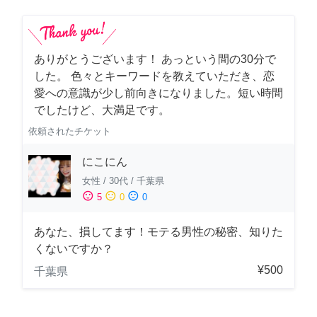
ありがとうございます！ あっという間の30分で
した。 色々とキーワードを教えていただき、恋
愛への意識が少し前向きになりました。短い時間
でしたけど、大満足です。
依頼されたチケット
にこにん
女性
/
30代
/
千葉県
sentiment_satisfied
sentiment_neutral
sentiment_dissatisfied
5
0
0
あなた、損してます！モテる男性の秘密、知りた
くないですか？
¥500
千葉県