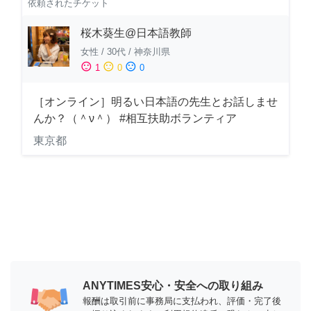
依頼されたチケット
桜木葵生@日本語教師
女性
/
30代
/
神奈川県
sentiment_satisfied
sentiment_neutral
sentiment_dissatisfied
1
0
0
［オンライン］明るい日本語の先生とお話しませ
んか？（＾ν＾） #相互扶助ボランティア
東京都
ANYTIMES安心・安全への取り組み
報酬は取引前に事務局に支払われ、評価・完了後