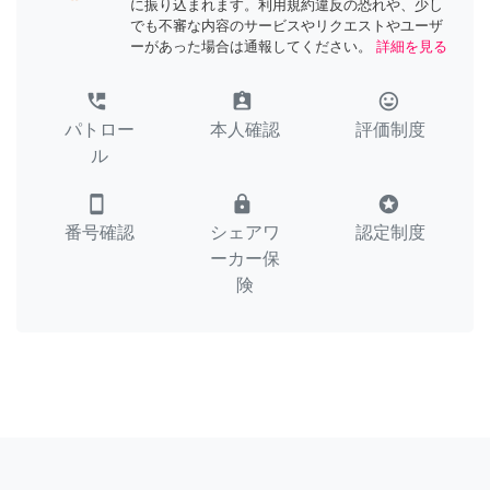
に振り込まれます。利用規約違反の恐れや、少し
でも不審な内容のサービスやリクエストやユーザ
ーがあった場合は通報してください。
詳細を見る
perm_phone_msg
assignment_ind
tag_faces
パトロー
本人確認
評価制度
ル
smartphone
lock
stars
番号確認
シェアワ
認定制度
ーカー保
険