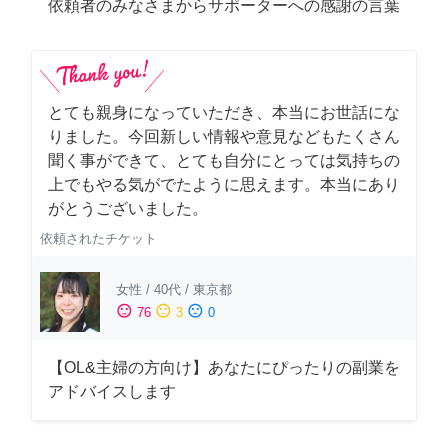
依頼者のみなさまからサポーターへの感謝の言葉
とても親身になっていただき、本当にお世話にな
りました。今回新しい情報や意見などもたくさん
聞く事ができて、とても自分にとっては気持ちの
上でもやる気がでたように思えます。本当にあり
がとうございました。
依頼されたチケット
女性
/
40代
/
東京都
sentiment_satisfied
sentiment_neutral
sentiment_dissatisfied
76
3
0
【OL&主婦の方向け】あなたにぴったりの副業を
アドバイスします