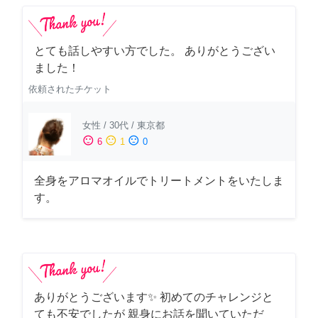
とても話しやすい方でした。 ありがとうござい
ました！
依頼されたチケット
女性
/
30代
/
東京都
sentiment_satisfied
sentiment_neutral
sentiment_dissatisfied
6
1
0
全身をアロマオイルでトリートメントをいたしま
す。
ありがとうございます✨ 初めてのチャレンジと
ても不安でしたが 親身にお話を聞いていただ