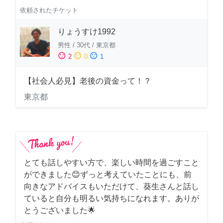
依頼されたチケット
りょうすけ1992
男性
/
30代
/
東京都
sentiment_satisfied
sentiment_neutral
sentiment_dissatisfied
2
0
1
【社会人必見】老後の資金って！？
東京都
とても話しやすい方で、楽しい時間を過ごすこと
ができました😊ずっと考えていたことにも、前
向きなアドバイスもいただけて、葵生さんと話し
ていると自分も明るい気持ちになれます。ありが
とうございました🌟