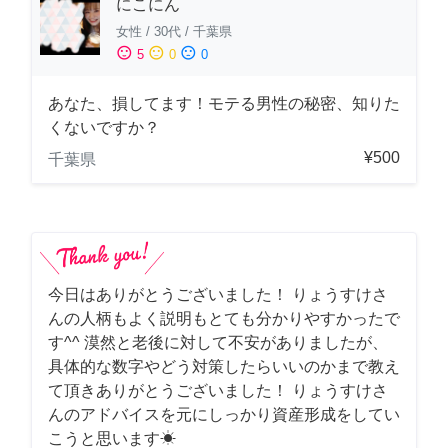
にこにん
女性
/
30代
/
千葉県
sentiment_satisfied
sentiment_neutral
sentiment_dissatisfied
5
0
0
あなた、損してます！モテる男性の秘密、知りた
くないですか？
¥500
千葉県
今日はありがとうございました！ りょうすけさ
んの人柄もよく説明もとても分かりやすかったで
す^^ 漠然と老後に対して不安がありましたが、
具体的な数字やどう対策したらいいのかまで教え
て頂きありがとうございました！ りょうすけさ
んのアドバイスを元にしっかり資産形成をしてい
こうと思います☀︎