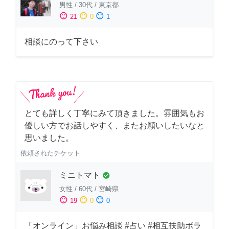
男性
/
30代
/
東京都
sentiment_satisfied
sentiment_neutral
sentiment_dissatisfied
21
0
1
相談にのって下さい
とても詳しく丁寧にみて頂きました。雰囲気もお
優しい方でお話しやすく、またお願いしたいなと
思いました。
依頼されたチケット
ミニトマト
check_circle
女性
/
60代
/
宮崎県
sentiment_satisfied
sentiment_neutral
sentiment_dissatisfied
19
0
0
「オンライン」お悩み相談 #占い #相互扶助ボラ