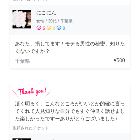
にこにん
女性
/
30代
/
千葉県
sentiment_satisfied
sentiment_neutral
sentiment_dissatisfied
5
0
0
あなた、損してます！モテる男性の秘密、知りた
くないですか？
¥500
千葉県
凄く明るく、こんなところがいいとか的確に言っ
てくれて人見知りな自分でもすぐ仲良く話せまし
た楽しかったですーありがとうございました♪
依頼されたチケット