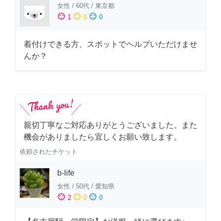
女性
/
60代
/
東京都
sentiment_satisfied
sentiment_neutral
sentiment_dissatisfied
1
0
0
着付けできる方、スポットでヘルプいただけませ
んか？
親切丁寧なご対応ありがとうございました。また
機会がありましたら宜しくお願い致します。
依頼されたチケット
b-life
女性
/
50代
/
愛知県
sentiment_satisfied
sentiment_neutral
sentiment_dissatisfied
2
0
0