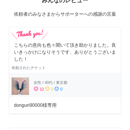
みんなのレビュー
依頼者のみなさまからサポーターへの感謝の言葉
こちらの意向も色々聞いて頂き助かりました。良
いきっかけになりそうです、ありがとうございま
した！
依頼されたチケット
女性
/
40代
/
東京都
sentiment_satisfied
sentiment_neutral
sentiment_dissatisfied
12
0
0
donguri90000様専用