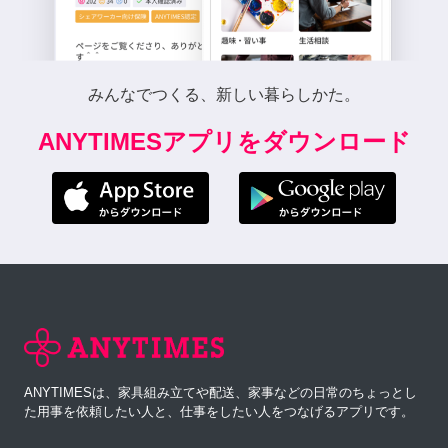
みんなでつくる、新しい暮らしかた。
ANYTIMESアプリをダウンロード
ANYTIMESは、家具組み立てや配送、家事などの日常のちょっとし
た用事を依頼したい人と、仕事をしたい人をつなげるアプリです。