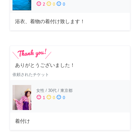
sentiment_satisfied
sentiment_neutral
sentiment_dissatisfied
2
0
0
浴衣、着物の着付け致します！
ありがとうございました！
依頼されたチケット
女性
/
30代
/
東京都
sentiment_satisfied
sentiment_neutral
sentiment_dissatisfied
1
0
0
着付け