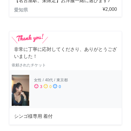
【名古屋駅、栄限定】お洋服一緒に選びます♪
¥2,000
愛知県
非常に丁寧に応対してくださり、ありがとうござ
いました！
依頼されたチケット
女性
/
40代
/
東京都
sentiment_satisfied
sentiment_neutral
sentiment_dissatisfied
3
0
0
シンゴ様専用 着付