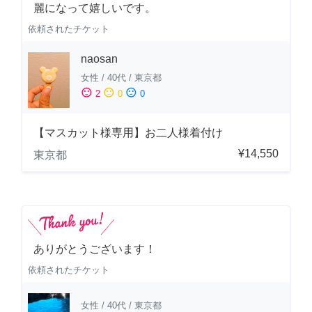
麗になって嬉しいです。
依頼されたチケット
naosan
女性
/
40代
/
東京都
sentiment_satisfied
sentiment_neutral
sentiment_dissatisfied
2
0
0
【マスカット様専用】お二人様着付け
¥14,550
東京都
ありがとうございます！
依頼されたチケット
女性
/
40代
/
東京都