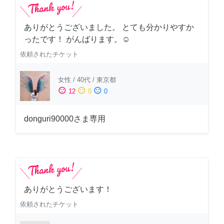
ありがとうございました。 とても分かりやすか
ったです！ がんばります。☺️
依頼されたチケット
女性
/
40代
/
東京都
sentiment_satisfied
sentiment_neutral
sentiment_dissatisfied
12
0
0
donguri90000さま専用
ありがとうございます！
依頼されたチケット