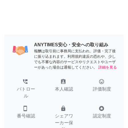
ANYTIMES安心・安全への取り組み
報酬は取引前に事務局に支払われ、評価・完了後
に振り込まれます。利用規約違反の恐れや、少し
でも不審な内容のサービスやリクエストやユーザ
ーがあった場合は通報してください。
詳細を見る
perm_phone_msg
assignment_ind
tag_faces
パトロー
本人確認
評価制度
ル
smartphone
lock
stars
番号確認
シェアワ
認定制度
ーカー保