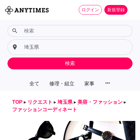
ログイン
新規登録
search
place
検索
more_horiz
全て
修理・組立
家事
TOP
▸
リクエスト
▸
埼玉県
▸
美容・ファッション
▸
ファッションコーディネート