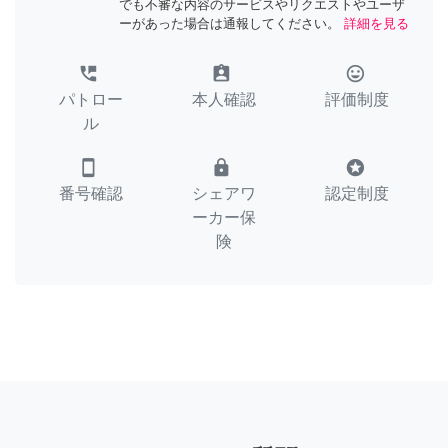
でも不審な内容のサービスやリクエストやユーザ
ーがあった場合は通報してください。
詳細を見る
perm_phone_msg
assignment_ind
tag_faces
パトロー
本人確認
評価制度
ル
smartphone
lock
stars
番号確認
シェアワ
認定制度
ーカー保
険