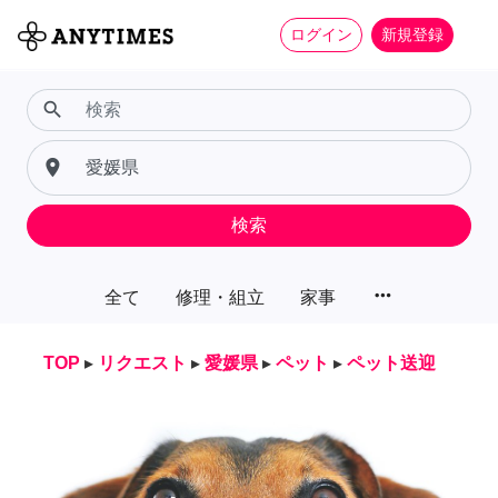
ログイン
新規登録
search
place
検索
more_horiz
全て
修理・組立
家事
TOP
▸
リクエスト
▸
愛媛県
▸
ペット
▸
ペット送迎