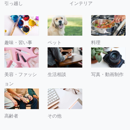
引っ越し
インテリア
趣味・習い事
ペット
料理
美容・ファッシ
生活相談
写真・動画制作
ョン
その他
高齢者