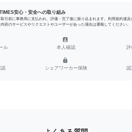
YTIMES安心・安全への取り組み
は取引前に事務局に支払われ、評価・完了後に振り込まれます。利用規約違反
な内容のサービスやリクエストやユーザーがあった場合は通報してください。
assignment_ind
ール
本人確認
評
lock
確認
シェアワーカー保険
認
よくある質問