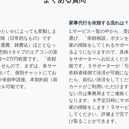
家事代行を依頼する流れは？
いたいかによっても変動しま
1.サービス一覧の中から、
の掃除（日常的なもの）です
選び、「依頼相談」ボタンを
円（交通費、雑費込）ほどとなっ
家の掃除をしてくれるサポー
壁掛けタイプのエアコンの室
るようになりますので、具体
後〜2万円程度です。 「依頼
をサポーターへお伝えくださ
ませんので、まずは、各サー
能です。 3.サポーターが
頂いて、個別チャットにてお
依頼者様側で決済が可能にな
※依頼申請後、本契約前（前
たら、前払い決済をしてくだ
セル可能です。
カードがご利用いただけます
ない方は事務局までご連絡く
なります。 4.予定日時に
家の掃除をします！ 5.サ
してください。評価まで完了
け取ることができます。