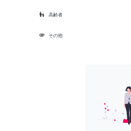
escalator_warning
高齢者
attachment
その他