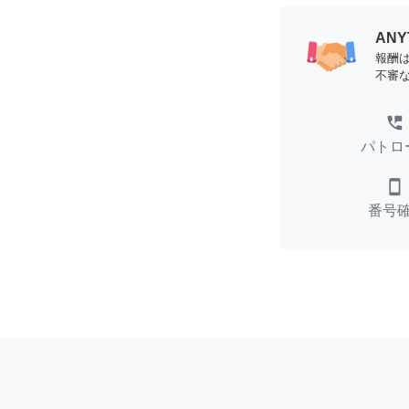
AN
報酬
不審
perm_phone_msg
パトロ
smartphone
番号