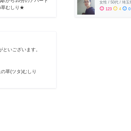
駅から10分のアパート
女性
/
50代
/
埼玉
の草むしり★
sentiment_satisfied
sentiment_neutral
sentiment_dissatisfied
123
4
0
がといございます。
の草(ツタ)むしり