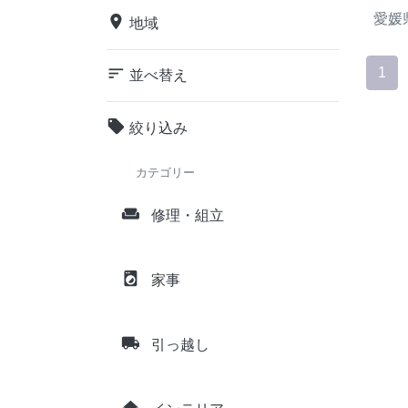
愛媛
place
地域
sort
1
並べ替え
local_offer
絞り込み
カテゴリー
weekend
修理・組立
local_laundry_service
家事
local_shipping
引っ越し
home