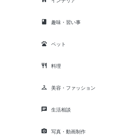
インテリア
class
趣味・習い事
pets
ペット
restaurant
料理
checkroom
美容・ファッション
chat
生活相談
camera_alt
写真・動画制作