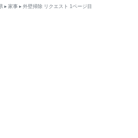
県
▸ 家事
▸ 外壁掃除
リクエスト
1ページ目