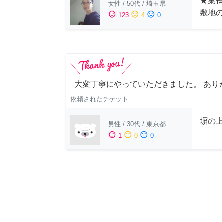
★巣鴨
女性
/
50代
/
埼玉県
敷地
sentiment_satisfied
sentiment_neutral
sentiment_dissatisfied
123
4
0
大変丁寧にやっていただきました。 あり
依頼されたチケット
塀の上
男性
/
30代
/
東京都
sentiment_satisfied
sentiment_neutral
sentiment_dissatisfied
1
0
0