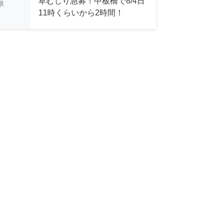
草むしり急募！中板橋で8/4日
県
11時くらいから2時間！