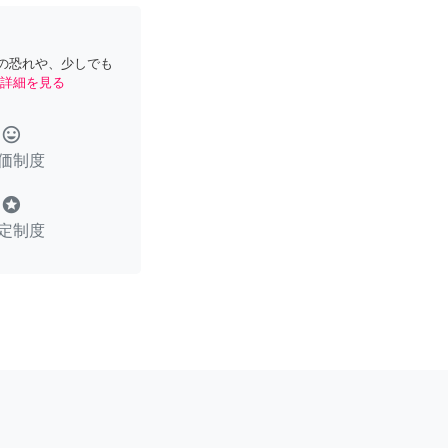
の恐れや、少しでも
詳細を見る
tag_faces
価制度
stars
定制度