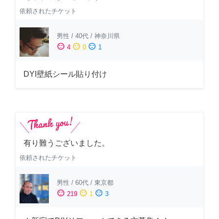
依頼されたチケット
男性
/
40代
/
神奈川県
sentiment_satisfied
sentiment_neutral
sentiment_dissatisfied
4
0
1
DYI壁紙シール貼り付け
有り難うございました。
依頼されたチケット
男性
/
60代
/
東京都
sentiment_satisfied
sentiment_neutral
sentiment_dissatisfied
219
1
3