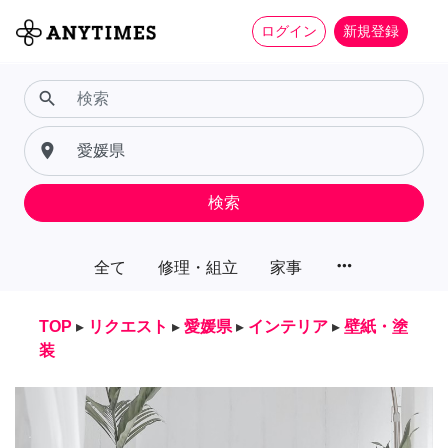
ログイン
新規登録
search
place
検索
more_horiz
全て
修理・組立
家事
TOP
▸
リクエスト
▸
愛媛県
▸
インテリア
▸
壁紙・塗
装