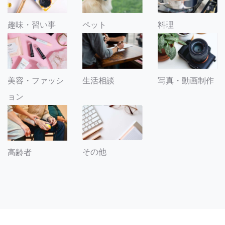
趣味・習い事
ペット
料理
美容・ファッシ
生活相談
写真・動画制作
ョン
その他
高齢者