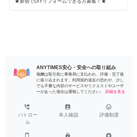
★新宿でDIYリフォームできる方募集！★
ANYTIMES安心・安全への取り組み
報酬は取引前に事務局に支払われ、評価・完了後
に振り込まれます。利用規約違反の恐れや、少し
でも不審な内容のサービスやリクエストやユーザ
ーがあった場合は通報してください。
詳細を見る
perm_phone_msg
assignment_ind
tag_faces
パトロー
本人確認
評価制度
ル
smartphone
lock
stars