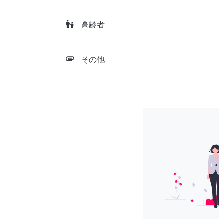
escalator_warning
高齢者
attachment
その他