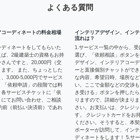
よくある質問
アコーディネートの料金相場
インテリアデザイン、インテ
流れは？
ーディネートをしてもらいた
1.サービス一覧の中から、
えば、2級建築士の資格もお持
選び、「依頼相談」ボタンを
んですと、20,000円（交
デザイン、インテリアコーデ
ます。 また、ちょっとした
ーと直接個別チャットができ
,000-5,000円でサービス
な内容、希望日時、場所など
 「依頼申請」の段階では料
い。ここで金額などの交渉も
、各サービスチケットに「依
き受ける」ボタンを押したら
トにてお問い合わせ、ご相談
りますので、詳細が決まりま
約前（前払い決済前）であれ
さい。お支払いは、クレジッ
す。 クレジットカードをお
ください。そうすると、本契
ポーターが訪問して、インテ
ディネートをします！ 5.