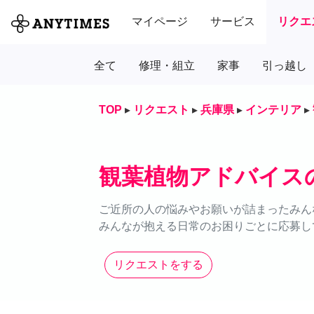
マイページ
サービス
リクエ
全て
修理・組立
家事
引っ越し
TOP
▸
リクエスト
▸
兵庫県
▸
インテリア
▸
観葉植物アドバイス
ご近所の人の悩みやお願いが詰まったみん
みんなが抱える日常のお困りごとに応募し
リクエストをする