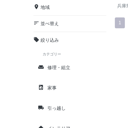
兵庫
place
地域
sort
1
並べ替え
local_offer
絞り込み
カテゴリー
weekend
修理・組立
local_laundry_service
家事
local_shipping
引っ越し
home