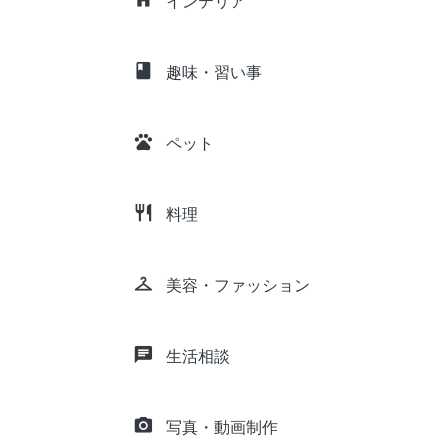
インテリア
class
趣味・習い事
pets
ペット
restaurant
料理
checkroom
美容・ファッション
chat
生活相談
camera_alt
写真・動画制作