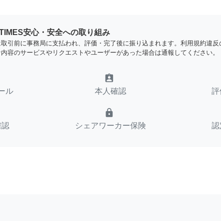
YTIMES安心・安全への取り組み
は取引前に事務局に支払われ、評価・完了後に振り込まれます。利用規約違反
な内容のサービスやリクエストやユーザーがあった場合は通報してください。
assignment_ind
ール
本人確認
評
lock
確認
シェアワーカー保険
認