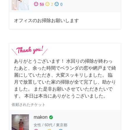
sentiment_satisfied
sentiment_neutral
sentiment_dissatisfied
59
2
0
オフィスのお掃除お願いします
ありがとうございます！ 水回りの掃除が終わっ
たあと、余った時間でベランダの窓や網戸まで綺
麗にしていただき、大変スッキリしました。 臨
月で放置していた家の掃除が全て完了し、助かり
ました。 また是非お願いさせていただきたいで
す。 本日は本当にありがとうございました。
依頼されたチケット
makon
check_circle
女性
/
60代
/
東京都