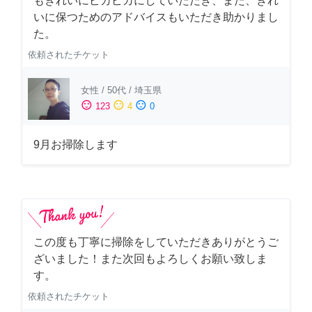
もきれいにピカピカにしていただき、また、きれ
いに保つためのアドバイスもいただき助かりまし
た。
依頼されたチケット
女性
/
50代
/
埼玉県
sentiment_satisfied
sentiment_neutral
sentiment_dissatisfied
123
4
0
9月お掃除します
この度も丁寧に掃除をしていただきありがとうご
ざいました！また次回もよろしくお願い致しま
す。
依頼されたチケット