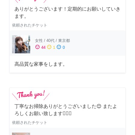
ありがとうございます！定期的にお願いしていき
ます。
依頼されたチケット
女性
/
40代
/
東京都
sentiment_satisfied
sentiment_neutral
sentiment_dissatisfied
44
1
0
高品質な家事をします。
丁寧なお掃除ありがとうございました😊 またよ
ろしくお願い致します🙆‍♀️✨
依頼されたチケット