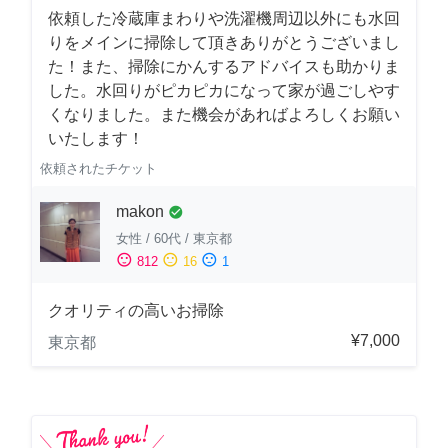
依頼した冷蔵庫まわりや洗濯機周辺以外にも水回
りをメインに掃除して頂きありがとうございまし
た！また、掃除にかんするアドバイスも助かりま
した。水回りがピカピカになって家が過ごしやす
くなりました。また機会があればよろしくお願い
いたします！
依頼されたチケット
makon
check_circle
女性
/
60代
/
東京都
sentiment_satisfied
sentiment_neutral
sentiment_dissatisfied
812
16
1
クオリティの高いお掃除
¥7,000
東京都