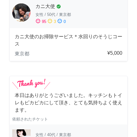
カニ大使
check_circle
女性
/
50代
/
東京都
sentiment_satisfied
sentiment_neutral
sentiment_dissatisfied
95
3
0
カニ大使のお掃除サービス＊水回りのそうじコー
ス
¥5,000
東京都
本日はありがとうございました。キッチンもトイ
レもピカピカにして頂き、とても気持ちよく使え
ます。
依頼されたチケット
女性
/
40代
/
東京都