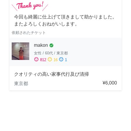
今回も綺麗に仕上げて頂きまして助かりました。
またよろしくおねがいします。
依頼されたチケット
makon
check_circle
女性
/
60代
/
東京都
sentiment_satisfied
sentiment_neutral
sentiment_dissatisfied
812
16
1
クオリティの高い家事代行及び清掃
¥6,000
東京都