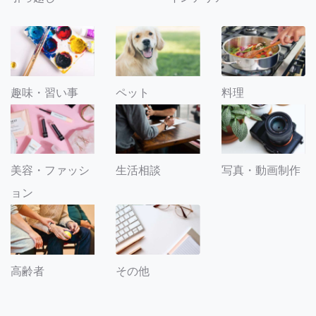
趣味・習い事
ペット
料理
美容・ファッシ
生活相談
写真・動画制作
ョン
その他
高齢者