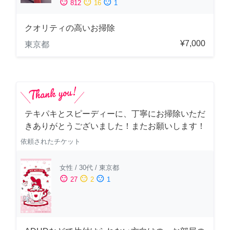
sentiment_satisfied
sentiment_neutral
sentiment_dissatisfied
812
16
1
クオリティの高いお掃除
¥7,000
東京都
テキパキとスピーディーに、丁寧にお掃除いただ
きありがとうございました！またお願いします！
依頼されたチケット
女性
/
30代
/
東京都
sentiment_satisfied
sentiment_neutral
sentiment_dissatisfied
27
2
1