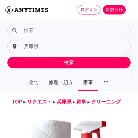
ログイン
新規登録
search
place
検索
more_horiz
全て
修理・組立
家事
TOP
▸
リクエスト
▸
兵庫県
▸
家事
▸
クリーニング