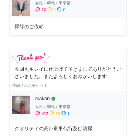
女性
/
40代
/
東京都
sentiment_satisfied
sentiment_neutral
sentiment_dissatisfied
12
0
0
掃除のご依頼
今回もキレイに仕上げて頂きましてありがとうご
ざいました。またよろしくおねがいします
依頼されたチケット
makon
check_circle
女性
/
60代
/
東京都
sentiment_satisfied
sentiment_neutral
sentiment_dissatisfied
812
16
1
クオリティの高い家事代行及び清掃