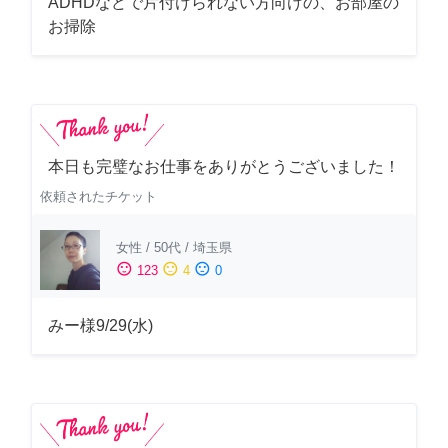
ADHDなどで片付けられない方向けの、お部屋の
お掃除
本日も完璧なお仕事をありがとうございました！
依頼されたチケット
女性
/
50代
/
埼玉県
sentiment_satisfied
sentiment_neutral
sentiment_dissatisfied
123
4
0
みー様9/29(水)