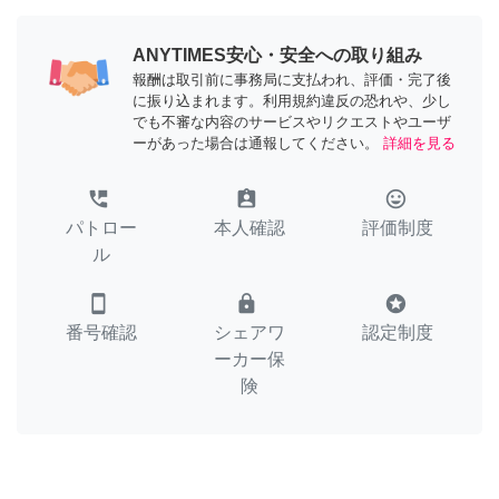
ANYTIMES安心・安全への取り組み
報酬は取引前に事務局に支払われ、評価・完了後
に振り込まれます。利用規約違反の恐れや、少し
でも不審な内容のサービスやリクエストやユーザ
ーがあった場合は通報してください。
詳細を見る
perm_phone_msg
assignment_ind
tag_faces
パトロー
本人確認
評価制度
ル
smartphone
lock
stars
番号確認
シェアワ
認定制度
ーカー保
険