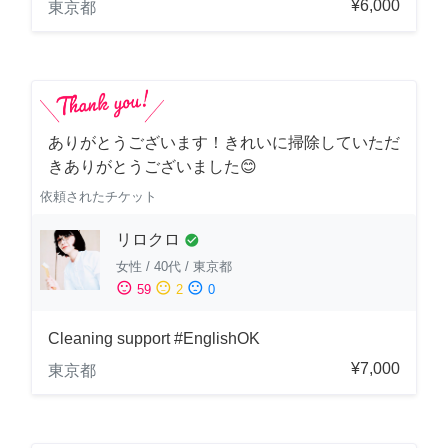
¥6,000
東京都
ありがとうございます！きれいに掃除していただ
きありがとうございました😊
依頼されたチケット
リロクロ
check_circle
女性
/
40代
/
東京都
sentiment_satisfied
sentiment_neutral
sentiment_dissatisfied
59
2
0
Cleaning support #EnglishOK
¥7,000
東京都