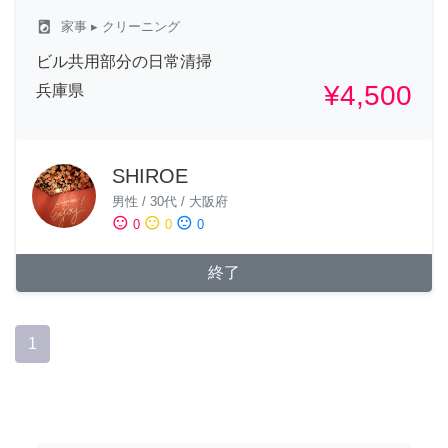
local_laundry_service
家事
▸ クリーニング
ビル共用部分の日常清掃
¥4,500
兵庫県
SHIROE
男性
/
30代
/
大阪府
sentiment_satisfied
sentiment_neutral
sentiment_dissatisfied
0
0
0
終了
1