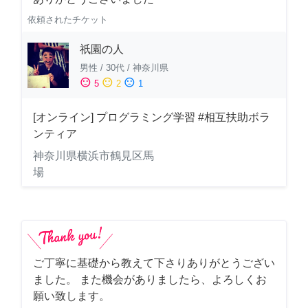
依頼されたチケット
祇園の人
男性
/
30代
/
神奈川県
sentiment_satisfied
sentiment_neutral
sentiment_dissatisfied
5
2
1
[オンライン] プログラミング学習 #相互扶助ボラ
ンティア
神奈川県横浜市鶴見区馬
場
ご丁寧に基礎から教えて下さりありがとうござい
ました。 また機会がありましたら、よろしくお
願い致します。