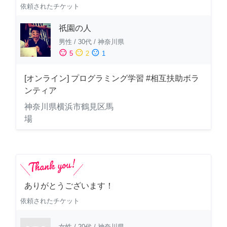
依頼されたチケット
祇園の人
男性
/
30代
/
神奈川県
sentiment_satisfied
sentiment_neutral
sentiment_dissatisfied
5
2
1
[オンライン] プログラミング学習 #相互扶助ボラ
ンティア
神奈川県横浜市鶴見区馬
場
ありがとうございます！
依頼されたチケット
女性
/
20代
/
神奈川県