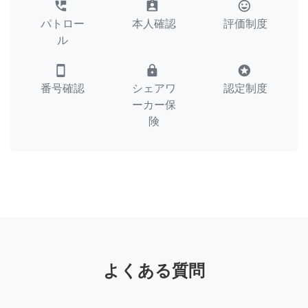
perm_phone_msg
assignment_ind
tag_faces
パトロー
本人確認
評価制度
ル
smartphone
lock
stars
番号確認
シェアワ
認定制度
ーカー保
険
よくある質問