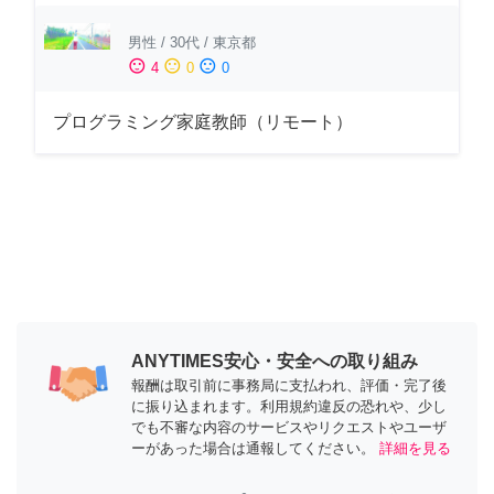
男性
/
30代
/
東京都
sentiment_satisfied
sentiment_neutral
sentiment_dissatisfied
4
0
0
プログラミング家庭教師（リモート）
ANYTIMES安心・安全への取り組み
報酬は取引前に事務局に支払われ、評価・完了後
に振り込まれます。利用規約違反の恐れや、少し
でも不審な内容のサービスやリクエストやユーザ
ーがあった場合は通報してください。
詳細を見る