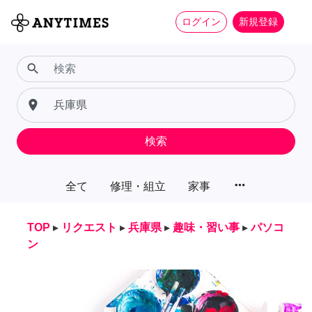
ログイン
新規登録
search
place
検索
more_horiz
全て
修理・組立
家事
TOP
▸
リクエスト
▸
兵庫県
▸
趣味・習い事
▸
パソコ
ン