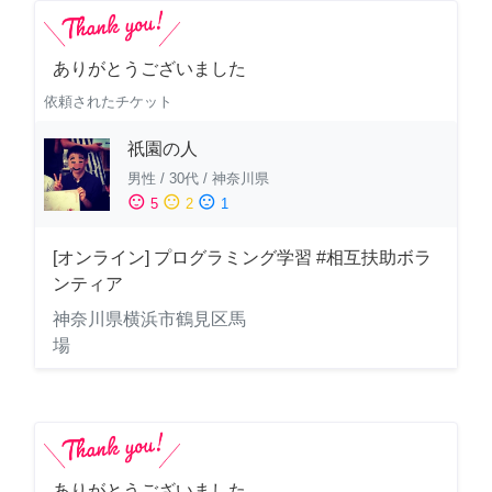
ありがとうございました
依頼されたチケット
祇園の人
男性
/
30代
/
神奈川県
sentiment_satisfied
sentiment_neutral
sentiment_dissatisfied
5
2
1
[オンライン] プログラミング学習 #相互扶助ボラ
ンティア
神奈川県横浜市鶴見区馬
場
ありがとうございました