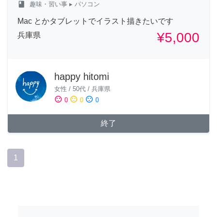
class
趣味・習い事
▸ パソコン
Mac とかタブレットでイラスト描きたいです
¥5,000
兵庫県
happy hitomi
女性
/
50代
/
兵庫県
sentiment_satisfied
sentiment_neutral
sentiment_dissatisfied
0
0
0
終了
1