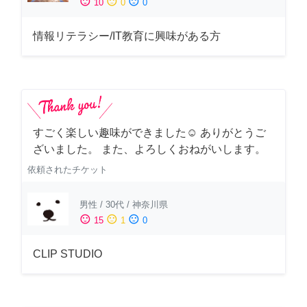
sentiment_satisfied
sentiment_neutral
sentiment_dissatisfied
10
0
0
情報リテラシー/IT教育に興味がある方
すごく楽しい趣味ができました☺︎ ありがとうご
ざいました。 また、よろしくおねがいします。
依頼されたチケット
男性
/
30代
/
神奈川県
sentiment_satisfied
sentiment_neutral
sentiment_dissatisfied
15
1
0
CLIP STUDIO