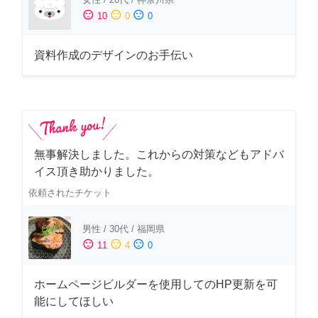
sentiment_satisfied
sentiment_neutral
sentiment_dissatisfied
10
0
0
資料作成のデザインのお手伝い
無事解決しました。これからの対策などもアドバ
イス頂き助かりました。
依頼されたチケット
男性
/
30代
/
福岡県
sentiment_satisfied
sentiment_neutral
sentiment_dissatisfied
11
4
0
ホームページビルダーを使用してのHP更新を可
能にしてほしい