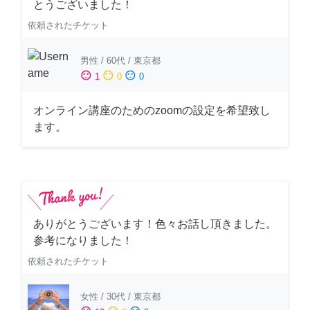
とうございました！
依頼されたチケット
男性
/
60代
/
東京都
sentiment_satisfied
sentiment_neutral
sentiment_dissatisfied
1
0
0
オンライン講座のためのzoomの設定を希望致し
ます。
ありがとうございます！色々お話し頂きました。
参考になりました！
依頼されたチケット
女性
/
30代
/
東京都