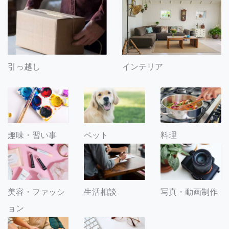
引っ越し
インテリア
趣味・習い事
ペット
料理
美容・ファッシ
生活相談
写真・動画制作
ョン