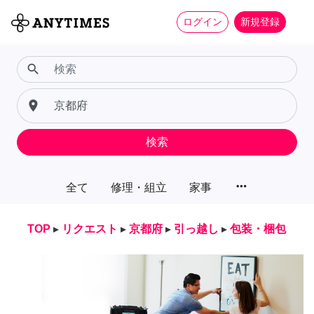
ログイン
新規登録
search
place
検索
more_horiz
全て
修理・組立
家事
TOP
▸
リクエスト
▸
京都府
▸
引っ越し
▸
包装・梱包