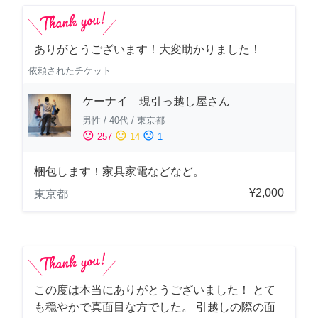
ありがとうございます！大変助かりました！
依頼されたチケット
ケーナイ 現引っ越し屋さん
男性
/
40代
/
東京都
sentiment_satisfied
sentiment_neutral
sentiment_dissatisfied
257
14
1
梱包します！家具家電などなど。
¥2,000
東京都
この度は本当にありがとうございました！ とて
も穏やかで真面目な方でした。 引越しの際の面