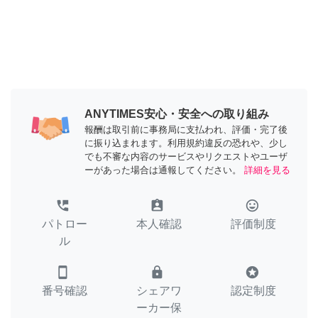
ANYTIMES安心・安全への取り組み
報酬は取引前に事務局に支払われ、評価・完了後
に振り込まれます。利用規約違反の恐れや、少し
でも不審な内容のサービスやリクエストやユーザ
ーがあった場合は通報してください。
詳細を見る
perm_phone_msg
assignment_ind
tag_faces
パトロー
本人確認
評価制度
ル
smartphone
lock
stars
番号確認
シェアワ
認定制度
ーカー保