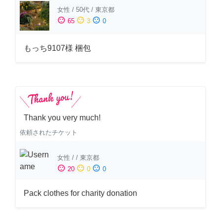
女性
/
50代
/
東京都
sentiment_satisfied
sentiment_neutral
sentiment_dissatisfied
65
3
0
もっち9107様 梱包
Thank you very much!
依頼されたチケット
女性
/
/
東京都
sentiment_satisfied
sentiment_neutral
sentiment_dissatisfied
20
0
0
Pack clothes for charity donation