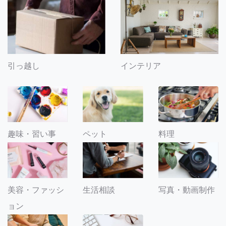
引っ越し
インテリア
趣味・習い事
ペット
料理
美容・ファッシ
生活相談
写真・動画制作
ョン