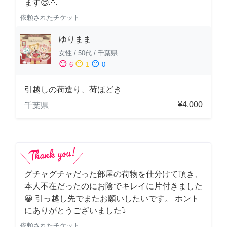
ます😊🙏
依頼されたチケット
ゆりまま
女性
/
50代
/
千葉県
sentiment_satisfied
sentiment_neutral
sentiment_dissatisfied
6
1
0
引越しの荷造り、荷ほどき
¥4,000
千葉県
グチャグチャだった部屋の荷物を仕分けて頂き、
本人不在だったのにお陰でキレイに片付きました
😀 引っ越し先でまたお願いしたいです。 ホント
にありがとうございました⤵
依頼されたチケット