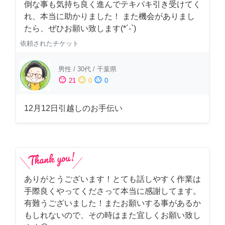
倒な事も気持ち良く進んでテキパキ引き受けてく
れ、本当に助かりました！ また機会がありまし
たら、ぜひお願い致します(*´-`)
依頼されたチケット
男性
/
30代
/
千葉県
sentiment_satisfied
sentiment_neutral
sentiment_dissatisfied
21
0
0
12月12日引越しのお手伝い
ありがとうございます！とても話しやすく作業は
手際良くやってくださって本当に感謝してます。
有難うございました！またお願いする事があるか
もしれないので、その時はまた宜しくお願い致し