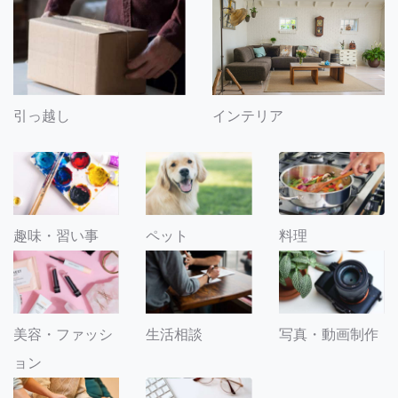
引っ越し
インテリア
趣味・習い事
ペット
料理
美容・ファッシ
生活相談
写真・動画制作
ョン