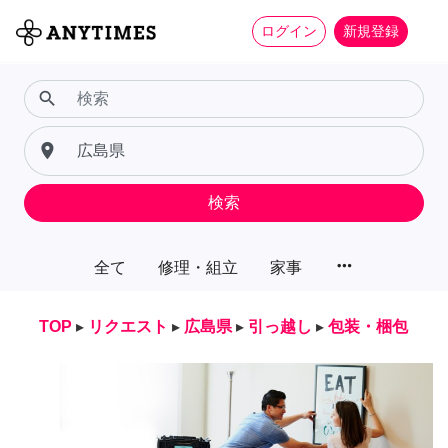
ログイン
新規登録
search
place
検索
more_horiz
全て
修理・組立
家事
TOP
▸
リクエスト
▸
広島県
▸
引っ越し
▸
包装・梱包