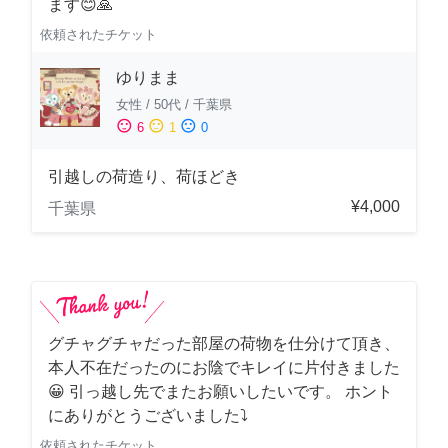
ます😊🙏
依頼されたチケット
ゆりまま
女性
/
50代
/
千葉県
sentiment_satisfied
sentiment_neutral
sentiment_dissatisfied
6
1
0
引越しの荷造り、荷ほどき
¥4,000
千葉県
グチャグチャだった部屋の荷物を仕分けて頂き、
本人不在だったのにお陰でキレイに片付きました
😀 引っ越し先でまたお願いしたいです。 ホント
にありがとうございました⤵
依頼されたチケット