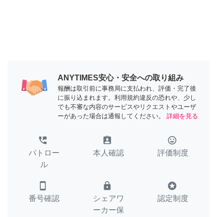
ANYTIMES安心・安全への取り組み
報酬は取引前に事務局に支払われ、評価・完了後
に振り込まれます。利用規約違反の恐れや、少し
でも不審な内容のサービスやリクエストやユーザ
ーがあった場合は通報してください。
詳細を見る
perm_phone_msg
assignment_ind
tag_faces
パトロー
本人確認
評価制度
ル
smartphone
lock
stars
番号確認
シェアワ
認定制度
ーカー保