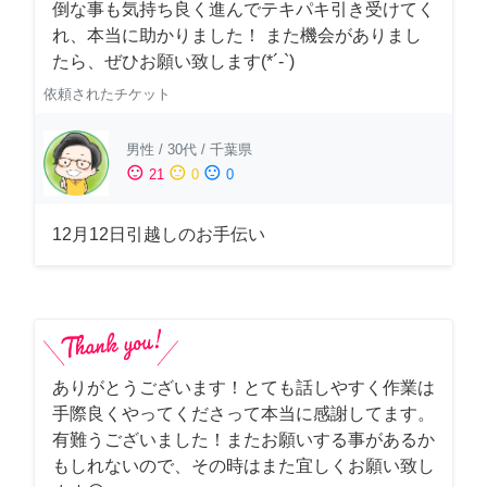
倒な事も気持ち良く進んでテキパキ引き受けてく
れ、本当に助かりました！ また機会がありまし
たら、ぜひお願い致します(*´-`)
依頼されたチケット
男性
/
30代
/
千葉県
sentiment_satisfied
sentiment_neutral
sentiment_dissatisfied
21
0
0
12月12日引越しのお手伝い
ありがとうございます！とても話しやすく作業は
手際良くやってくださって本当に感謝してます。
有難うございました！またお願いする事があるか
もしれないので、その時はまた宜しくお願い致し