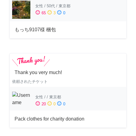
女性
/
50代
/
東京都
sentiment_satisfied
sentiment_neutral
sentiment_dissatisfied
65
3
0
もっち9107様 梱包
Thank you very much!
依頼されたチケット
女性
/
/
東京都
sentiment_satisfied
sentiment_neutral
sentiment_dissatisfied
20
0
0
Pack clothes for charity donation