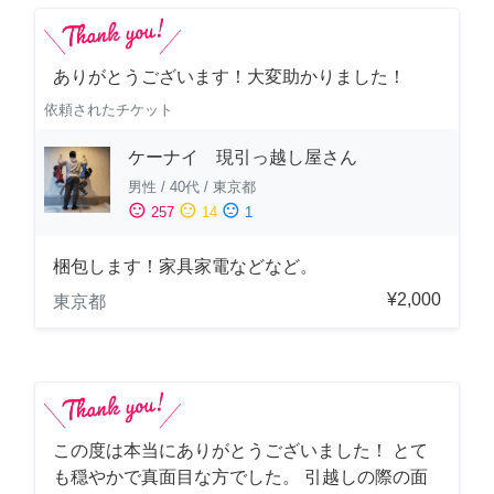
ありがとうございます！大変助かりました！
依頼されたチケット
ケーナイ 現引っ越し屋さん
男性
/
40代
/
東京都
sentiment_satisfied
sentiment_neutral
sentiment_dissatisfied
257
14
1
梱包します！家具家電などなど。
¥2,000
東京都
この度は本当にありがとうございました！ とて
も穏やかで真面目な方でした。 引越しの際の面