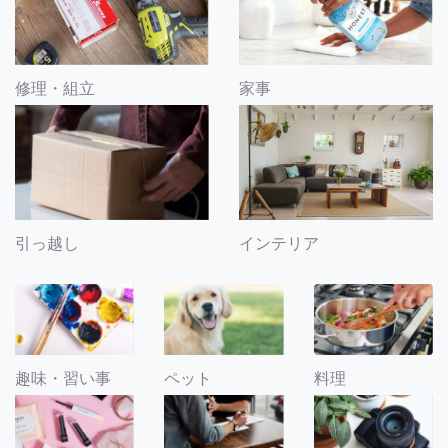
修理・組立
家事
引っ越し
インテリア
趣味・習い事
ペット
料理