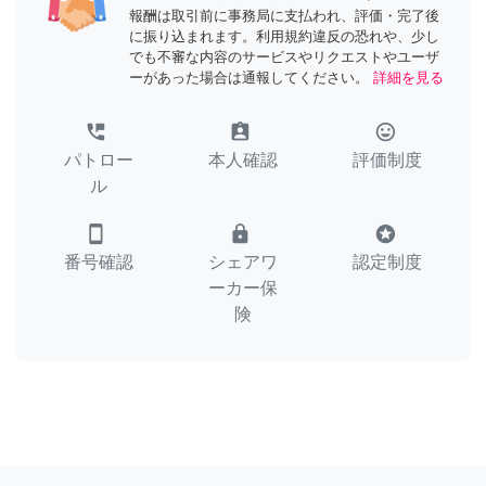
報酬は取引前に事務局に支払われ、評価・完了後
に振り込まれます。利用規約違反の恐れや、少し
でも不審な内容のサービスやリクエストやユーザ
ーがあった場合は通報してください。
詳細を見る
perm_phone_msg
assignment_ind
tag_faces
パトロー
本人確認
評価制度
ル
smartphone
lock
stars
番号確認
シェアワ
認定制度
ーカー保
険