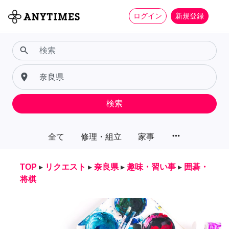
ログイン
新規登録
search
place
検索
more_horiz
全て
修理・組立
家事
TOP
▸
リクエスト
▸
奈良県
▸
趣味・習い事
▸
囲碁・
将棋